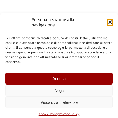
Personalizzazione alla
navigazione
Per offrire contenuti dedicati a ognuno dei nostri lettori, utilizziamo i
cookie e le avanzate tecnologie di personalizzazione dedicate ai nostri
clienti. Il consenso a queste tecnologie le permetterà di accedere a
una navigazione personalizzata al nostro sito, oppure accedere a una
Shop Gangemi Editore
-
Pagamenti Sicuri e anche Rateali
.
versione generica non ottimizzata ai suoi interessi negando il
consenso.
Catalogo Online
Accetta
CONSULTAZIONE
Catalogo Internazionale
Nega
Catalogo Online
DOWNLOAD
Visualizza preferenze
Catalogo Internazionale
Cookie Policy
Privacy Policy