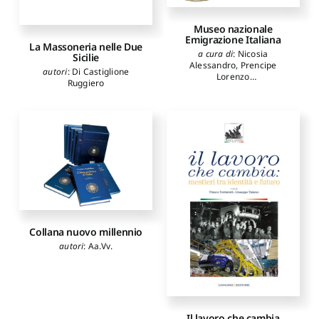
Museo nazionale
Emigrazione Italiana
La Massoneria nelle Due
a cura di
:
Nicosia
Sicilie
Alessandro
,
Prencipe
autori
:
Di Castiglione
Lorenzo
Ruggiero
autori
:
Frattini Franco
,
Bondi
Sandro
,
Mantica Alfredo
,
Nicosia Alessandro
,
Prencipe Lorenzo
,
Sanfilippo
Matteo
,
Ostuni Maria
Rosaria
,
Capocaccia Fabio
,
Tirabassi Maddalena
,
Saija
Marcello
,
Salvatori Franco
,
Monacelli Catia
Collana nuovo millennio
autori
:
Aa.Vv.
Il lavoro che cambia