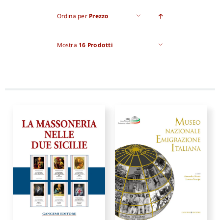
Ordina per
Prezzo
Pro
Mostra
16 Prodotti
Gan
New