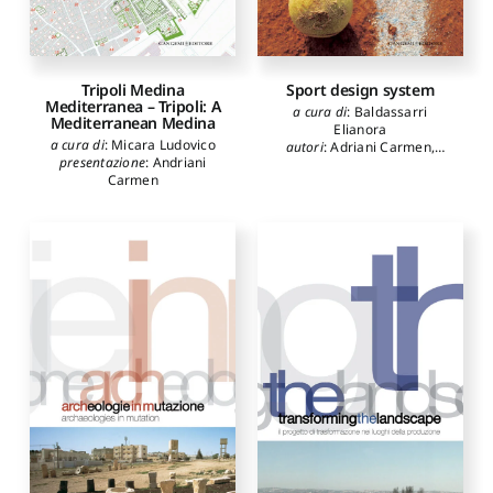
Tripoli Medina
Sport design system
Mediterranea – Tripoli: A
a cura di
:
Baldassarri
Mediterranean Medina
Elianora
a cura di
:
Micara Ludovico
autori
:
Adriani Carmen
,
presentazione
:
Andriani
Baldassarri Elianora
,
Carmen
Bencini Marcello
,
Ferrino
Anna
,
Ghelli Cynthia
,
Lamassa Giovan Giacomo
,
Marotta Roberto
,
Pansera
Anty
,
Sadler Marc
,
Vallicelli
Andrea