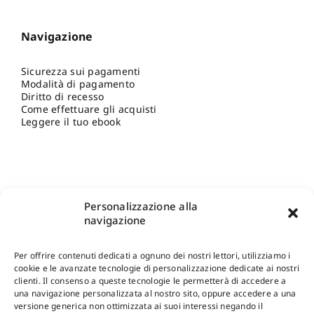
Navigazione
Sicurezza sui pagamenti
Modalità di pagamento
Diritto di recesso
Come effettuare gli acquisti
Leggere il tuo ebook
Personalizzazione alla
navigazione
Per offrire contenuti dedicati a ognuno dei nostri lettori, utilizziamo i
cookie e le avanzate tecnologie di personalizzazione dedicate ai nostri
clienti. Il consenso a queste tecnologie le permetterà di accedere a
una navigazione personalizzata al nostro sito, oppure accedere a una
Shop Gangemi Editore
-
Pagamenti Sicuri e anche Rateali
.
versione generica non ottimizzata ai suoi interessi negando il