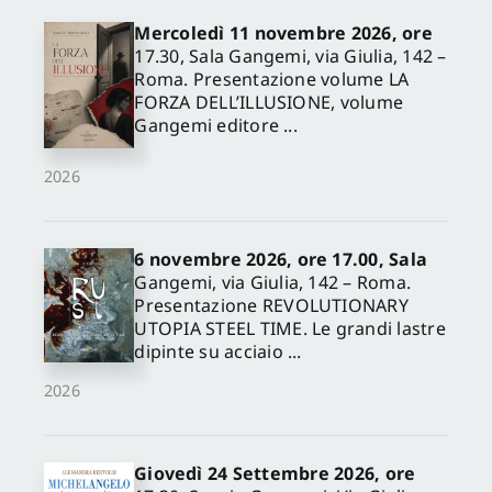
Fusero Paolo
,
Ghisetti
Giavarina Adriano
,
Mercoledì 11 novembre 2026, ore
Girasante Giulio
,
Ladiana
17.30, Sala Gangemi, via Giulia, 142 –
Daniela
,
Magnaghi Alberto
,
Manigrasso Michele
,
Roma. Presentazione volume LA
Mastrolonardo Luciana
,
FORZA DELL’ILLUSIONE, volume
Matta Ilaria
,
Mazzanti
Gangemi editore ...
Claudio
,
Miccadei Enrico
,
Moccia Francesco
Domenico
,
Palestini
2026
Caterina
,
Pescara Pierpaolo
,
Piacentini Tommaso
,
Potenza Domenico
,
Pozzi
Carlo
,
Profeta Valentina
,
Rasetti Giovanni
,
Schiazza
6 novembre 2026, ore 17.00, Sala
Patrizio
,
Schipani Ileana
,
Gangemi, via Giulia, 142 – Roma.
Venerucci Virna
,
Voghera
Angioletta
Presentazione REVOLUTIONARY
UTOPIA STEEL TIME. Le grandi lastre
dipinte su acciaio ...
2026
Giovedì 24 Settembre 2026, ore