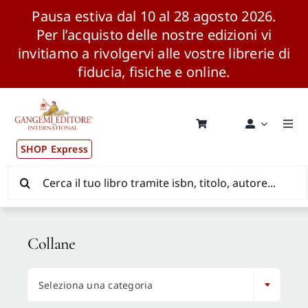
Pausa estiva dal 10 al 28 agosto 2026.
Per l’acquisto delle nostre edizioni vi
invitiamo a rivolgervi alle vostre librerie di
fiducia, fisiche e online.
Salta
al
contenuto
Togg
Navi
SHOP Express
Pubblicazioni
Cerca
per:
News ed Eventi
Collane
Distribuzione Wolrdwide

Seleziona una categoria
CONSIP / MEPA / ANVUR / CINECA