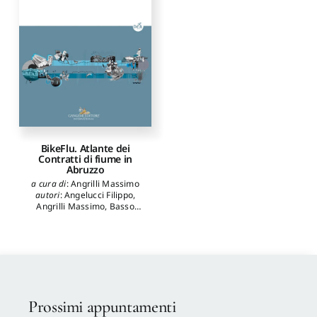
BikeFlu. Atlante dei
Contratti di fiume in
Abruzzo
a cura di
:
Angrilli Massimo
autori
:
Angelucci Filippo
,
Angrilli Massimo
,
Basso
Alessandro
,
Bastiani
Massimo
,
Bulfone
Gransinigh Federico
,
Calisi
Daniele
,
Cellucci Cristiana
,
Cialdea Donatella
,
Ciuffreda
Valentina
,
Damiani Agnese
,
Di Sivo Michele
,
Erriquez
Alessandra
,
Fabietti Valter
,
Prossimi appuntamenti
Forlani Maria Cristina
,