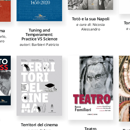
gi
,
mo
,
iani
en
Totò e la sua Napoli
o
To
a cura di
:
Nicosia
lio
,
a 
Alessandro
e
,
Tuning and
oma
Temperament:
rlo
,
Practice VS Science
ianni
aro
rco
,
autori
:
Barbieri Patrizio
lo
,
i
Territori del cinema
Teatro