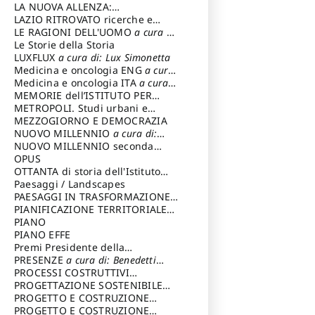
LA NUOVA ALLENZA:
ARCHITETTURA & AMBIENTE
LAZIO RITROVATO ricerche e
restauri
LE RAGIONI DELL'UOMO
a cura di:
Lombardi Satriani Luigi
Le Storie della Storia
LUXFLUX
a cura di: Lux Simonetta
Medicina e oncologia ENG
a cura
di: Lopez Massimo
Medicina e oncologia ITA
a cura
di: Lopez Massimo
MEMORIE dell’ISTITUTO PER
STORIA DEL RISORGIMENTO
METROPOLI. Studi urbani e
regionali
MEZZOGIORNO E DEMOCRAZIA
NUOVO MILLENNIO
a cura di:
Capaldo Pellegrino
NUOVO MILLENNIO seconda
serie
OPUS
a cura di: Mercadante
Francesco
OTTANTA di storia dell'Istituto
storia dell’Istituto
Paesaggi / Landscapes
a cura di:
Cavalieri Patrizia
PAESAGGI IN TRASFORMAZIONE
a
cura di: Corti Enrico A.
PIANIFICAZIONE TERRITORIALE
URBANISTICA ED AMBIENTALE
PIANO
a
cura di: Costa Enrico
PIANO EFFE
Premi Presidente della
Repubblica
PRESENZE
a cura di: Benedetti
Sandro
PROCESSI COSTRUTTIVI
DELL'ARCHITETTURA
PROGETTAZIONE SOSTENIBILE
a cura di:
Ippoliti Alessandro
PARTECIPATA
PROGETTO E COSTRUZIONE
DELL’ARCHITETTURA
PROGETTO E COSTRUZIONE