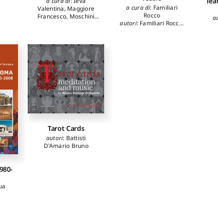
Tea
a cura di
:
Ieva
a cura di
:
Familiari
Valentina
,
Maggiore
Rocco
Francesco
,
Moschini
a
autori
:
Familiari Rocco
,
Francesco
Zanussi Krzysztof
,
Tomasello Dario
,
Trionfo Aldo
Tarot Cards
autori
:
Battisti
D'Amario Bruno
980-
ua