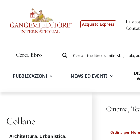
Salta
al
contenuto
La nost
Acquisto Express
Contat
Cerca
Cerca libro
per:
DI
PUBBLICAZIONI
NEWS ED EVENTI
Cinema, Tea
Collane
Ordina per
Nom
Architettura, Urbanistica,