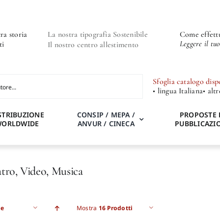
ra storia
La nostra tipografia Sostenibile
Come effettu
Leggere il tu
ti
Il nostro centro allestimento
Sfoglia catalogo disp
• lingua Italiana
• alt
STRIBUZIONE
CONSIP / MEPA /
PROPOSTE 
WORLDWIDE
ANVUR / CINECA
PUBBLICAZI
tro, Video, Musica
e
Mostra
16 Prodotti