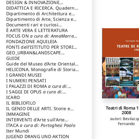
DESIGN & INNOVAZIONE
TECNOLOGICA
DIDATTICA E RICERCA. Quaderni
a cura di: Vallicelli
Andrea
della Scuola
Dipartimento di Architettura e
Analisi della Città Mediterranea
Dipartimento di Arte, Scienza e
Tecnica del Costuire
Documenti rari e curiosi
dall'Archivio Segreto
È ARTE VERA E LETTERATURA
FOCUS ON
a cura di: AnnaMarra
Contemporanea
FONDAZIONE AQUILEIA
FONTI dell’ISTITUTO PER STORIA
DEL RISORGIMENTO
GEO_URBAN&LANDSCAPE
PLANNING (GULP)
GUIDE
a cura di:
Trusiani Elio
Guide del Museo d’Arte Orientale
“Giuseppe Tucci”
HELICONA. Monografie di Storia
dell'Arte
I GRANDI MUSEI
a cura di: Gallo Marco
I NUMERI PENSATI
I PALAZZI DI ROMA
a cura di:
Ippoliti Alessandro
I SAGGI DI OPUS
a cura di:
Scalesse Tommaso
ICARO
IL BIBLIOFILO
Teatri di Roma 1
IL GENIO DELLE ARTI. Storie e
2008
interpretazione
IMMAGINE
autori
:
Bevilacq
INTERVENTI d'Arte sull'Arte
Fernando
dedicata alla cultura della
ITACA
a cura di: Portoghesi Paolo
conservazione d’arte
Iter Mundi
a cura di:
Fondazione Paola Droghetti onlus
JUGEND DRANG UND AKTION