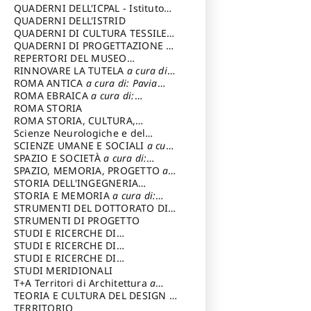
SOSTENIBILE
QUADERNI DELL'ICPAL - Istituto
centrale per il restauro e la
QUADERNI DELL'ISTRID
conservazione del patrimonio
QUADERNI DI CULTURA TESSILE
a
archivistico e librario
cura di: Crispolti Livia
QUADERNI DI PROGETTAZIONE
a
cura di: Giura Longo Tommaso
REPERTORI DEL MUSEO
CENTRALE DEL RISORGIMENTO
RINNOVARE LA TUTELA
a cura di:
a
cura di: Pizzo Marco
Cicalò Enrico
ROMA ANTICA
a cura di: Pavia
Carlo
ROMA EBRAICA
a cura di:
Procaccia Claudio
ROMA STORIA
ROMA STORIA, CULTURA,
IMMAGINE
Scienze Neurologiche e del
a cura di: Fagiolo
Marcello
Comportamento
SCIENZE UMANE E SOCIALI
a cura
di: Iannizzi Salvatore
SPAZIO E SOCIETÀ
a cura di:
Cassetti Roberto
SPAZIO, MEMORIA, PROGETTO
a
cura di: Rossi Massimo
STORIA DELL'INGEGNERIA
STRUTTURALE IN ITALIA
STORIA E MEMORIA
a cura di:
a cura di:
Poretti Sergio
Rossi Lauro
STRUMENTI DEL DOTTORATO DI
RICERCA IN RILIEVO E
STRUMENTI DI PROGETTO
RAPPRESENTAZIONE
STUDI E RICERCHE DI
DELL’ARCHITETTURA E
ARCHEOLOGIA IN SICILIA
STUDI E RICERCHE DI
a cura
DELL’AMBIENTE
di: Pelagatti Paola
ARCHITETTURA del Dipartimento
STUDI E RICERCHE DI
a cura di: Migliari
Riccardo
di Architettura Università degli
ARCHITETTURA del Dipartimento
STUDI MERIDIONALI
Studi G. d' Annunzio
di Architettura Università degli
T+A Territori di Architettura
a
Studi G. d' Annunzio, Chieti-
cura di: Ramazzotti Luigi
TEORIA E CULTURA DEL DESIGN
a
Pescara
cura di: Furlanis Giuseppe
TERRITORIO
a cura di: Fusero Paolo