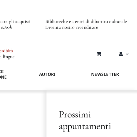
are gli acquisti
Biblioteche e centri di dibattito culturale
o eBook
Diventa nostro rivenditore
onibità
re lingue
DI
AUTORI
NEWSLETTER
ONE
Prossimi
appuntamenti