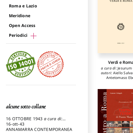
Roma e Lazio
Meridione
Open Access
Periodici
Verdi e Rom
a cura di
:
Jesurum
autori
:
Aiello Salv
Antetomaso Eb
Armocida Daniela
Annalisa
,
Busse
Vincenza
,
Cagian
Azevedo Paol
Calzolari Monic
alcune sotto collane
Critelli Maria P
Engelhardt Mark
Gobbi Cecilia
,
16 OTTOBRE 1943
a cura di:
Guandalini Gin
Pezzetti Marcello
16-ott-43
Jesurum Olga
,
Man
ANNAMARRA CONTEMPORANEA
Elena
,
Pestelli Gio