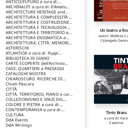
ANTICO/FUTURO
a cura di:
Petrobelli Pierlui
Pistacchi Massi
Varagnoli Claudio
ARCHINAUTI
a cura di: D'Amato
Poma Carlo
,
Regg
Claudio
ARCHITECTURE HERITAGE and
Francesco
,
Ros
DESIGN
ARCHITETTURA E COMPLESSITÀ
a
David
,
Rostagn
cura di: Piva Antonio
ARCHITETTURA E COSTRUZIONE
a
Antonio
,
Sala Emi
cura di: Poretti Sergio
ARCHITETTURA E TECNOLOGIA
a
Senici Emanuel
Un teatro a R
cura di: Carrara Gianfranco
ARCHITETTURA E TERRITORIO
a
Senofonte
autori
:
Molfese Ca
cura di: Pietrogrande Enrico
ARCHITETTURA ENIGMATICA
a
Mariarosaria
,
Ser
Colangelo Genn
cura di: Lenci Ruggero
ARCHITETTURA, CITTÀ, MEMORIA
Luca
,
Stacca Ma
Teodonio Marcel
a cura di: Valeriani Enrico
ASTERISCHI
Viale Ferrero
ATLANTIDE
a cura di: Puppi
Merecedes
Lionello
BIBLIOTECA DI GIANO
CARTE SCOPERTE dell’Archivio
Storico Capitolino
CASE, QUARTIERI e PAESAGGI
CATALOGHI MOSTRE
CHIAROSCURO. RICERCHE DI
STORIA E STORIA DELL'ARTE
Chieti-Pescara
a
cura di: Di Carpegna Falconieri
CITTÀ
Tommaso
CITTÀ, TERRITORIO, PIANO
a cura
di: Imbesi Giuseppe
COLLEZIONISMO E SPAZI DEL
COLLEZIONISMO
COLORE E PIETRA
a cura di:
a cura di:
Magnani Lauro
Selvaggi Giuseppe
CONTEMPORANEA
a cura di:
Tinto Brass
Gubinelli Luna
CULTURA
a cura di
:
Varz
DdA Events
Caterina
DdA Writings