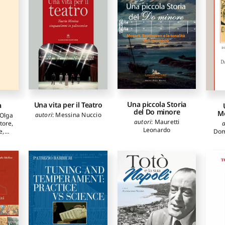
Una piccola Storia
Una vita per il Teatro
a
del Do minore
Mo
autori
:
Messina Nuccio
 Olga
autori
:
Mauretti
a
atore
,
Leonardo
Dom
e
,
,
Bini
ti
o de
a
,
a
,
ia
,
us
,
a
,
etti
rgio
,