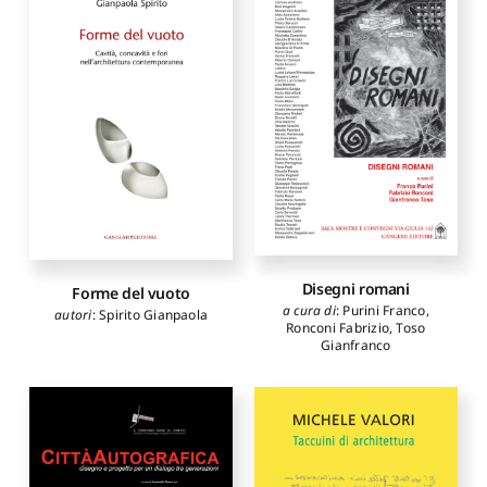
Magnifico Tommaso
,
Sguanci Sabrina
Schiavo Antonio
,
Passamani
Ivana
,
Balboa Domínguez M.
Lucía
,
Grijalba Bengoetxea
Alberto
,
Galván Desvaux
Noelia
,
Riciputo Anna
Disegni romani
Forme del vuoto
a cura di
:
Purini Franco
,
autori
:
Spirito Gianpaola
Ronconi Fabrizio
,
Toso
Gianfranco