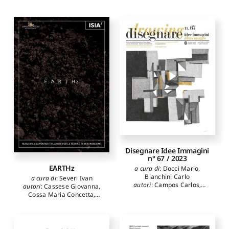
Disegnare Idee Immagini
n° 67 / 2023
EARTHz
a cura di
:
Docci Mario
,
Bianchini Carlo
a cura di
:
Severi Ivan
autori
:
Campos Carlos
,
autori
:
Cassese Giovanna
,
Docci Mario
,
Bartoli Maria
Cossa Maria Concetta
,
Teresa
,
Nocentini
Delvecchio Giovanni
,
Griffin
Alessandro
,
Russo Michele
,
Wilshire Marva
,
Gurioli
Panarotto Federico
,
Flenghi
Giorgio
,
Paderni Marinella
,
Giulia
,
Pellegrinelli Alberto
,
Pedna Andrea
,
Severi Ivan
,