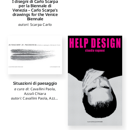
I disegni di Carlo Scarpa
per la Biennale di
Venezia – Carlo Scarpa’s
drawings for the Venice
Biennale
autori
:
Scarpa Carlo
Situazioni di paesaggio
a cura di
:
Cavallini Paola
,
Azzali Chiara
autori
:
Cavallini Paola
,
Azzali
Chiara
,
Sartoni Alessandro
,
Giovanetti Massimo
,
Bocchi
Renato
,
Bürgi Paolo L.
,
Fontanari Enrico