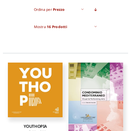
Ordina per
Prezzo
Pro
Mostra
16 Prodotti
Gan
New
YOUTHOPIA