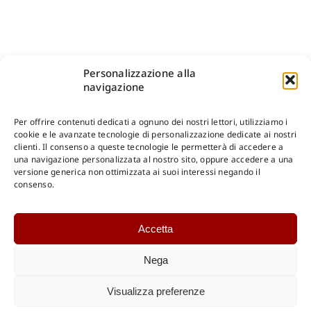
Personalizzazione alla
navigazione
Per offrire contenuti dedicati a ognuno dei nostri lettori, utilizziamo i
cookie e le avanzate tecnologie di personalizzazione dedicate ai nostri
clienti. Il consenso a queste tecnologie le permetterà di accedere a
una navigazione personalizzata al nostro sito, oppure accedere a una
Shop Gangemi Editore
-
Pagamenti Sicuri e anche Rateali
.
versione generica non ottimizzata ai suoi interessi negando il
consenso.
Catalogo Online
Accetta
CONSULTAZIONE
Catalogo Internazionale
Nega
Catalogo Online
DOWNLOAD
Visualizza preferenze
Catalogo Internazionale