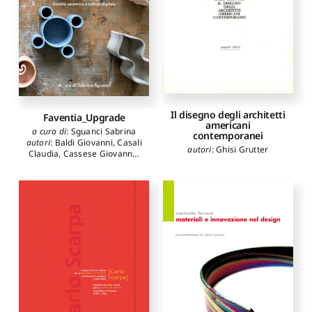
Il disegno degli architetti
Faventia_Upgrade
americani
a cura di
:
Sguanci Sabrina
contemporanei
autori
:
Baldi Giovanni
,
Casali
autori
:
Ghisi Grutter
Claudia
,
Cassese Giovanna
,
Cossa Maria Concetta
,
Deganello Paolo
,
Denicolò
Mirco
,
Isola Massimo
,
Paderni Marinella
,
Paganelli
Lorenzo
,
Sguanci Sabrina