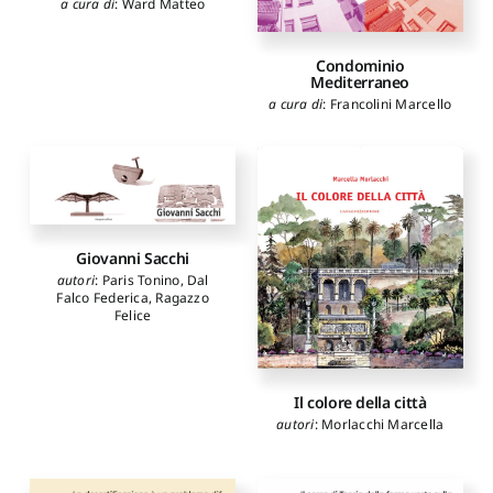
a cura di
:
Ward Matteo
Condominio
Mediterraneo
a cura di
:
Francolini Marcello
Giovanni Sacchi
autori
:
Paris Tonino
,
Dal
Falco Federica
,
Ragazzo
Felice
Il colore della città
autori
:
Morlacchi Marcella