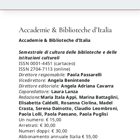
Newsletter
Accademie & Biblioteche d’Italia
Autori
Accademie & Biblioteche d’Italia
Semestrale di cultura delle biblioteche e delle
Proposte di pubblicazione
istituzioni culturali
ISSN 0001-4451 (cartaceo)
ISSN 2704-7113 (online)
Direttore responsabile:
Paola Passarelli
Gangemi Editore
Vicedirettore:
Angela Benintende
Direttore editoriale:
Angela Adriana Cavarra
Caporedattore:
Laura Lanza
Newsletter
Redazione:
Maria Itala Appi, Marina Battaglini,
Elisabetta Caldelli, Rosanna Ciolina, Madel
Crasta, Serena Dainotto, Claudio Leombroni,
Paola Lolli, Paola Paesano, Paola Puglisi
Un numero: € 15,00
Arretrati: € 30,00
Numeri doppi: € 30,00
Abbonamento annuale Italia € 55,00