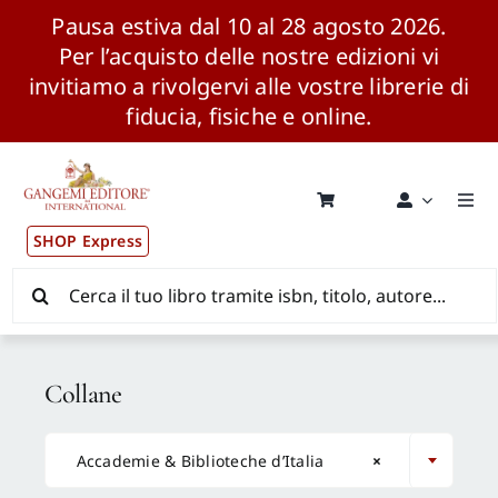
Pausa estiva dal 10 al 28 agosto 2026.
Per l’acquisto delle nostre edizioni vi
invitiamo a rivolgervi alle vostre librerie di
fiducia, fisiche e online.
Salta
al
contenuto
Togg
Navi
SHOP Express
Pubblicazioni
Cerca
per:
News ed Eventi
Collane
Distribuzione Wolrdwide

Accademie & Biblioteche d’Italia
×
CONSIP / MEPA / ANVUR / CINECA