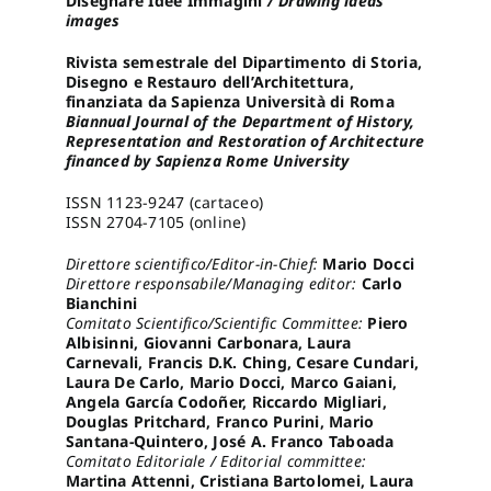
Disegnare Idee Immagini
/ Drawing ideas
images
Pro
Rivista semestrale del Dipartimento di Storia,
Disegno e Restauro dell’Architettura,
finanziata da Sapienza Università di Roma
Biannual Journal of the Department of History,
Gan
Representation and Restoration of Architecture
financed by Sapienza Rome University
New
ISSN 1123-9247 (cartaceo)
ISSN 2704-7105 (online)
Direttore scientifico/Editor-in-Chief:
Mario Docci
Direttore responsabile/Managing editor:
Carlo
Bianchini
Comitato Scientifico/Scientific Committee:
Piero
Albisinni, Giovanni Carbonara, Laura
Carnevali, Francis D.K. Ching, Cesare Cundari,
Laura De Carlo, Mario Docci, Marco Gaiani,
Angela García Codoñer, Riccardo Migliari,
Douglas Pritchard, Franco Purini, Mario
Santana-Quintero, José A. Franco Taboada
Comitato Editoriale / Editorial committee:
Martina Attenni, Cristiana Bartolomei, Laura