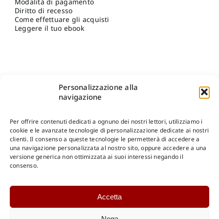
Modalità di pagamento
Diritto di recesso
Come effettuare gli acquisti
Leggere il tuo ebook
Personalizzazione alla
navigazione
Per offrire contenuti dedicati a ognuno dei nostri lettori, utilizziamo i
cookie e le avanzate tecnologie di personalizzazione dedicate ai nostri
clienti. Il consenso a queste tecnologie le permetterà di accedere a
una navigazione personalizzata al nostro sito, oppure accedere a una
Shop Gangemi Editore
-
Pagamenti Sicuri e anche Rateali
.
versione generica non ottimizzata ai suoi interessi negando il
consenso.
Catalogo Online
Accetta
CONSULTAZIONE
Catalogo Internazionale
Nega