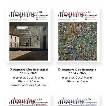
Lafuente Sánchez Víctor
Purini Franco
,
Raffa Paola
,
Antonio
,
López Bragado
Attenni Martina
,
Ippolito
Daniel
,
Belardi Paolo
,
Alfonso
,
Mezzino Davide
,
Menchetelli Valeria
,
Marcos
Ribichini Luca
,
Tarquini
Carlos L.
,
Spallone Roberta
,
Lorenzo
,
Valcerca Ivan
,
Carazo Eduardo
,
Liva
Martínez Mindeguía
Gabriella
,
Clini Paolo
,
Francisco
,
Molina-Siles
Quattrini Ramona
,
Angeloni
Pedro
,
Barros Costa Hugo
Renato
,
D'Alessio Mirco
,
Cappucci Rosalba
,
Bianchini
Carlo
,
Docci Mario
,
Giancotti
Alfonso
,
Grimaldi Andrea
,
Mansure Adil
,
Luarasi
Skender
Disegnare idee immagini
Disegnare idee immagini
n° 63 / 2021
n° 64 / 2022
a cura di
:
Docci Mario
,
a cura di
:
Docci Mario
,
Bianchini Carlo
Bianchini Carlo
autori
:
Cantafora Arduino
,
Marani Pietro Cesare
,
Nakamura Asako
,
Apollonio
Fabrizio Ivan
,
Gaiani Marco
,
de la Torre Irene
,
Llopis
Verdú Jorge
,
Serra Juan
,