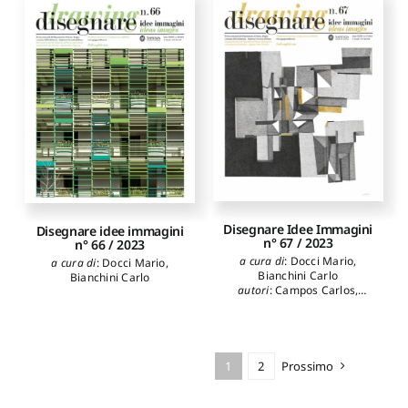
Disegnare Idee Immagini
Disegnare idee immagini
n° 67 / 2023
n° 66 / 2023
a cura di
:
Docci Mario
,
a cura di
:
Docci Mario
,
Bianchini Carlo
Bianchini Carlo
autori
:
Campos Carlos
,
Docci Mario
,
Bartoli Maria
Teresa
,
Nocentini
Alessandro
,
Russo Michele
,
Panarotto Federico
,
Flenghi
Giulia
,
Pellegrinelli Alberto
,
1
2
Prossimo
Magnifico Tommaso
,
Schiavo Antonio
,
Passamani
Ivana
,
Balboa Domínguez M.