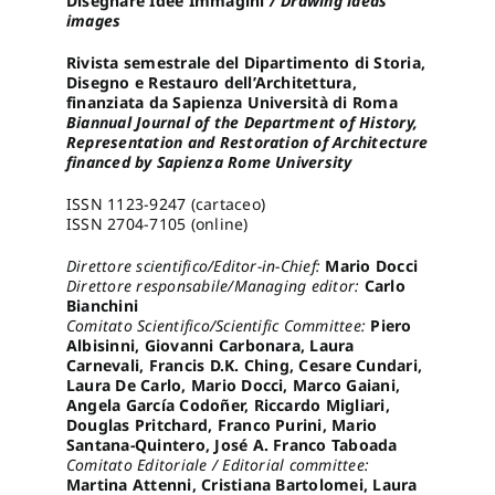
Disegnare Idee Immagini
/ Drawing ideas
images
Pro
Rivista semestrale del Dipartimento di Storia,
Disegno e Restauro dell’Architettura,
finanziata da Sapienza Università di Roma
Biannual Journal of the Department of History,
Gan
Representation and Restoration of Architecture
financed by Sapienza Rome University
New
ISSN 1123-9247 (cartaceo)
ISSN 2704-7105 (online)
Direttore scientifico/Editor-in-Chief:
Mario Docci
Direttore responsabile/Managing editor:
Carlo
Bianchini
Comitato Scientifico/Scientific Committee:
Piero
Albisinni, Giovanni Carbonara, Laura
Carnevali, Francis D.K. Ching, Cesare Cundari,
Laura De Carlo, Mario Docci, Marco Gaiani,
Angela García Codoñer, Riccardo Migliari,
Douglas Pritchard, Franco Purini, Mario
Santana-Quintero, José A. Franco Taboada
Comitato Editoriale / Editorial committee:
Martina Attenni, Cristiana Bartolomei, Laura