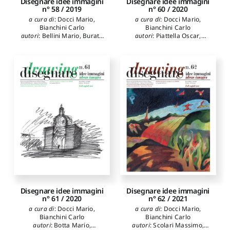
Disegnare idee immagini
Disegnare idee immagini
n° 58 / 2019
n° 60 / 2020
a cura di
:
Docci Mario
,
a cura di
:
Docci Mario
,
Bianchini Carlo
Bianchini Carlo
autori
:
Bellini Mario
,
Buratti
autori
:
Piattella Oscar
,
Adele Carla
,
Clini Paolo
,
Diacodimitri Alekos
,
Docci
Domenici Giorgio
,
Chiavoni
Mario
,
Apollonio Fabrizio
Emanuela
,
Romano
Ivan
,
Gaiani Marco
,
Incerti
Antonella
,
Dameri Annalisa
,
Manuela
,
Giannetti Stefano
,
Càndito Cristina
,
Ballester
Bianconi Fabio
,
Filippucci
Bordes María José
,
Bosch
Marco
,
Bartolomei
Roig Luis
,
Bosch Reig
Cristiana
,
Mazzoli Cecilia
,
Ignacio
Sdegno Alberto
,
Riavis
Veronica
,
Innocenti Sereno
Disegnare idee immagini
Disegnare idee immagini
n° 61 / 2020
n° 62 / 2021
a cura di
:
Docci Mario
,
a cura di
:
Docci Mario
,
Bianchini Carlo
Bianchini Carlo
autori
:
Botta Mario
,
autori
:
Scolari Massimo
,