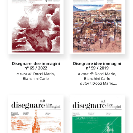
Torres Ana
,
Marotta Anna
,
Netti Rossana
,
Domenici
Giorgio
,
Nespeca Romina
,
Porfiri Francesca
,
Senatore
Luca James
,
Zammerini
Massimo
Disegnare idee immagini
Disegnare idee immagini
n° 65 / 2022
n° 59 / 2019
a cura di
:
Docci Mario
,
a cura di
:
Docci Mario
,
Bianchini Carlo
Bianchini Carlo
autori
:
Docci Mario
,
Bianchini Carlo
,
Micheli
Giancarlo
,
Dacarro Fabio
,
Bueno Antonio García
,
Granados Karina Medina
,
Romor Jessica
,
Bagnolo
Vincenzo
,
Pirinu Andrea
,
Empler Tommaso
,
Calvano
Michele
,
Caldarone Adriana
,
Attenni Martina
,
Griffo
Marika
,
Inglese Carlo
,