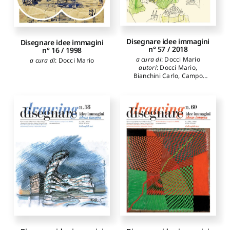
Disegnare idee immagini
Disegnare idee immagini
n° 57 / 2018
n° 16 / 1998
a cura di
:
Docci Mario
a cura di
:
Docci Mario
autori
:
Docci Mario
,
Bianchini Carlo
,
Campo
Baeza Alberto
,
Aletta Anna
,
Carpenzano Orazio
,
Chías
Navarro Pilar
,
Abad Tomás
,
Fasolo Marco
,
Migliari
Riccardo
,
Lambertucci
Filippo
,
Parrinello Sandro
,
De Marco Raffaella
,
Bernal
López-Sanvicente Amparo
,
Camarero Julián Ignacio