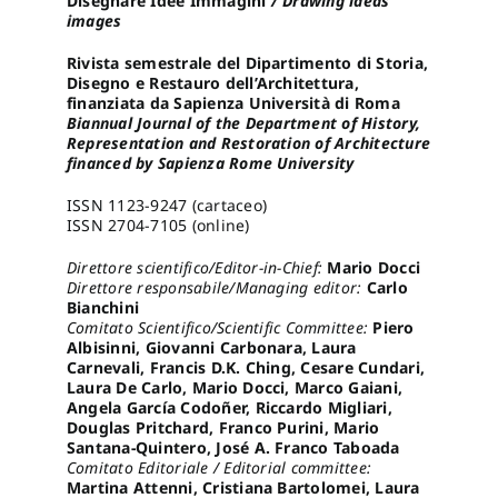
Disegnare Idee Immagini
/ Drawing ideas
images
Proposte di pubblicazione
Rivista semestrale del Dipartimento di Storia,
Disegno e Restauro dell’Architettura,
finanziata da Sapienza Università di Roma
Biannual Journal of the Department of History,
Gangemi Editore
Representation and Restoration of Architecture
financed by Sapienza Rome University
Newsletter
ISSN 1123-9247 (cartaceo)
ISSN 2704-7105 (online)
Direttore scientifico/Editor-in-Chief:
Mario Docci
Direttore responsabile/Managing editor:
Carlo
Bianchini
Comitato Scientifico/Scientific Committee:
Piero
Albisinni, Giovanni Carbonara, Laura
Carnevali, Francis D.K. Ching, Cesare Cundari,
Laura De Carlo, Mario Docci, Marco Gaiani,
Angela García Codoñer, Riccardo Migliari,
Douglas Pritchard, Franco Purini, Mario
Santana-Quintero, José A. Franco Taboada
Comitato Editoriale / Editorial committee:
Martina Attenni, Cristiana Bartolomei, Laura