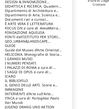
a cura di
:
Zagar
DESIGN & INNOVAZIONE
Cristiano
TECNOLOGICA
DIDATTICA E RICERCA. Quaderni
a cura di: Vallicelli
Andrea
della Scuola
Dipartimento di Architettura e
Analisi della Città Mediterranea
Dipartimento di Arte, Scienza e
Tecnica del Costuire
Documenti rari e curiosi
dall'Archivio Segreto
È ARTE VERA E LETTERATURA
FOCUS ON
a cura di: AnnaMarra
Contemporanea
FONDAZIONE AQUILEIA
FONTI dell’ISTITUTO PER STORIA
DEL RISORGIMENTO
GEO_URBAN&LANDSCAPE
PLANNING (GULP)
GUIDE
a cura di:
Trusiani Elio
Guide del Museo d’Arte Orientale
“Giuseppe Tucci”
HELICONA. Monografie di Storia
dell'Arte
I GRANDI MUSEI
a cura di: Gallo Marco
I NUMERI PENSATI
I PALAZZI DI ROMA
a cura di:
Ippoliti Alessandro
I SAGGI DI OPUS
a cura di:
Scalesse Tommaso
ICARO
IL BIBLIOFILO
IL GENIO DELLE ARTI. Storie e
interpretazione
IMMAGINE
INTERVENTI d'Arte sull'Arte
dedicata alla cultura della
ITACA
a cura di: Portoghesi Paolo
conservazione d’arte
Iter Mundi
a cura di:
Fondazione Paola Droghetti onlus
JUGEND DRANG UND AKTION