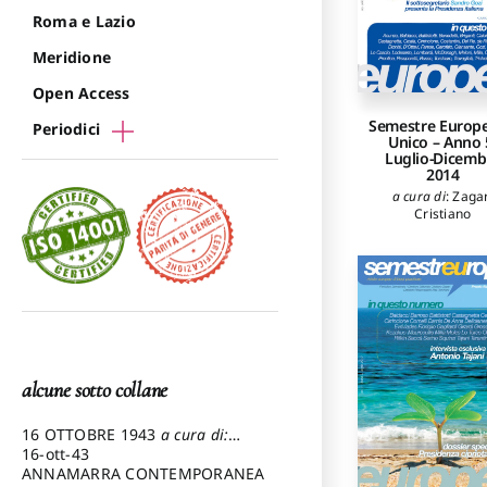
Roma e Lazio
Meridione
Open Access
Semestre Europe
Periodici
Unico – Anno 
Luglio-Dicemb
2014
a cura di
:
Zagar
Cristiano
alcune sotto collane
16 OTTOBRE 1943
a cura di:
Pezzetti Marcello
16-ott-43
ANNAMARRA CONTEMPORANEA