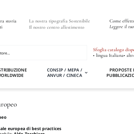
ra storia
La nostra tipografia Sostenibile
Come effettu
Leggere il tu
ti
Il nostro centro allestimento
Sfoglia catalogo disp
• lingua Italiana
• alt
STRIBUZIONE
CONSIP / MEPA /
PROPOSTE 
WORLDWIDE
ANVUR / CINECA
PUBBLICAZI
uropeo
peo
ale europea di best practices
sabile:
Aldo Torchiaro