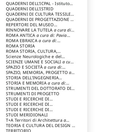
SOSTENIBILE
QUADERNI DELL'ICPAL - Istituto
centrale per il restauro e la
QUADERNI DELL'ISTRID
conservazione del patrimonio
QUADERNI DI CULTURA TESSILE
a
archivistico e librario
cura di: Crispolti Livia
QUADERNI DI PROGETTAZIONE
a
cura di: Giura Longo Tommaso
REPERTORI DEL MUSEO
CENTRALE DEL RISORGIMENTO
RINNOVARE LA TUTELA
a cura di:
a
cura di: Pizzo Marco
Cicalò Enrico
ROMA ANTICA
a cura di: Pavia
Carlo
ROMA EBRAICA
a cura di:
Procaccia Claudio
ROMA STORIA
ROMA STORIA, CULTURA,
IMMAGINE
Scienze Neurologiche e del
a cura di: Fagiolo
Marcello
Comportamento
SCIENZE UMANE E SOCIALI
a cura
di: Iannizzi Salvatore
SPAZIO E SOCIETÀ
a cura di:
Cassetti Roberto
SPAZIO, MEMORIA, PROGETTO
a
cura di: Rossi Massimo
STORIA DELL'INGEGNERIA
STRUTTURALE IN ITALIA
STORIA E MEMORIA
a cura di:
a cura di:
Poretti Sergio
Rossi Lauro
STRUMENTI DEL DOTTORATO DI
RICERCA IN RILIEVO E
STRUMENTI DI PROGETTO
RAPPRESENTAZIONE
STUDI E RICERCHE DI
DELL’ARCHITETTURA E
ARCHEOLOGIA IN SICILIA
STUDI E RICERCHE DI
a cura
DELL’AMBIENTE
di: Pelagatti Paola
ARCHITETTURA del Dipartimento
STUDI E RICERCHE DI
a cura di: Migliari
Riccardo
di Architettura Università degli
ARCHITETTURA del Dipartimento
STUDI MERIDIONALI
Studi G. d' Annunzio
di Architettura Università degli
T+A Territori di Architettura
a
Studi G. d' Annunzio, Chieti-
cura di: Ramazzotti Luigi
TEORIA E CULTURA DEL DESIGN
a
Pescara
cura di: Furlanis Giuseppe
TERRITORIO
a cura di: Fusero Paolo