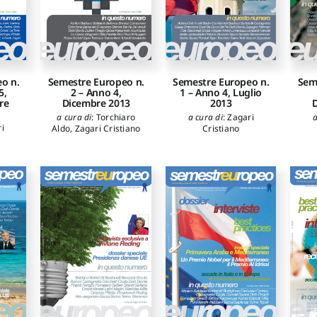
o n.
Semestre Europeo n.
Semestre Europeo n.
Sem
5,
2 – Anno 4,
1 – Anno 4, Luglio
re
Dicembre 2013
2013
D
a cura di
:
Torchiaro
a cura di
:
Zagari
a
i
Aldo
,
Zagari Cristiano
Cristiano