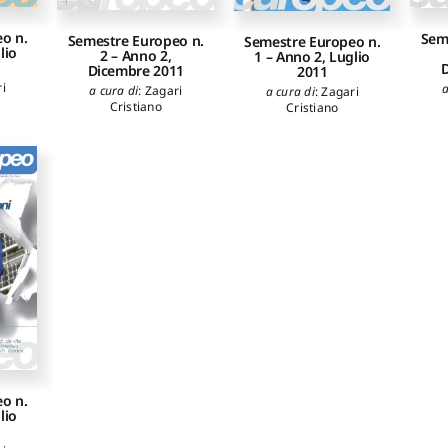
o n.
Sem
Semestre Europeo n.
Semestre Europeo n.
lio
2 – Anno 2,
1 – Anno 2, Luglio
D
Dicembre 2011
2011
i
a
a cura di
:
Zagari
a cura di
:
Zagari
Cristiano
Cristiano
o n.
lio