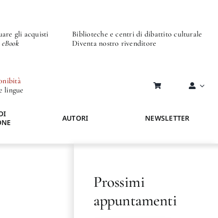
are gli acquisti
Biblioteche e centri di dibattito culturale
o eBook
Diventa nostro rivenditore
onibità
re lingue
DI
AUTORI
NEWSLETTER
ONE
Prossimi
appuntamenti