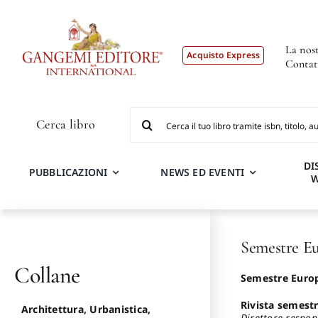
Salta
al
contenuto
La nost
Acquisto Express
Contat
Cerca
Cerca libro
per:
DI
PUBBLICAZIONI
NEWS ED EVENTI
Semestre E
Collane
Semestre Euro
Rivista semestr
Architettura, Urbanistica,
Direttore respon