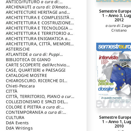
ANTICO/FUTURO
a cura di:
Varagnoli Claudio
ARCHINAUTI
a cura di: D'Amato
Semestre Europe
Claudio
ARCHITECTURE HERITAGE and
1 – Anno 3, Lug
DESIGN
ARCHITETTURA E COMPLESSITÀ
a
2012
cura di: Piva Antonio
ARCHITETTURA E COSTRUZIONE
a
a cura di
:
Zagar
cura di: Poretti Sergio
ARCHITETTURA E TECNOLOGIA
a
Cristiano
cura di: Carrara Gianfranco
ARCHITETTURA E TERRITORIO
a
cura di: Pietrogrande Enrico
ARCHITETTURA ENIGMATICA
a
cura di: Lenci Ruggero
ARCHITETTURA, CITTÀ, MEMORIA
a cura di: Valeriani Enrico
ASTERISCHI
ATLANTIDE
a cura di: Puppi
Lionello
BIBLIOTECA DI GIANO
CARTE SCOPERTE dell’Archivio
Storico Capitolino
CASE, QUARTIERI e PAESAGGI
CATALOGHI MOSTRE
CHIAROSCURO. RICERCHE DI
STORIA E STORIA DELL'ARTE
Chieti-Pescara
a
cura di: Di Carpegna Falconieri
CITTÀ
Tommaso
CITTÀ, TERRITORIO, PIANO
a cura
di: Imbesi Giuseppe
COLLEZIONISMO E SPAZI DEL
COLLEZIONISMO
COLORE E PIETRA
a cura di:
a cura di:
Magnani Lauro
Selvaggi Giuseppe
CONTEMPORANEA
a cura di:
Semestre Europe
Gubinelli Luna
CULTURA
1 – Anno 1, Lug
DdA Events
2010
DdA Writings