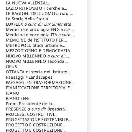
LA NUOVA ALLENZA:
ARCHITETTURA & AMBIENTE
LAZIO RITROVATO ricerche e
restauri
LE RAGIONI DELL'UOMO
a cura di:
Lombardi Satriani Luigi
Le Storie della Storia
LUXFLUX
a cura di: Lux Simonetta
Medicina e oncologia ENG
a cura
di: Lopez Massimo
Medicina e oncologia ITA
a cura
di: Lopez Massimo
MEMORIE dell’ISTITUTO PER
STORIA DEL RISORGIMENTO
METROPOLI. Studi urbani e
regionali
MEZZOGIORNO E DEMOCRAZIA
NUOVO MILLENNIO
a cura di:
Capaldo Pellegrino
NUOVO MILLENNIO seconda
serie
OPUS
a cura di: Mercadante
Francesco
OTTANTA di storia dell'Istituto
storia dell’Istituto
Paesaggi / Landscapes
a cura di:
Cavalieri Patrizia
PAESAGGI IN TRASFORMAZIONE
a
cura di: Corti Enrico A.
PIANIFICAZIONE TERRITORIALE
URBANISTICA ED AMBIENTALE
PIANO
a
cura di: Costa Enrico
PIANO EFFE
Premi Presidente della
Repubblica
PRESENZE
a cura di: Benedetti
Sandro
PROCESSI COSTRUTTIVI
DELL'ARCHITETTURA
PROGETTAZIONE SOSTENIBILE
a cura di:
Ippoliti Alessandro
PARTECIPATA
PROGETTO E COSTRUZIONE
DELL’ARCHITETTURA
PROGETTO E COSTRUZIONE