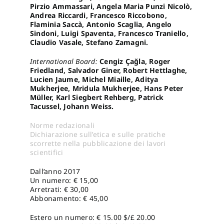
Pirzio Ammassari, Angela Maria Punzi Nicolò,
Andrea Riccardi, Francesco Riccobono,
Flaminia Saccà, Antonio Scaglia, Angelo
Sindoni, Luigi Spaventa, Francesco Traniello,
Claudio Vasale, Stefano Zamagni.
International Board:
Cengiz Çağla, Roger
Friedland, Salvador Giner, Robert Hettlaghe,
Lucien Jaume, Michel Miaille, Aditya
Mukherjee, Mridula Mukherjee, Hans Peter
Müller, Karl Siegbert Rehberg, Patrick
Tacussel, Johann Weiss.
Norme redazionali
Dichiarazione sull’etica e sulle pratiche
scorrette nella pubblicazione dei lavori
scientifici
Dall’anno 2017
Un numero: € 15,00
Arretrati: € 30,00
Abbonamento: € 45,00
Estero un numero: € 15.00 $/£ 20.00