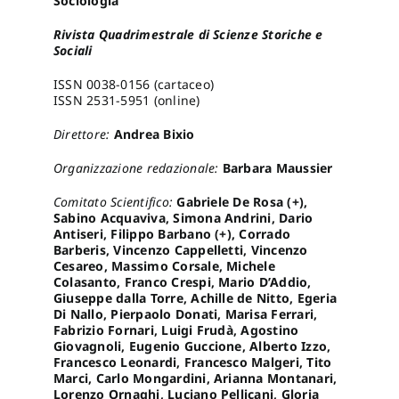
Sociologia
Rivista Quadrimestrale di Scienze Storiche e
Pro
Sociali
ISSN 0038-0156 (cartaceo)
ISSN 2531-5951 (online)
Gan
Direttore:
Andrea Bixio
New
Organizzazione redazionale:
Barbara Maussier
Comitato Scientifico:
Gabriele De Rosa (+),
Sabino Acquaviva, Simona Andrini, Dario
Antiseri, Filippo Barbano (+), Corrado
Barberis, Vincenzo Cappelletti, Vincenzo
Cesareo, Massimo Corsale, Michele
Colasanto, Franco Crespi, Mario D’Addio,
Giuseppe dalla Torre, Achille de Nitto, Egeria
Di Nallo, Pierpaolo Donati, Marisa Ferrari,
Fabrizio Fornari, Luigi Frudà, Agostino
Giovagnoli, Eugenio Guccione, Alberto Izzo,
Francesco Leonardi, Francesco Malgeri, Tito
Marci, Carlo Mongardini, Arianna Montanari,
Lorenzo Ornaghi, Luciano Pellicani, Gloria