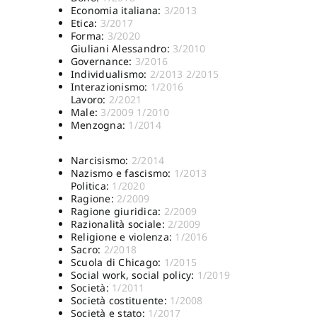
Economia italiana:
3/2013
Etica:
3/2017
Forma:
3/2020
Giuliani Alessandro:
3/2010
Governance:
3/2016
Individualismo:
2/2013
2/2015
Interazionismo:
1/2016
Lavoro:
2/2021
Male:
3/2009
1/2010
Menzogna:
1/2014
Narcisismo:
2/2014
Nazismo e fascismo:
1/2013
Politica:
1/2020
Ragione:
2/2009
Ragione giuridica:
2/2009
Razionalità sociale:
2/2009
Religione e violenza:
1/2016
Sacro:
2/2018
Scuola di Chicago:
1/2015
Social work, social policy:
1/2019
Società:
1/2011
Società costituente:
1/2008
Società e stato:
1/2017