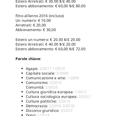
Estero Arretrati: € 30.00 $/£ 40.00
Estero abbonamento: € 60,00 $/£ 80.00
FIno all’anno 2016 (incluso)
Un numero: € 10,00
Arretrati: € 20,00
Abbonamento: € 30,00
Estero un numero: € 20.00 $/£ 20.00
Estero Arretrati: € 40.00 $/£ 20.00
Estero abbonamento: € 60,00 $/£ 72.00
Parole chiave
:
Agape:
2/2011
1/2019
Capitale sociale:
3/2008
Comunicazione e arte:
1/2009
Comunismo:
2/2013
Comunità:
2/2020
Cultura giuridica europea:
1/2012
Cultura sociologica europea:
2/2012
Culture politiche:
3/2014
Democrazia:
2/2016
3/2018
Discorso giuridico:
3/2012
Dono:
1/2018