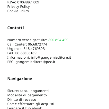
P.IVA: 07068861009
Privacy Policy
Cookie Policy
Contatti
Numero verde gratuito:
800.894.409
Call Center:
06.6872774
Urgenze:
348.4769803
FAX: 06.68806189
Informazioni:
info@gangemieditore.it
PEC: gangemieditore@pec.it
Navigazione
Sicurezza sui pagamenti
Modalità di pagamento
Diritto di recesso
Come effettuare gli acquisti
Leggere il tuo ebook