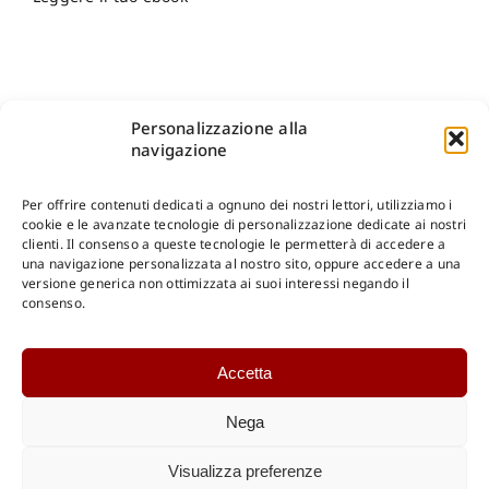
Personalizzazione alla
navigazione
Per offrire contenuti dedicati a ognuno dei nostri lettori, utilizziamo i
cookie e le avanzate tecnologie di personalizzazione dedicate ai nostri
clienti. Il consenso a queste tecnologie le permetterà di accedere a
una navigazione personalizzata al nostro sito, oppure accedere a una
Shop Gangemi Editore
-
Pagamenti Sicuri e anche Rateali
.
versione generica non ottimizzata ai suoi interessi negando il
consenso.
Catalogo Online
Accetta
CONSULTAZIONE
Catalogo Internazionale
Nega
Catalogo Online
DOWNLOAD
Visualizza preferenze
Catalogo Internazionale