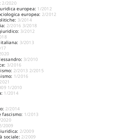
:
2/2020
iuridica europea:
1/2012
ociologica europea:
2/2012
olitiche:
3/2014
ia:
2/2016
3/2018
giuridico:
3/2012
018
italiana:
3/2013
017
2020
Alessandro:
3/2010
ce:
3/2016
lismo:
2/2013
2/2015
nismo:
1/2016
/2021
009
1/2010
a:
1/2014
mo:
2/2014
e fascismo:
1/2013
/2020
2/2009
iuridica:
2/2009
à sociale:
2/2009