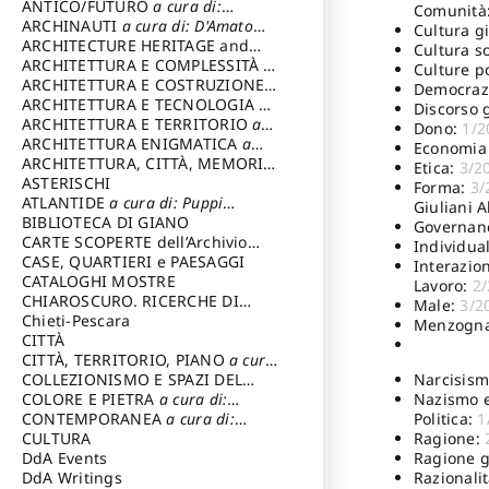
ANTICO/FUTURO
a cura di:
Comunità
Varagnoli Claudio
ARCHINAUTI
a cura di: D'Amato
Cultura g
Claudio
ARCHITECTURE HERITAGE and
Cultura s
DESIGN
ARCHITETTURA E COMPLESSITÀ
a
Culture p
cura di: Piva Antonio
ARCHITETTURA E COSTRUZIONE
a
Democraz
cura di: Poretti Sergio
ARCHITETTURA E TECNOLOGIA
a
Discorso 
cura di: Carrara Gianfranco
ARCHITETTURA E TERRITORIO
a
Dono:
1/2
cura di: Pietrogrande Enrico
ARCHITETTURA ENIGMATICA
a
Economia 
cura di: Lenci Ruggero
ARCHITETTURA, CITTÀ, MEMORIA
Etica:
3/2
a cura di: Valeriani Enrico
ASTERISCHI
Forma:
3/
ATLANTIDE
a cura di: Puppi
Giuliani 
Lionello
BIBLIOTECA DI GIANO
Governan
CARTE SCOPERTE dell’Archivio
Individua
Storico Capitolino
CASE, QUARTIERI e PAESAGGI
Interazio
CATALOGHI MOSTRE
Lavoro:
2
CHIAROSCURO. RICERCHE DI
Male:
3/2
STORIA E STORIA DELL'ARTE
Chieti-Pescara
a
Menzogn
cura di: Di Carpegna Falconieri
CITTÀ
Tommaso
CITTÀ, TERRITORIO, PIANO
a cura
Narcisis
di: Imbesi Giuseppe
COLLEZIONISMO E SPAZI DEL
Nazismo 
COLLEZIONISMO
COLORE E PIETRA
a cura di:
a cura di:
Politica:
1
Magnani Lauro
Selvaggi Giuseppe
CONTEMPORANEA
a cura di:
Ragione:
Gubinelli Luna
CULTURA
Ragione g
DdA Events
Razionalit
DdA Writings