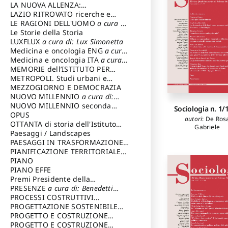
LA NUOVA ALLENZA:
ARCHITETTURA & AMBIENTE
LAZIO RITROVATO ricerche e
restauri
LE RAGIONI DELL'UOMO
a cura di:
Lombardi Satriani Luigi
Le Storie della Storia
LUXFLUX
a cura di: Lux Simonetta
Medicina e oncologia ENG
a cura
di: Lopez Massimo
Medicina e oncologia ITA
a cura
di: Lopez Massimo
MEMORIE dell’ISTITUTO PER
STORIA DEL RISORGIMENTO
METROPOLI. Studi urbani e
regionali
MEZZOGIORNO E DEMOCRAZIA
NUOVO MILLENNIO
a cura di:
Capaldo Pellegrino
NUOVO MILLENNIO seconda
Sociologia n. 1/
serie
OPUS
a cura di: Mercadante
autori
:
De Ros
Francesco
OTTANTA di storia dell'Istituto
Gabriele
storia dell’Istituto
Paesaggi / Landscapes
a cura di:
Cavalieri Patrizia
PAESAGGI IN TRASFORMAZIONE
a
cura di: Corti Enrico A.
PIANIFICAZIONE TERRITORIALE
URBANISTICA ED AMBIENTALE
PIANO
a
cura di: Costa Enrico
PIANO EFFE
Premi Presidente della
Repubblica
PRESENZE
a cura di: Benedetti
Sandro
PROCESSI COSTRUTTIVI
DELL'ARCHITETTURA
PROGETTAZIONE SOSTENIBILE
a cura di:
Ippoliti Alessandro
PARTECIPATA
PROGETTO E COSTRUZIONE
DELL’ARCHITETTURA
PROGETTO E COSTRUZIONE