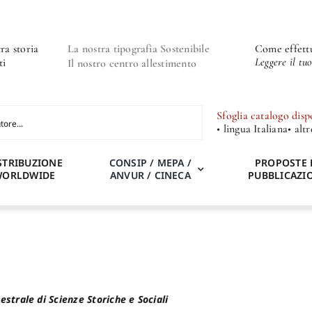
ra storia
La nostra tipografia Sostenibile
Come effettu
Leggere il tu
ti
Il nostro centro allestimento
Sfoglia catalogo disp
• lingua Italiana
• alt
STRIBUZIONE
CONSIP / MEPA /
PROPOSTE 
WORLDWIDE
ANVUR / CINECA
PUBBLICAZI
strale di Scienze Storiche e Sociali