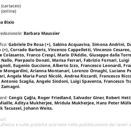
(cartaceo)
(online)
a Bixio
redazionale:
Barbara Maussier
fico:
Gabriele De Rosa (+), Sabino Acquaviva, Simona Andrini, Da
 (+), Corrado Barberis, Vincenzo Cappelletti, Vincenzo Cesare
e Colasanto, Franco Crespi, Mario D’Addio, Giuseppe dalla Torre
i Nallo, Pierpaolo Donati, Marisa Ferrari, Fabrizio Fornari, Luigi
gnoli, Eugenio Guccione, Alberto Izzo, Francesco Leonardi, Fra
lo Mongardini, Arianna Montanari, Lorenzo Ornaghi, Luciano Pel
ri, Angela Maria Punzi Nicolò, Andrea Riccardi, Francesco Ric
 Antonio Scaglia, Angelo Sindoni, Luigi Spaventa, Francesco Tra
o Zamagni.
oard:
Cengiz Çağla, Roger Friedland, Salvador Giner, Robert Hett
iaille, Aditya Mukherjee, Mridula Mukherjee, Hans Peter Müller
k Tacussel, Johann Weiss.
ali
ll’etica e sulle pratiche scorrette nella pubblicazione dei lavori s