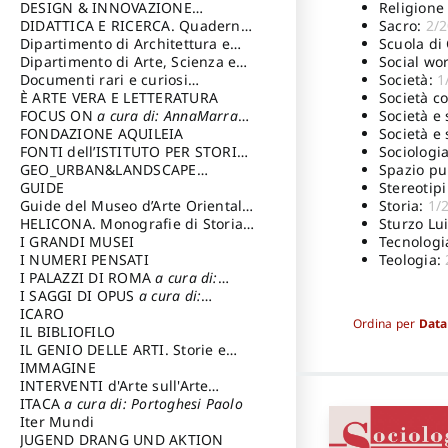
Religione
DESIGN & INNOVAZIONE
Sacro:
2/
TECNOLOGICA
DIDATTICA E RICERCA. Quaderni
a cura di: Vallicelli
Scuola di
Andrea
della Scuola
Dipartimento di Architettura e
Social wor
Analisi della Città Mediterranea
Dipartimento di Arte, Scienza e
Società:
1
Tecnica del Costuire
Documenti rari e curiosi
Società c
dall'Archivio Segreto
È ARTE VERA E LETTERATURA
Società e 
FOCUS ON
a cura di: AnnaMarra
Società e 
Contemporanea
FONDAZIONE AQUILEIA
Sociologi
FONTI dell’ISTITUTO PER STORIA
Spazio pu
DEL RISORGIMENTO
GEO_URBAN&LANDSCAPE
Stereotipi
PLANNING (GULP)
GUIDE
a cura di:
Storia:
1/
Trusiani Elio
Guide del Museo d’Arte Orientale
Sturzo Lu
“Giuseppe Tucci”
HELICONA. Monografie di Storia
Tecnologi
dell'Arte
I GRANDI MUSEI
a cura di: Gallo Marco
Teologia:
I NUMERI PENSATI
I PALAZZI DI ROMA
a cura di:
Ippoliti Alessandro
I SAGGI DI OPUS
a cura di:
Scalesse Tommaso
ICARO
Ordina per
Data
IL BIBLIOFILO
IL GENIO DELLE ARTI. Storie e
interpretazione
IMMAGINE
INTERVENTI d'Arte sull'Arte
dedicata alla cultura della
ITACA
a cura di: Portoghesi Paolo
conservazione d’arte
Iter Mundi
a cura di:
Fondazione Paola Droghetti onlus
JUGEND DRANG UND AKTION