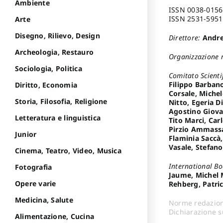
Ambiente
ISSN 0038-0156 
ISSN 2531-5951 
Arte
Disegno, Rilievo, Design
Direttore:
Andre
Archeologia, Restauro
Organizzazione 
Sociologia, Politica
Comitato Scienti
Filippo Barbano
Diritto, Economia
Corsale, Michel
Storia, Filosofia, Religione
Nitto, Egeria D
Agostino Giova
Letteratura e linguistica
Tito Marci, Car
Pirzio Ammassa
Junior
Flaminia Saccà,
Vasale, Stefan
Cinema, Teatro, Video, Musica
International B
Fotografia
Jaume, Michel M
Opere varie
Rehberg, Patric
Medicina, Salute
Norme redazion
Dichiarazione su
Alimentazione, Cucina