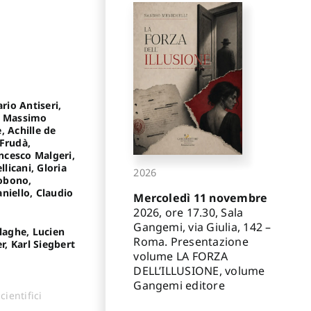
rio Antiseri,
o, Massimo
, Achille de
 Frudà,
ncesco Malgeri,
licani, Gloria
2026
cobono,
niello, Claudio
Mercoledì 11 novembre
2026, ore 17.30, Sala
Gangemi, via Giulia, 142 –
laghe, Lucien
Roma. Presentazione
, Karl Siegbert
volume LA FORZA
DELL’ILLUSIONE, volume
Gangemi editore
cientifici