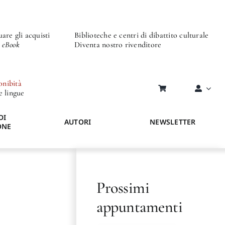
are gli acquisti
Biblioteche e centri di dibattito culturale
o eBook
Diventa nostro rivenditore
onibità
re lingue
DI
AUTORI
NEWSLETTER
ONE
Prossimi
appuntamenti