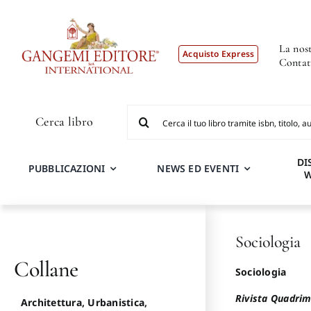
Salta
al
contenuto
La nost
Acquisto Express
Contat
Cerca
Cerca libro
per:
DI
PUBBLICAZIONI
NEWS ED EVENTI
Sociologia
Collane
Sociologia
Rivista Quadrime
Architettura, Urbanistica,