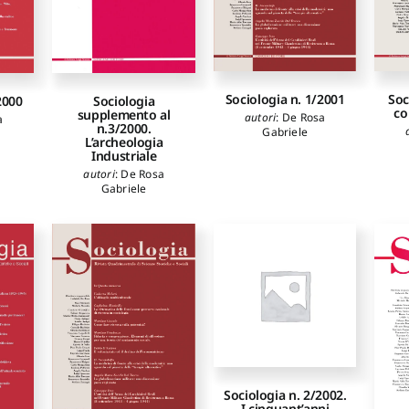
Sociologia n. 1/2001
Soc
2000
Sociologia
co
supplemento al
autori
:
De Rosa
a
n.3/2000.
Gabriele
L’archeologia
Industriale
autori
:
De Rosa
Gabriele
Sociologia n. 2/2002.
I cinquant’anni