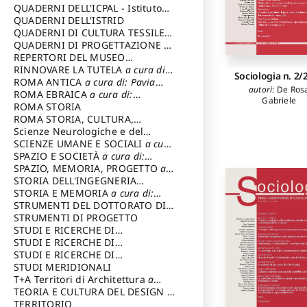
SOSTENIBILE
QUADERNI DELL'ICPAL - Istituto
centrale per il restauro e la
QUADERNI DELL'ISTRID
conservazione del patrimonio
QUADERNI DI CULTURA TESSILE
a
archivistico e librario
cura di: Crispolti Livia
QUADERNI DI PROGETTAZIONE
a
cura di: Giura Longo Tommaso
REPERTORI DEL MUSEO
CENTRALE DEL RISORGIMENTO
RINNOVARE LA TUTELA
a cura di:
a
Sociologia n. 2/
cura di: Pizzo Marco
Cicalò Enrico
ROMA ANTICA
a cura di: Pavia
autori
:
De Ros
Carlo
ROMA EBRAICA
a cura di:
Gabriele
Procaccia Claudio
ROMA STORIA
ROMA STORIA, CULTURA,
IMMAGINE
Scienze Neurologiche e del
a cura di: Fagiolo
Marcello
Comportamento
SCIENZE UMANE E SOCIALI
a cura
di: Iannizzi Salvatore
SPAZIO E SOCIETÀ
a cura di:
Cassetti Roberto
SPAZIO, MEMORIA, PROGETTO
a
cura di: Rossi Massimo
STORIA DELL'INGEGNERIA
STRUTTURALE IN ITALIA
STORIA E MEMORIA
a cura di:
a cura di:
Poretti Sergio
Rossi Lauro
STRUMENTI DEL DOTTORATO DI
RICERCA IN RILIEVO E
STRUMENTI DI PROGETTO
RAPPRESENTAZIONE
STUDI E RICERCHE DI
DELL’ARCHITETTURA E
ARCHEOLOGIA IN SICILIA
STUDI E RICERCHE DI
a cura
DELL’AMBIENTE
di: Pelagatti Paola
ARCHITETTURA del Dipartimento
STUDI E RICERCHE DI
a cura di: Migliari
Riccardo
di Architettura Università degli
ARCHITETTURA del Dipartimento
STUDI MERIDIONALI
Studi G. d' Annunzio
di Architettura Università degli
T+A Territori di Architettura
a
Studi G. d' Annunzio, Chieti-
cura di: Ramazzotti Luigi
TEORIA E CULTURA DEL DESIGN
a
Pescara
cura di: Furlanis Giuseppe
TERRITORIO
a cura di: Fusero Paolo