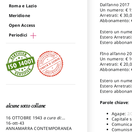
Dall’anno 2017
Roma e Lazio
Un numero: € 1
Arretrati: € 30,
Meridione
Abbonamento: 
Open Access
Estero un numer
Periodici
Estero Arretrati
Estero abbonam
FIno all’anno 20
Un numero: € 1
Arretrati: € 20,
Abbonamento: 
Estero un numer
Estero Arretrati
Estero abbonam
Parole chiave
:
alcune sotto collane
Agape:
2/
16 OTTOBRE 1943
a cura di:
Capitale s
Pezzetti Marcello
16-ott-43
Comunicaz
ANNAMARRA CONTEMPORANEA
Comunis