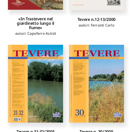
«In Trastevere nel
Tevere n.12-13/2000
giardinetto lungo il
autori
:
Ferranti Carlo
fiume»
autori
:
Capoferro Astrid
Tevere n. 30/2005
Tevere n.31-32/2005