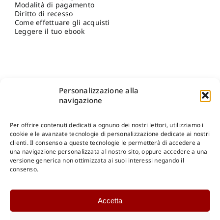
Modalità di pagamento
Diritto di recesso
Come effettuare gli acquisti
Leggere il tuo ebook
Personalizzazione alla
navigazione
Per offrire contenuti dedicati a ognuno dei nostri lettori, utilizziamo i
cookie e le avanzate tecnologie di personalizzazione dedicate ai nostri
clienti. Il consenso a queste tecnologie le permetterà di accedere a
una navigazione personalizzata al nostro sito, oppure accedere a una
Shop Gangemi Editore
-
Pagamenti Sicuri e anche Rateali
.
versione generica non ottimizzata ai suoi interessi negando il
consenso.
Catalogo Online
Accetta
CONSULTAZIONE
Catalogo Internazionale