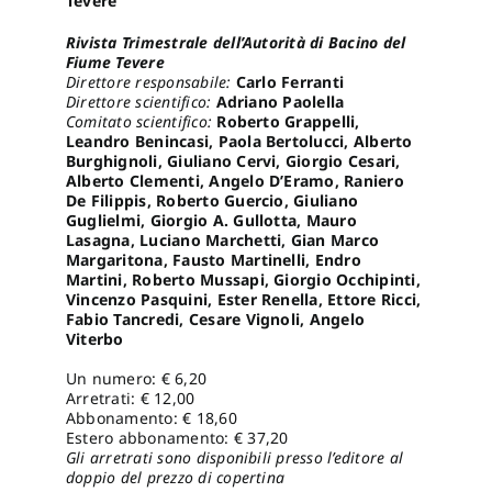
Tevere
Rivista Trimestrale dell’Autorità di Bacino del
Pro
Fiume Tevere
Direttore responsabile:
Carlo Ferranti
Direttore scientifico:
Adriano Paolella
Comitato scientifico:
Roberto Grappelli,
Gan
Leandro Benincasi, Paola Bertolucci, Alberto
Burghignoli, Giuliano Cervi, Giorgio Cesari,
Alberto Clementi, Angelo D’Eramo, Raniero
New
De Filippis, Roberto Guercio, Giuliano
Guglielmi, Giorgio A. Gullotta, Mauro
Lasagna, Luciano Marchetti, Gian Marco
Margaritona, Fausto Martinelli, Endro
Martini, Roberto Mussapi, Giorgio Occhipinti,
Vincenzo Pasquini, Ester Renella, Ettore Ricci,
Fabio Tancredi, Cesare Vignoli, Angelo
Viterbo
Un numero: € 6,20
Arretrati: € 12,00
Abbonamento: € 18,60
Estero abbonamento: € 37,20
Gli arretrati sono disponibili presso l’editore al
doppio del prezzo di copertina