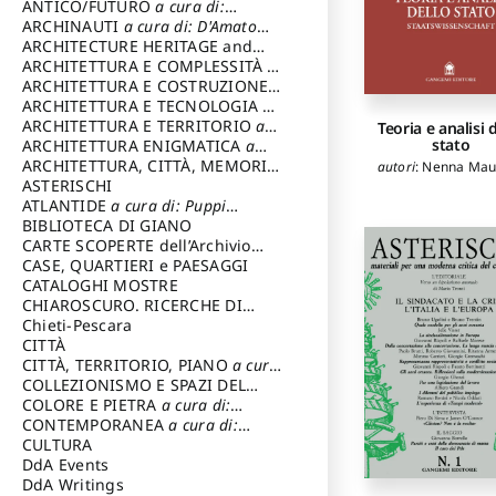
ANTICO/FUTURO
a cura di:
Varagnoli Claudio
ARCHINAUTI
a cura di: D'Amato
Claudio
ARCHITECTURE HERITAGE and
DESIGN
ARCHITETTURA E COMPLESSITÀ
a
cura di: Piva Antonio
ARCHITETTURA E COSTRUZIONE
a
cura di: Poretti Sergio
ARCHITETTURA E TECNOLOGIA
a
cura di: Carrara Gianfranco
ARCHITETTURA E TERRITORIO
a
Teoria e analisi 
stato
cura di: Pietrogrande Enrico
ARCHITETTURA ENIGMATICA
a
cura di: Lenci Ruggero
ARCHITETTURA, CITTÀ, MEMORIA
autori
:
Nenna Maur
a cura di: Valeriani Enrico
ASTERISCHI
ATLANTIDE
a cura di: Puppi
Lionello
BIBLIOTECA DI GIANO
CARTE SCOPERTE dell’Archivio
Storico Capitolino
CASE, QUARTIERI e PAESAGGI
CATALOGHI MOSTRE
CHIAROSCURO. RICERCHE DI
STORIA E STORIA DELL'ARTE
Chieti-Pescara
a
cura di: Di Carpegna Falconieri
CITTÀ
Tommaso
CITTÀ, TERRITORIO, PIANO
a cura
di: Imbesi Giuseppe
COLLEZIONISMO E SPAZI DEL
COLLEZIONISMO
COLORE E PIETRA
a cura di:
a cura di:
Magnani Lauro
Selvaggi Giuseppe
CONTEMPORANEA
a cura di:
Gubinelli Luna
CULTURA
DdA Events
DdA Writings