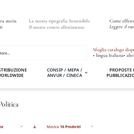
ra storia
La nostra tipografia Sostenibile
Come effettu
Leggere il tu
ti
Il nostro centro allestimento
Sfoglia catalogo disp
• lingua Italiana
• alt
STRIBUZIONE
CONSIP / MEPA /
PROPOSTE 
WORLDWIDE
ANVUR / CINECA
PUBBLICAZI
Politica
zo
Mostra
16 Prodotti