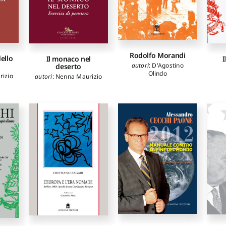
Rodolfo Morandi
dello
Il monaco nel
I
autori
:
D'Agostino
deserto
Olindo
izio
autori
:
Nenna Maurizio