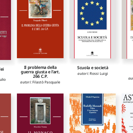
Il problema della
Scuola e società
ei
guerra giusta e l’art.
autori
:
Rossi Luigi
266 C.P.
au
ulio
autori
:
Filastò Pasquale