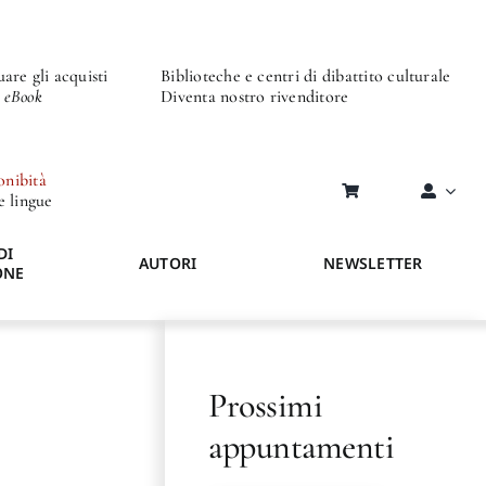
are gli acquisti
Biblioteche e centri di dibattito culturale
o eBook
Diventa nostro rivenditore
onibità
re lingue
DI
AUTORI
NEWSLETTER
ONE
Prossimi
appuntamenti