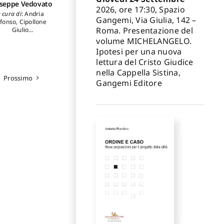
seppe Vedovato
2026, ore 17:30, Spazio
 cura di
:
Andria
Gangemi, Via Giulia, 142 –
lfonso
,
Cipollone
Roma. Presentazione del
Giulio
ri
:
Andria Alfonso
,
volume MICHELANGELO.
ianco Gerardo
,
Ipotesi per una nuova
rrelli Licia Vlad
,
lettura del Cristo Giudice
aruso Francesco
,
ipollone Giulio
,
nella Cappella Sistina,
Prossimo
Dumortier, s.j.
Gangemi Editore
Francois-Xavier
,
abo Manuel Nuñez
,
Martino Renato
faele
,
Massué Jean
rre
,
Roudil Marie-
le
,
Valiante Mario