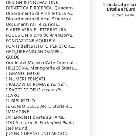
DESIGN & INNOVAZIONE
Il sindacato e la c
TECNOLOGICA
DIDATTICA E RICERCA. Quaderni
a cura di: Vallicelli
L’Italia e l’Eur
Andrea
della Scuola
Dipartimento di Architettura e
autori
:
Aa.Vv.
Analisi della Città Mediterranea
Dipartimento di Arte, Scienza e
Tecnica del Costuire
Documenti rari e curiosi
dall'Archivio Segreto
È ARTE VERA E LETTERATURA
FOCUS ON
a cura di: AnnaMarra
Contemporanea
FONDAZIONE AQUILEIA
FONTI dell’ISTITUTO PER STORIA
DEL RISORGIMENTO
GEO_URBAN&LANDSCAPE
PLANNING (GULP)
GUIDE
a cura di:
Trusiani Elio
Guide del Museo d’Arte Orientale
“Giuseppe Tucci”
HELICONA. Monografie di Storia
dell'Arte
I GRANDI MUSEI
a cura di: Gallo Marco
I NUMERI PENSATI
I PALAZZI DI ROMA
a cura di:
Ippoliti Alessandro
I SAGGI DI OPUS
a cura di:
Scalesse Tommaso
ICARO
IL BIBLIOFILO
IL GENIO DELLE ARTI. Storie e
interpretazione
IMMAGINE
INTERVENTI d'Arte sull'Arte
dedicata alla cultura della
ITACA
a cura di: Portoghesi Paolo
conservazione d’arte
Iter Mundi
a cura di:
Fondazione Paola Droghetti onlus
JUGEND DRANG UND AKTION