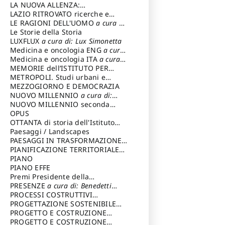
LA NUOVA ALLENZA:
ARCHITETTURA & AMBIENTE
LAZIO RITROVATO ricerche e
restauri
LE RAGIONI DELL'UOMO
a cura di:
Lombardi Satriani Luigi
Le Storie della Storia
LUXFLUX
a cura di: Lux Simonetta
Medicina e oncologia ENG
a cura
di: Lopez Massimo
Medicina e oncologia ITA
a cura
di: Lopez Massimo
MEMORIE dell’ISTITUTO PER
STORIA DEL RISORGIMENTO
METROPOLI. Studi urbani e
regionali
MEZZOGIORNO E DEMOCRAZIA
NUOVO MILLENNIO
a cura di:
Capaldo Pellegrino
NUOVO MILLENNIO seconda
serie
OPUS
a cura di: Mercadante
Francesco
OTTANTA di storia dell'Istituto
storia dell’Istituto
Paesaggi / Landscapes
a cura di:
Cavalieri Patrizia
PAESAGGI IN TRASFORMAZIONE
a
cura di: Corti Enrico A.
PIANIFICAZIONE TERRITORIALE
URBANISTICA ED AMBIENTALE
PIANO
a
cura di: Costa Enrico
PIANO EFFE
Premi Presidente della
Repubblica
PRESENZE
a cura di: Benedetti
Sandro
PROCESSI COSTRUTTIVI
DELL'ARCHITETTURA
PROGETTAZIONE SOSTENIBILE
a cura di:
Ippoliti Alessandro
PARTECIPATA
PROGETTO E COSTRUZIONE
DELL’ARCHITETTURA
PROGETTO E COSTRUZIONE