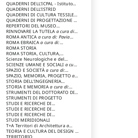
SOSTENIBILE
QUADERNI DELL'ICPAL - Istituto
centrale per il restauro e la
QUADERNI DELL'ISTRID
conservazione del patrimonio
QUADERNI DI CULTURA TESSILE
a
archivistico e librario
cura di: Crispolti Livia
QUADERNI DI PROGETTAZIONE
a
cura di: Giura Longo Tommaso
REPERTORI DEL MUSEO
CENTRALE DEL RISORGIMENTO
RINNOVARE LA TUTELA
a cura di:
a
cura di: Pizzo Marco
Cicalò Enrico
ROMA ANTICA
a cura di: Pavia
Carlo
ROMA EBRAICA
a cura di:
Procaccia Claudio
ROMA STORIA
ROMA STORIA, CULTURA,
IMMAGINE
Scienze Neurologiche e del
a cura di: Fagiolo
Marcello
Comportamento
SCIENZE UMANE E SOCIALI
a cura
di: Iannizzi Salvatore
SPAZIO E SOCIETÀ
a cura di:
Cassetti Roberto
SPAZIO, MEMORIA, PROGETTO
a
cura di: Rossi Massimo
STORIA DELL'INGEGNERIA
STRUTTURALE IN ITALIA
STORIA E MEMORIA
a cura di:
a cura di:
Poretti Sergio
Rossi Lauro
STRUMENTI DEL DOTTORATO DI
RICERCA IN RILIEVO E
STRUMENTI DI PROGETTO
RAPPRESENTAZIONE
STUDI E RICERCHE DI
DELL’ARCHITETTURA E
ARCHEOLOGIA IN SICILIA
STUDI E RICERCHE DI
a cura
DELL’AMBIENTE
di: Pelagatti Paola
ARCHITETTURA del Dipartimento
STUDI E RICERCHE DI
a cura di: Migliari
Riccardo
di Architettura Università degli
ARCHITETTURA del Dipartimento
STUDI MERIDIONALI
Studi G. d' Annunzio
di Architettura Università degli
T+A Territori di Architettura
a
Studi G. d' Annunzio, Chieti-
cura di: Ramazzotti Luigi
TEORIA E CULTURA DEL DESIGN
a
Pescara
cura di: Furlanis Giuseppe
TERRITORIO
a cura di: Fusero Paolo