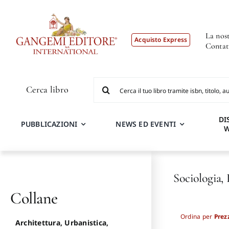
Salta
al
contenuto
La nost
Acquisto Express
Contat
Cerca
Cerca libro
per:
DI
PUBBLICAZIONI
NEWS ED EVENTI
Sociologia, 
Collane
Ordina per
Prez
Architettura, Urbanistica,