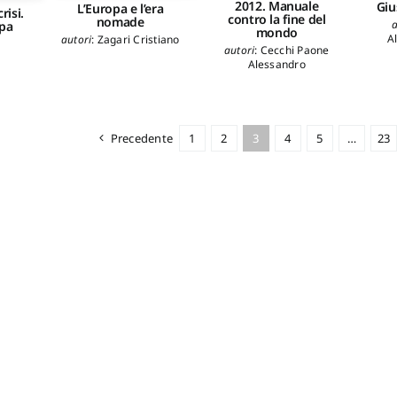
2012. Manuale
Giu
L’Europa e l’era
risi.
contro la fine del
nomade
a
opa
mondo
A
autori
:
Zagari Cristiano
autori
:
Cecchi Paone
Alessandro
auto
B
Bo
C
C
Precedente
1
2
3
4
5
…
23
Enc
Raf
Pie
Pau