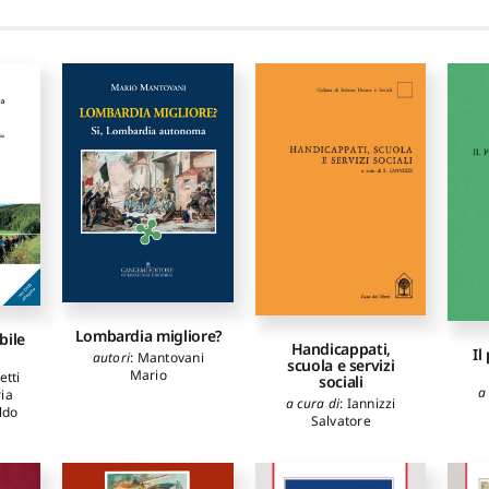
Lombardia migliore?
bile
Handicappati,
Il
autori
:
Mantovani
scuola e servizi
Mario
tti
sociali
a
ia
a cura di
:
Iannizzi
ldo
Salvatore