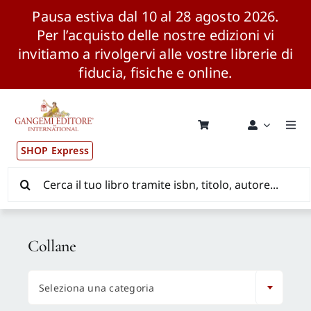
Pausa estiva dal 10 al 28 agosto 2026.
Per l’acquisto delle nostre edizioni vi
invitiamo a rivolgervi alle vostre librerie di
fiducia, fisiche e online.
Salta
al
contenuto
Togg
Navi
SHOP Express
Pubblicazioni
Cerca
per:
News ed Eventi
Collane
Distribuzione Wolrdwide

Seleziona una categoria
CONSIP / MEPA / ANVUR / CINECA