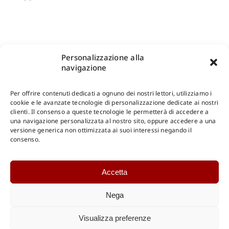
Personalizzazione alla
navigazione
Per offrire contenuti dedicati a ognuno dei nostri lettori, utilizziamo i
cookie e le avanzate tecnologie di personalizzazione dedicate ai nostri
clienti. Il consenso a queste tecnologie le permetterà di accedere a
una navigazione personalizzata al nostro sito, oppure accedere a una
Shop Gangemi Editore
-
Pagamenti Sicuri e anche Rateali
.
versione generica non ottimizzata ai suoi interessi negando il
consenso.
Catalogo Online
Accetta
CONSULTAZIONE
Catalogo Internazionale
Nega
Catalogo Online
DOWNLOAD
Visualizza preferenze
Catalogo Internazionale