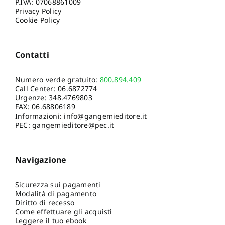
P.IVA: 07068861009
Privacy Policy
Cookie Policy
Contatti
Numero verde gratuito:
800.894.409
Call Center:
06.6872774
Urgenze:
348.4769803
FAX: 06.68806189
Informazioni:
info@gangemieditore.it
PEC: gangemieditore@pec.it
Navigazione
Sicurezza sui pagamenti
Modalità di pagamento
Diritto di recesso
Come effettuare gli acquisti
Leggere il tuo ebook