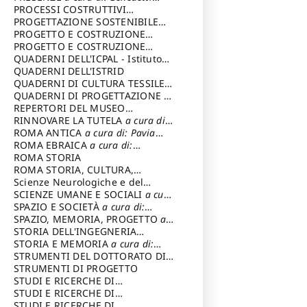
Sandro
PROCESSI COSTRUTTIVI
DELL'ARCHITETTURA
PROGETTAZIONE SOSTENIBILE
a cura di:
Ippoliti Alessandro
PARTECIPATA
PROGETTO E COSTRUZIONE
DELL’ARCHITETTURA
PROGETTO E COSTRUZIONE
SOSTENIBILE
QUADERNI DELL'ICPAL - Istituto
centrale per il restauro e la
QUADERNI DELL'ISTRID
conservazione del patrimonio
QUADERNI DI CULTURA TESSILE
a
archivistico e librario
cura di: Crispolti Livia
QUADERNI DI PROGETTAZIONE
a
cura di: Giura Longo Tommaso
REPERTORI DEL MUSEO
CENTRALE DEL RISORGIMENTO
RINNOVARE LA TUTELA
a cura di:
a
cura di: Pizzo Marco
Cicalò Enrico
ROMA ANTICA
a cura di: Pavia
Carlo
ROMA EBRAICA
a cura di:
Procaccia Claudio
ROMA STORIA
ROMA STORIA, CULTURA,
IMMAGINE
Scienze Neurologiche e del
a cura di: Fagiolo
Marcello
Comportamento
SCIENZE UMANE E SOCIALI
a cura
di: Iannizzi Salvatore
SPAZIO E SOCIETÀ
a cura di:
Cassetti Roberto
SPAZIO, MEMORIA, PROGETTO
a
cura di: Rossi Massimo
STORIA DELL'INGEGNERIA
STRUTTURALE IN ITALIA
STORIA E MEMORIA
a cura di:
a cura di:
Poretti Sergio
Rossi Lauro
STRUMENTI DEL DOTTORATO DI
RICERCA IN RILIEVO E
STRUMENTI DI PROGETTO
RAPPRESENTAZIONE
STUDI E RICERCHE DI
DELL’ARCHITETTURA E
ARCHEOLOGIA IN SICILIA
STUDI E RICERCHE DI
a cura
DELL’AMBIENTE
di: Pelagatti Paola
ARCHITETTURA del Dipartimento
STUDI E RICERCHE DI
a cura di: Migliari