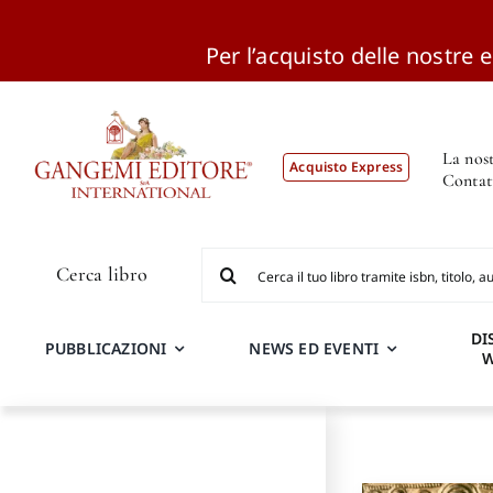
Per l’acquisto delle nostre ed
Salta
al
contenuto
La nost
Acquisto Express
Contat
Cerca
Cerca libro
per:
DI
PUBBLICAZIONI
NEWS ED EVENTI