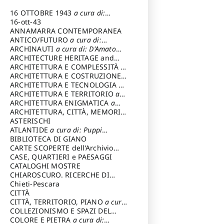
16 OTTOBRE 1943
a cura di:
Pezzetti Marcello
16-ott-43
ANNAMARRA CONTEMPORANEA
ANTICO/FUTURO
a cura di:
Varagnoli Claudio
ARCHINAUTI
a cura di: D'Amato
Claudio
ARCHITECTURE HERITAGE and
DESIGN
ARCHITETTURA E COMPLESSITÀ
a
cura di: Piva Antonio
ARCHITETTURA E COSTRUZIONE
a
cura di: Poretti Sergio
ARCHITETTURA E TECNOLOGIA
a
cura di: Carrara Gianfranco
ARCHITETTURA E TERRITORIO
a
cura di: Pietrogrande Enrico
ARCHITETTURA ENIGMATICA
a
cura di: Lenci Ruggero
ARCHITETTURA, CITTÀ, MEMORIA
a cura di: Valeriani Enrico
ASTERISCHI
ATLANTIDE
a cura di: Puppi
Lionello
BIBLIOTECA DI GIANO
CARTE SCOPERTE dell’Archivio
Storico Capitolino
CASE, QUARTIERI e PAESAGGI
CATALOGHI MOSTRE
CHIAROSCURO. RICERCHE DI
STORIA E STORIA DELL'ARTE
Chieti-Pescara
a
cura di: Di Carpegna Falconieri
CITTÀ
Tommaso
CITTÀ, TERRITORIO, PIANO
a cura
di: Imbesi Giuseppe
COLLEZIONISMO E SPAZI DEL
COLLEZIONISMO
COLORE E PIETRA
a cura di:
a cura di: