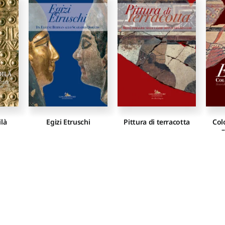
ilà
Egizi Etruschi
Pittura di terracotta
Col
–