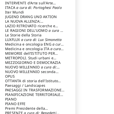
INTERVENTI d'Arte sull'Arte
dedicata alla cultura della
ITACA
a cura di: Portoghesi Paolo
conservazione d’arte
Iter Mundi
a cura di:
Fondazione Paola Droghetti onlus
JUGEND DRANG UND AKTION
LA NUOVA ALLENZA:
ARCHITETTURA & AMBIENTE
LAZIO RITROVATO ricerche e
restauri
LE RAGIONI DELL'UOMO
a cura di:
Lombardi Satriani Luigi
Le Storie della Storia
LUXFLUX
a cura di: Lux Simonetta
Medicina e oncologia ENG
a cura
di: Lopez Massimo
Medicina e oncologia ITA
a cura
di: Lopez Massimo
MEMORIE dell’ISTITUTO PER
STORIA DEL RISORGIMENTO
METROPOLI. Studi urbani e
regionali
MEZZOGIORNO E DEMOCRAZIA
NUOVO MILLENNIO
a cura di:
Capaldo Pellegrino
NUOVO MILLENNIO seconda
serie
OPUS
a cura di: Mercadante
Francesco
OTTANTA di storia dell'Istituto
storia dell’Istituto
Paesaggi / Landscapes
a cura di:
Cavalieri Patrizia
PAESAGGI IN TRASFORMAZIONE
a
cura di: Corti Enrico A.
PIANIFICAZIONE TERRITORIALE
URBANISTICA ED AMBIENTALE
PIANO
a
cura di: Costa Enrico
PIANO EFFE
Premi Presidente della
Repubblica
PRESENZE
a cura di: Benedetti