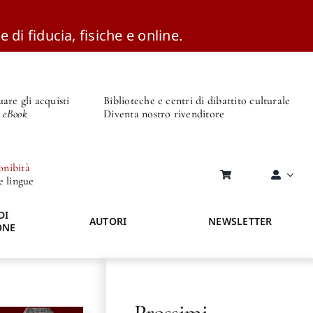
e di fiducia, fisiche e online.
are gli acquisti
Biblioteche e centri di dibattito culturale
o eBook
Diventa nostro rivenditore
onibità
re lingue
DI
AUTORI
NEWSLETTER
ONE
Prossimi