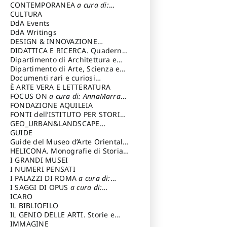
Magnani Lauro
Selvaggi Giuseppe
CONTEMPORANEA
a cura di:
Gubinelli Luna
CULTURA
DdA Events
DdA Writings
DESIGN & INNOVAZIONE
TECNOLOGICA
DIDATTICA E RICERCA. Quaderni
a cura di: Vallicelli
Andrea
della Scuola
Dipartimento di Architettura e
Analisi della Città Mediterranea
Dipartimento di Arte, Scienza e
Tecnica del Costuire
Documenti rari e curiosi
dall'Archivio Segreto
È ARTE VERA E LETTERATURA
FOCUS ON
a cura di: AnnaMarra
Contemporanea
FONDAZIONE AQUILEIA
FONTI dell’ISTITUTO PER STORIA
DEL RISORGIMENTO
GEO_URBAN&LANDSCAPE
PLANNING (GULP)
GUIDE
a cura di:
Trusiani Elio
Guide del Museo d’Arte Orientale
“Giuseppe Tucci”
HELICONA. Monografie di Storia
dell'Arte
I GRANDI MUSEI
a cura di: Gallo Marco
I NUMERI PENSATI
I PALAZZI DI ROMA
a cura di:
Ippoliti Alessandro
I SAGGI DI OPUS
a cura di:
Scalesse Tommaso
ICARO
IL BIBLIOFILO
IL GENIO DELLE ARTI. Storie e
interpretazione
IMMAGINE