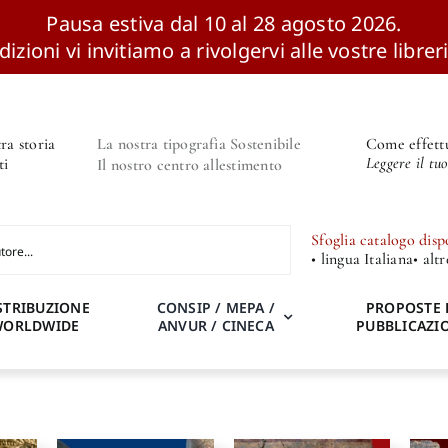
Pausa estiva dal 10 al 28 agosto 2026.
izioni vi invitiamo a rivolgervi alle vostre libreri
ra storia
La nostra tipografia Sostenibile
Come effettu
Leggere il tu
ti
Il nostro centro allestimento
Sfoglia catalogo disp
• lingua Italiana
• alt
STRIBUZIONE
CONSIP / MEPA /
PROPOSTE 
WORLDWIDE
ANVUR / CINECA
PUBBLICAZI