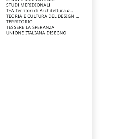
Riccardo
di Architettura Università degli
ARCHITETTURA del Dipartimento
STUDI MERIDIONALI
Studi G. d' Annunzio
di Architettura Università degli
T+A Territori di Architettura
a
Studi G. d' Annunzio, Chieti-
cura di: Ramazzotti Luigi
TEORIA E CULTURA DEL DESIGN
a
Pescara
cura di: Furlanis Giuseppe
TERRITORIO
a cura di: Fusero Paolo
TESSERE LA SPERANZA
UNIONE ITALIANA DISEGNO