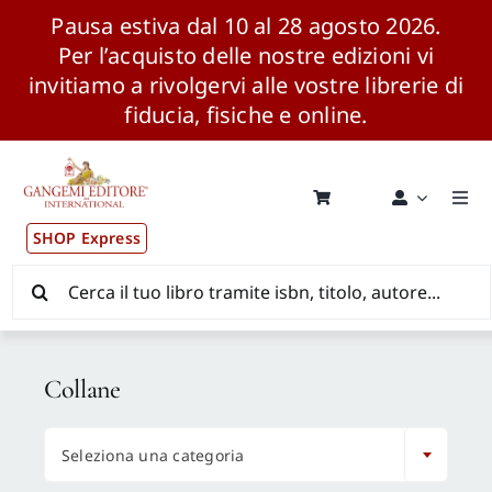
Pausa estiva dal 10 al 28 agosto 2026.
Per l’acquisto delle nostre edizioni vi
invitiamo a rivolgervi alle vostre librerie di
fiducia, fisiche e online.
Salta
al
contenuto
Togg
Navi
SHOP Express
Pubblicazioni
Cerca
per:
News ed Eventi
Collane
Distribuzione Wolrdwide

Seleziona una categoria
CONSIP / MEPA / ANVUR / CINECA