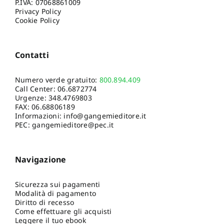
P.IVA: 07068861009
Privacy Policy
Cookie Policy
Contatti
Numero verde gratuito:
800.894.409
Call Center:
06.6872774
Urgenze:
348.4769803
FAX: 06.68806189
Informazioni:
info@gangemieditore.it
PEC: gangemieditore@pec.it
Navigazione
Sicurezza sui pagamenti
Modalità di pagamento
Diritto di recesso
Come effettuare gli acquisti
Leggere il tuo ebook