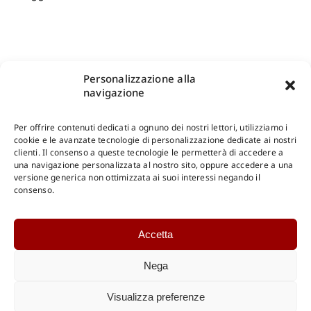
Personalizzazione alla
navigazione
Per offrire contenuti dedicati a ognuno dei nostri lettori, utilizziamo i
cookie e le avanzate tecnologie di personalizzazione dedicate ai nostri
clienti. Il consenso a queste tecnologie le permetterà di accedere a
una navigazione personalizzata al nostro sito, oppure accedere a una
Shop Gangemi Editore
-
Pagamenti Sicuri e anche Rateali
.
versione generica non ottimizzata ai suoi interessi negando il
consenso.
Catalogo Online
Accetta
CONSULTAZIONE
Catalogo Internazionale
Nega
Catalogo Online
DOWNLOAD
Visualizza preferenze
Catalogo Internazionale