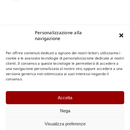
Personalizzazione alla
navigazione
Per offrire contenuti dedicati a ognuno dei nostri lettori, utilizziamo i
cookie e le avanzate tecnologie di personalizzazione dedicate ai nostri
clienti. Il consenso a queste tecnologie le permetterà di accedere a
una navigazione personalizzata al nostro sito, oppure accedere a una
Shop Gangemi Editore
-
Pagamenti Sicuri e anche Rateali
.
versione generica non ottimizzata ai suoi interessi negando il
consenso.
Catalogo Online
Accetta
CONSULTAZIONE
Catalogo Internazionale
Nega
Catalogo Online
DOWNLOAD
Visualizza preferenze
Catalogo Internazionale