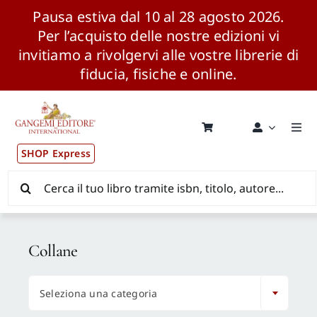
Pausa estiva dal 10 al 28 agosto 2026.
Per l’acquisto delle nostre edizioni vi
invitiamo a rivolgervi alle vostre librerie di
fiducia, fisiche e online.
Salta
al
contenuto
Togg
Navi
SHOP Express
Pubblicazioni
Cerca
per:
News ed Eventi
Collane
Distribuzione Wolrdwide

Seleziona una categoria
CONSIP / MEPA / ANVUR / CINECA