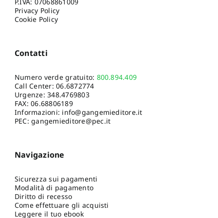
P.IVA: 07068861009
Privacy Policy
Cookie Policy
Contatti
Numero verde gratuito:
800.894.409
Call Center:
06.6872774
Urgenze:
348.4769803
FAX: 06.68806189
Informazioni:
info@gangemieditore.it
PEC: gangemieditore@pec.it
Navigazione
Sicurezza sui pagamenti
Modalità di pagamento
Diritto di recesso
Come effettuare gli acquisti
Leggere il tuo ebook