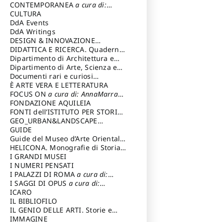
Magnani Lauro
Selvaggi Giuseppe
CONTEMPORANEA
a cura di:
Gubinelli Luna
CULTURA
DdA Events
DdA Writings
DESIGN & INNOVAZIONE
TECNOLOGICA
DIDATTICA E RICERCA. Quaderni
a cura di: Vallicelli
Andrea
della Scuola
Dipartimento di Architettura e
Analisi della Città Mediterranea
Dipartimento di Arte, Scienza e
Tecnica del Costuire
Documenti rari e curiosi
dall'Archivio Segreto
È ARTE VERA E LETTERATURA
FOCUS ON
a cura di: AnnaMarra
Contemporanea
FONDAZIONE AQUILEIA
FONTI dell’ISTITUTO PER STORIA
DEL RISORGIMENTO
GEO_URBAN&LANDSCAPE
PLANNING (GULP)
GUIDE
a cura di:
Trusiani Elio
Guide del Museo d’Arte Orientale
“Giuseppe Tucci”
HELICONA. Monografie di Storia
dell'Arte
I GRANDI MUSEI
a cura di: Gallo Marco
I NUMERI PENSATI
I PALAZZI DI ROMA
a cura di:
Ippoliti Alessandro
I SAGGI DI OPUS
a cura di:
Scalesse Tommaso
ICARO
IL BIBLIOFILO
IL GENIO DELLE ARTI. Storie e
interpretazione
IMMAGINE