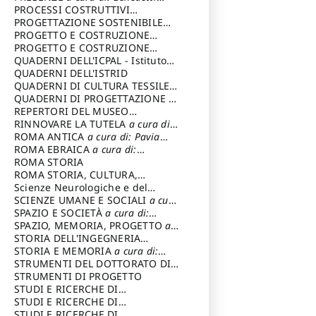
Sandro
PROCESSI COSTRUTTIVI
DELL'ARCHITETTURA
PROGETTAZIONE SOSTENIBILE
a cura di:
Ippoliti Alessandro
PARTECIPATA
PROGETTO E COSTRUZIONE
DELL’ARCHITETTURA
PROGETTO E COSTRUZIONE
SOSTENIBILE
QUADERNI DELL'ICPAL - Istituto
centrale per il restauro e la
QUADERNI DELL'ISTRID
conservazione del patrimonio
QUADERNI DI CULTURA TESSILE
a
archivistico e librario
cura di: Crispolti Livia
QUADERNI DI PROGETTAZIONE
a
cura di: Giura Longo Tommaso
REPERTORI DEL MUSEO
CENTRALE DEL RISORGIMENTO
RINNOVARE LA TUTELA
a cura di:
a
cura di: Pizzo Marco
Cicalò Enrico
ROMA ANTICA
a cura di: Pavia
Carlo
ROMA EBRAICA
a cura di:
Procaccia Claudio
ROMA STORIA
ROMA STORIA, CULTURA,
IMMAGINE
Scienze Neurologiche e del
a cura di: Fagiolo
Marcello
Comportamento
SCIENZE UMANE E SOCIALI
a cura
di: Iannizzi Salvatore
SPAZIO E SOCIETÀ
a cura di:
Cassetti Roberto
SPAZIO, MEMORIA, PROGETTO
a
cura di: Rossi Massimo
STORIA DELL'INGEGNERIA
STRUTTURALE IN ITALIA
STORIA E MEMORIA
a cura di:
a cura di:
Poretti Sergio
Rossi Lauro
STRUMENTI DEL DOTTORATO DI
RICERCA IN RILIEVO E
STRUMENTI DI PROGETTO
RAPPRESENTAZIONE
STUDI E RICERCHE DI
DELL’ARCHITETTURA E
ARCHEOLOGIA IN SICILIA
STUDI E RICERCHE DI
a cura
DELL’AMBIENTE
di: Pelagatti Paola
ARCHITETTURA del Dipartimento
STUDI E RICERCHE DI
a cura di: Migliari