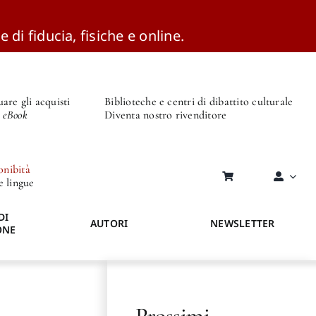
e di fiducia, fisiche e online.
are gli acquisti
Biblioteche e centri di dibattito culturale
o eBook
Diventa nostro rivenditore
onibità
re lingue
DI
AUTORI
NEWSLETTER
ONE
Prossimi