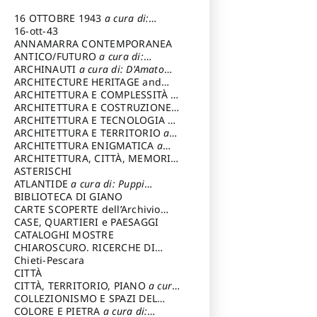
16 OTTOBRE 1943
a cura di:
Pezzetti Marcello
16-ott-43
ANNAMARRA CONTEMPORANEA
ANTICO/FUTURO
a cura di:
Varagnoli Claudio
ARCHINAUTI
a cura di: D'Amato
Claudio
ARCHITECTURE HERITAGE and
DESIGN
ARCHITETTURA E COMPLESSITÀ
a
cura di: Piva Antonio
ARCHITETTURA E COSTRUZIONE
a
cura di: Poretti Sergio
ARCHITETTURA E TECNOLOGIA
a
cura di: Carrara Gianfranco
ARCHITETTURA E TERRITORIO
a
cura di: Pietrogrande Enrico
ARCHITETTURA ENIGMATICA
a
cura di: Lenci Ruggero
ARCHITETTURA, CITTÀ, MEMORIA
a cura di: Valeriani Enrico
ASTERISCHI
ATLANTIDE
a cura di: Puppi
Lionello
BIBLIOTECA DI GIANO
CARTE SCOPERTE dell’Archivio
Storico Capitolino
CASE, QUARTIERI e PAESAGGI
CATALOGHI MOSTRE
CHIAROSCURO. RICERCHE DI
STORIA E STORIA DELL'ARTE
Chieti-Pescara
a
cura di: Di Carpegna Falconieri
CITTÀ
Tommaso
CITTÀ, TERRITORIO, PIANO
a cura
di: Imbesi Giuseppe
COLLEZIONISMO E SPAZI DEL
COLLEZIONISMO
COLORE E PIETRA
a cura di:
a cura di: