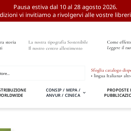
Pausa estiva dal 10 al 28 agosto 2026.
izioni vi invitiamo a rivolgervi alle vostre libreri
ra storia
La nostra tipografia Sostenibile
Come effettu
Leggere il tu
ti
Il nostro centro allestimento
Sfoglia catalogo disp
• lingua Italiana
• alt
STRIBUZIONE
CONSIP / MEPA /
PROPOSTE 
WORLDWIDE
ANVUR / CINECA
PUBBLICAZI