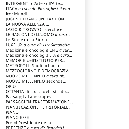
INTERVENTI d'Arte sull'Arte
dedicata alla cultura della
ITACA
a cura di: Portoghesi Paolo
conservazione d’arte
Iter Mundi
a cura di:
Fondazione Paola Droghetti onlus
JUGEND DRANG UND AKTION
LA NUOVA ALLENZA:
ARCHITETTURA & AMBIENTE
LAZIO RITROVATO ricerche e
restauri
LE RAGIONI DELL'UOMO
a cura di:
Lombardi Satriani Luigi
Le Storie della Storia
LUXFLUX
a cura di: Lux Simonetta
Medicina e oncologia ENG
a cura
di: Lopez Massimo
Medicina e oncologia ITA
a cura
di: Lopez Massimo
MEMORIE dell’ISTITUTO PER
STORIA DEL RISORGIMENTO
METROPOLI. Studi urbani e
regionali
MEZZOGIORNO E DEMOCRAZIA
NUOVO MILLENNIO
a cura di:
Capaldo Pellegrino
NUOVO MILLENNIO seconda
serie
OPUS
a cura di: Mercadante
Francesco
OTTANTA di storia dell'Istituto
storia dell’Istituto
Paesaggi / Landscapes
a cura di:
Cavalieri Patrizia
PAESAGGI IN TRASFORMAZIONE
a
cura di: Corti Enrico A.
PIANIFICAZIONE TERRITORIALE
URBANISTICA ED AMBIENTALE
PIANO
a
cura di: Costa Enrico
PIANO EFFE
Premi Presidente della
Repubblica
PRESENZE
a cura di: Benedetti