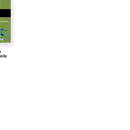
e
elle