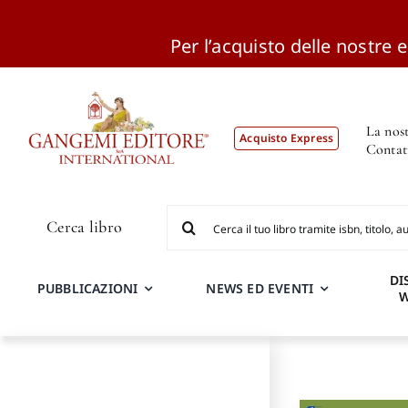
Per l’acquisto delle nostre ed
Salta
al
contenuto
La nost
Acquisto Express
Contat
Cerca
Cerca libro
per:
DI
PUBBLICAZIONI
NEWS ED EVENTI