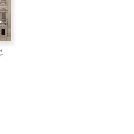
er
ne