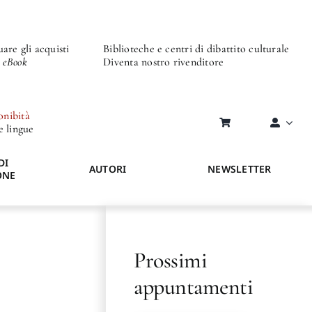
are gli acquisti
Biblioteche e centri di dibattito culturale
o eBook
Diventa nostro rivenditore
onibità
re lingue
DI
AUTORI
NEWSLETTER
ONE
Prossimi
appuntamenti