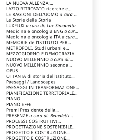
LA NUOVA ALLENZA:
ARCHITETTURA & AMBIENTE
LAZIO RITROVATO ricerche e
restauri
LE RAGIONI DELL'UOMO
a cura di:
Lombardi Satriani Luigi
Le Storie della Storia
LUXFLUX
a cura di: Lux Simonetta
Medicina e oncologia ENG
a cura
di: Lopez Massimo
Medicina e oncologia ITA
a cura
di: Lopez Massimo
MEMORIE dell’ISTITUTO PER
STORIA DEL RISORGIMENTO
METROPOLI. Studi urbani e
regionali
MEZZOGIORNO E DEMOCRAZIA
NUOVO MILLENNIO
a cura di:
Capaldo Pellegrino
NUOVO MILLENNIO seconda
serie
OPUS
a cura di: Mercadante
Francesco
OTTANTA di storia dell'Istituto
storia dell’Istituto
Paesaggi / Landscapes
a cura di:
Cavalieri Patrizia
PAESAGGI IN TRASFORMAZIONE
a
cura di: Corti Enrico A.
PIANIFICAZIONE TERRITORIALE
URBANISTICA ED AMBIENTALE
PIANO
a
cura di: Costa Enrico
PIANO EFFE
Premi Presidente della
Repubblica
PRESENZE
a cura di: Benedetti
Sandro
PROCESSI COSTRUTTIVI
DELL'ARCHITETTURA
PROGETTAZIONE SOSTENIBILE
a cura di:
Ippoliti Alessandro
PARTECIPATA
PROGETTO E COSTRUZIONE
DELL’ARCHITETTURA
PROGETTO E COSTRUZIONE