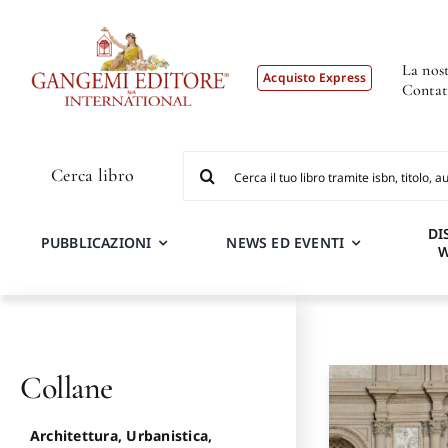
Salta
al
contenuto
La nost
Acquisto Express
Contat
Cerca
Cerca libro
per:
DI
PUBBLICAZIONI
NEWS ED EVENTI
Collane
Architettura, Urbanistica,