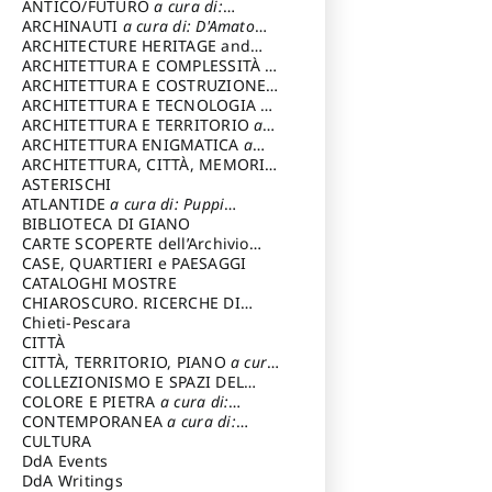
ANTICO/FUTURO
a cura di:
Varagnoli Claudio
ARCHINAUTI
a cura di: D'Amato
Claudio
ARCHITECTURE HERITAGE and
DESIGN
ARCHITETTURA E COMPLESSITÀ
a
cura di: Piva Antonio
ARCHITETTURA E COSTRUZIONE
a
cura di: Poretti Sergio
ARCHITETTURA E TECNOLOGIA
a
cura di: Carrara Gianfranco
ARCHITETTURA E TERRITORIO
a
cura di: Pietrogrande Enrico
ARCHITETTURA ENIGMATICA
a
cura di: Lenci Ruggero
ARCHITETTURA, CITTÀ, MEMORIA
a cura di: Valeriani Enrico
ASTERISCHI
ATLANTIDE
a cura di: Puppi
Lionello
BIBLIOTECA DI GIANO
CARTE SCOPERTE dell’Archivio
Storico Capitolino
CASE, QUARTIERI e PAESAGGI
CATALOGHI MOSTRE
CHIAROSCURO. RICERCHE DI
STORIA E STORIA DELL'ARTE
Chieti-Pescara
a
cura di: Di Carpegna Falconieri
CITTÀ
Tommaso
CITTÀ, TERRITORIO, PIANO
a cura
di: Imbesi Giuseppe
COLLEZIONISMO E SPAZI DEL
COLLEZIONISMO
COLORE E PIETRA
a cura di:
a cura di:
Magnani Lauro
Selvaggi Giuseppe
CONTEMPORANEA
a cura di:
Gubinelli Luna
CULTURA
DdA Events
DdA Writings