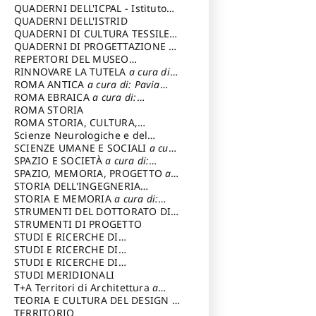
SOSTENIBILE
QUADERNI DELL'ICPAL - Istituto
centrale per il restauro e la
QUADERNI DELL'ISTRID
conservazione del patrimonio
QUADERNI DI CULTURA TESSILE
a
archivistico e librario
cura di: Crispolti Livia
QUADERNI DI PROGETTAZIONE
a
cura di: Giura Longo Tommaso
REPERTORI DEL MUSEO
CENTRALE DEL RISORGIMENTO
RINNOVARE LA TUTELA
a cura di:
a
cura di: Pizzo Marco
Cicalò Enrico
ROMA ANTICA
a cura di: Pavia
Carlo
ROMA EBRAICA
a cura di:
Procaccia Claudio
ROMA STORIA
ROMA STORIA, CULTURA,
IMMAGINE
Scienze Neurologiche e del
a cura di: Fagiolo
Marcello
Comportamento
SCIENZE UMANE E SOCIALI
a cura
di: Iannizzi Salvatore
SPAZIO E SOCIETÀ
a cura di:
Cassetti Roberto
SPAZIO, MEMORIA, PROGETTO
a
cura di: Rossi Massimo
STORIA DELL'INGEGNERIA
STRUTTURALE IN ITALIA
STORIA E MEMORIA
a cura di:
a cura di:
Poretti Sergio
Rossi Lauro
STRUMENTI DEL DOTTORATO DI
RICERCA IN RILIEVO E
STRUMENTI DI PROGETTO
RAPPRESENTAZIONE
STUDI E RICERCHE DI
DELL’ARCHITETTURA E
ARCHEOLOGIA IN SICILIA
STUDI E RICERCHE DI
a cura
DELL’AMBIENTE
di: Pelagatti Paola
ARCHITETTURA del Dipartimento
STUDI E RICERCHE DI
a cura di: Migliari
Riccardo
di Architettura Università degli
ARCHITETTURA del Dipartimento
STUDI MERIDIONALI
Studi G. d' Annunzio
di Architettura Università degli
T+A Territori di Architettura
a
Studi G. d' Annunzio, Chieti-
cura di: Ramazzotti Luigi
TEORIA E CULTURA DEL DESIGN
a
Pescara
cura di: Furlanis Giuseppe
TERRITORIO
a cura di: Fusero Paolo