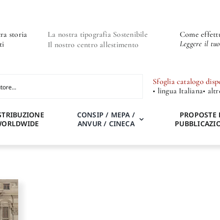
ra storia
La nostra tipografia Sostenibile
Come effettu
Leggere il tu
ti
Il nostro centro allestimento
Sfoglia catalogo disp
• lingua Italiana
• alt
STRIBUZIONE
CONSIP / MEPA /
PROPOSTE 
WORLDWIDE
ANVUR / CINECA
PUBBLICAZI