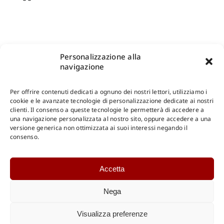
Personalizzazione alla
navigazione
Per offrire contenuti dedicati a ognuno dei nostri lettori, utilizziamo i
cookie e le avanzate tecnologie di personalizzazione dedicate ai nostri
clienti. Il consenso a queste tecnologie le permetterà di accedere a
una navigazione personalizzata al nostro sito, oppure accedere a una
Shop Gangemi Editore
-
Pagamenti Sicuri e anche Rateali
.
versione generica non ottimizzata ai suoi interessi negando il
consenso.
Catalogo Online
Accetta
CONSULTAZIONE
Catalogo Internazionale
Nega
Catalogo Online
DOWNLOAD
Visualizza preferenze
Catalogo Internazionale