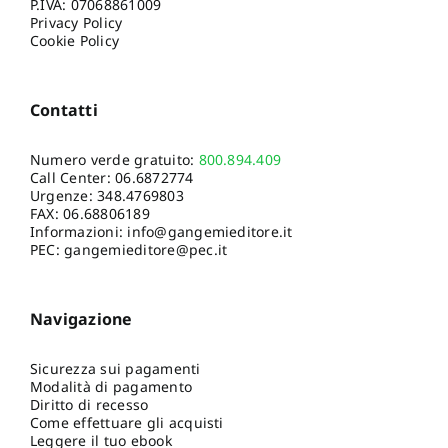
P.IVA: 07068861009
Privacy Policy
Cookie Policy
Contatti
Numero verde gratuito:
800.894.409
Call Center:
06.6872774
Urgenze:
348.4769803
FAX: 06.68806189
Informazioni:
info@gangemieditore.it
PEC: gangemieditore@pec.it
Navigazione
Sicurezza sui pagamenti
Modalità di pagamento
Diritto di recesso
Come effettuare gli acquisti
Leggere il tuo ebook