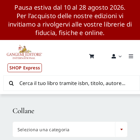
Pausa estiva dal 10 al 28 agosto 2026.
Per l’acquisto delle nostre edizioni vi
invitiamo a rivolgervi alle vostre librerie di
fiducia, fisiche e online.
Salta
al
contenuto
Togg
Navi
SHOP Express
Pubblicazioni
Cerca
per:
News ed Eventi
Collane
Distribuzione Wolrdwide

Seleziona una categoria
CONSIP / MEPA / ANVUR / CINECA