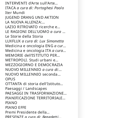
INTERVENTI d'Arte sull'Arte
dedicata alla cultura della
ITACA
a cura di: Portoghesi Paolo
conservazione d’arte
Iter Mundi
a cura di:
Fondazione Paola Droghetti onlus
JUGEND DRANG UND AKTION
LA NUOVA ALLENZA:
ARCHITETTURA & AMBIENTE
LAZIO RITROVATO ricerche e
restauri
LE RAGIONI DELL'UOMO
a cura di:
Lombardi Satriani Luigi
Le Storie della Storia
LUXFLUX
a cura di: Lux Simonetta
Medicina e oncologia ENG
a cura
di: Lopez Massimo
Medicina e oncologia ITA
a cura
di: Lopez Massimo
MEMORIE dell’ISTITUTO PER
STORIA DEL RISORGIMENTO
METROPOLI. Studi urbani e
regionali
MEZZOGIORNO E DEMOCRAZIA
NUOVO MILLENNIO
a cura di:
Capaldo Pellegrino
NUOVO MILLENNIO seconda
serie
OPUS
a cura di: Mercadante
Francesco
OTTANTA di storia dell'Istituto
storia dell’Istituto
Paesaggi / Landscapes
a cura di:
Cavalieri Patrizia
PAESAGGI IN TRASFORMAZIONE
a
cura di: Corti Enrico A.
PIANIFICAZIONE TERRITORIALE
URBANISTICA ED AMBIENTALE
PIANO
a
cura di: Costa Enrico
PIANO EFFE
Premi Presidente della
Repubblica
PRESENZE
a cura di: Benedetti