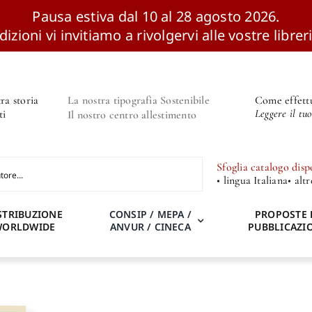
Pausa estiva dal 10 al 28 agosto 2026.
izioni vi invitiamo a rivolgervi alle vostre libreri
ra storia
La nostra tipografia Sostenibile
Come effettu
Leggere il tu
ti
Il nostro centro allestimento
Sfoglia catalogo disp
• lingua Italiana
• alt
STRIBUZIONE
CONSIP / MEPA /
PROPOSTE 
WORLDWIDE
ANVUR / CINECA
PUBBLICAZI