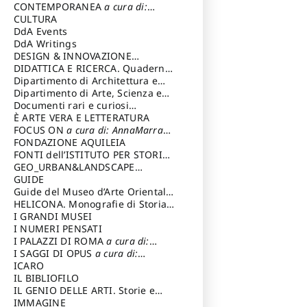
Magnani Lauro
Selvaggi Giuseppe
CONTEMPORANEA
a cura di:
Gubinelli Luna
CULTURA
DdA Events
DdA Writings
DESIGN & INNOVAZIONE
TECNOLOGICA
DIDATTICA E RICERCA. Quaderni
a cura di: Vallicelli
Andrea
della Scuola
Dipartimento di Architettura e
Analisi della Città Mediterranea
Dipartimento di Arte, Scienza e
Tecnica del Costuire
Documenti rari e curiosi
dall'Archivio Segreto
È ARTE VERA E LETTERATURA
FOCUS ON
a cura di: AnnaMarra
Contemporanea
FONDAZIONE AQUILEIA
FONTI dell’ISTITUTO PER STORIA
DEL RISORGIMENTO
GEO_URBAN&LANDSCAPE
PLANNING (GULP)
GUIDE
a cura di:
Trusiani Elio
Guide del Museo d’Arte Orientale
“Giuseppe Tucci”
HELICONA. Monografie di Storia
dell'Arte
I GRANDI MUSEI
a cura di: Gallo Marco
I NUMERI PENSATI
I PALAZZI DI ROMA
a cura di:
Ippoliti Alessandro
I SAGGI DI OPUS
a cura di:
Scalesse Tommaso
ICARO
IL BIBLIOFILO
IL GENIO DELLE ARTI. Storie e
interpretazione
IMMAGINE