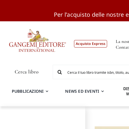
Per l’acquisto delle nostre ed
Salta
al
contenuto
La nost
Acquisto Express
Contat
Cerca
Cerca libro
per:
DI
PUBBLICAZIONI
NEWS ED EVENTI