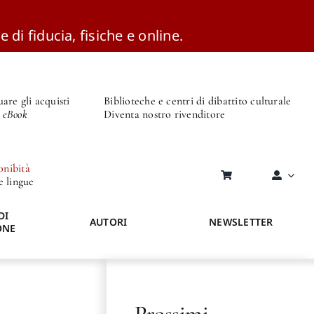
e di fiducia, fisiche e online.
are gli acquisti
Biblioteche e centri di dibattito culturale
o eBook
Diventa nostro rivenditore
onibità
re lingue
DI
AUTORI
NEWSLETTER
ONE
Prossimi