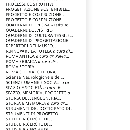
Sandro
PROCESSI COSTRUTTIVI
DELL'ARCHITETTURA
PROGETTAZIONE SOSTENIBILE
a cura di:
Ippoliti Alessandro
PARTECIPATA
PROGETTO E COSTRUZIONE
DELL’ARCHITETTURA
PROGETTO E COSTRUZIONE
SOSTENIBILE
QUADERNI DELL'ICPAL - Istituto
centrale per il restauro e la
QUADERNI DELL'ISTRID
conservazione del patrimonio
QUADERNI DI CULTURA TESSILE
a
archivistico e librario
cura di: Crispolti Livia
QUADERNI DI PROGETTAZIONE
a
cura di: Giura Longo Tommaso
REPERTORI DEL MUSEO
CENTRALE DEL RISORGIMENTO
RINNOVARE LA TUTELA
a cura di:
a
cura di: Pizzo Marco
Cicalò Enrico
ROMA ANTICA
a cura di: Pavia
Carlo
ROMA EBRAICA
a cura di:
Procaccia Claudio
ROMA STORIA
ROMA STORIA, CULTURA,
IMMAGINE
Scienze Neurologiche e del
a cura di: Fagiolo
Marcello
Comportamento
SCIENZE UMANE E SOCIALI
a cura
di: Iannizzi Salvatore
SPAZIO E SOCIETÀ
a cura di:
Cassetti Roberto
SPAZIO, MEMORIA, PROGETTO
a
cura di: Rossi Massimo
STORIA DELL'INGEGNERIA
STRUTTURALE IN ITALIA
STORIA E MEMORIA
a cura di:
a cura di:
Poretti Sergio
Rossi Lauro
STRUMENTI DEL DOTTORATO DI
RICERCA IN RILIEVO E
STRUMENTI DI PROGETTO
RAPPRESENTAZIONE
STUDI E RICERCHE DI
DELL’ARCHITETTURA E
ARCHEOLOGIA IN SICILIA
STUDI E RICERCHE DI
a cura
DELL’AMBIENTE
di: Pelagatti Paola
ARCHITETTURA del Dipartimento
STUDI E RICERCHE DI
a cura di: Migliari