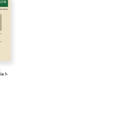
&
ia 1-