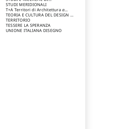
Riccardo
di Architettura Università degli
ARCHITETTURA del Dipartimento
STUDI MERIDIONALI
Studi G. d' Annunzio
di Architettura Università degli
T+A Territori di Architettura
a
Studi G. d' Annunzio, Chieti-
cura di: Ramazzotti Luigi
TEORIA E CULTURA DEL DESIGN
a
Pescara
cura di: Furlanis Giuseppe
TERRITORIO
a cura di: Fusero Paolo
TESSERE LA SPERANZA
UNIONE ITALIANA DISEGNO