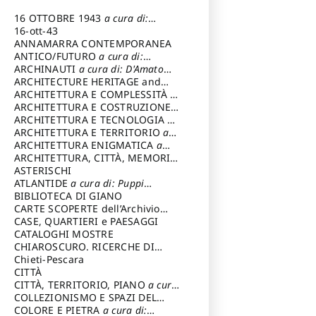
16 OTTOBRE 1943
a cura di:
Pezzetti Marcello
16-ott-43
ANNAMARRA CONTEMPORANEA
ANTICO/FUTURO
a cura di:
Varagnoli Claudio
ARCHINAUTI
a cura di: D'Amato
Claudio
ARCHITECTURE HERITAGE and
DESIGN
ARCHITETTURA E COMPLESSITÀ
a
cura di: Piva Antonio
ARCHITETTURA E COSTRUZIONE
a
cura di: Poretti Sergio
ARCHITETTURA E TECNOLOGIA
a
cura di: Carrara Gianfranco
ARCHITETTURA E TERRITORIO
a
cura di: Pietrogrande Enrico
ARCHITETTURA ENIGMATICA
a
cura di: Lenci Ruggero
ARCHITETTURA, CITTÀ, MEMORIA
a cura di: Valeriani Enrico
ASTERISCHI
ATLANTIDE
a cura di: Puppi
Lionello
BIBLIOTECA DI GIANO
CARTE SCOPERTE dell’Archivio
Storico Capitolino
CASE, QUARTIERI e PAESAGGI
CATALOGHI MOSTRE
CHIAROSCURO. RICERCHE DI
STORIA E STORIA DELL'ARTE
Chieti-Pescara
a
cura di: Di Carpegna Falconieri
CITTÀ
Tommaso
CITTÀ, TERRITORIO, PIANO
a cura
di: Imbesi Giuseppe
COLLEZIONISMO E SPAZI DEL
COLLEZIONISMO
COLORE E PIETRA
a cura di:
a cura di: