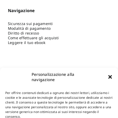
Navigazione
Sicurezza sui pagamenti
Modalità di pagamento
Diritto di recesso
Come effettuare gli acquisti
Leggere il tuo ebook
Personalizzazione alla
navigazione
Per offrire contenuti dedicati a ognuno dei nostri lettori, utilizziamo i
cookie e le avanzate tecnologie di personalizzazione dedicate ai nostri
clienti. Il consenso a queste tecnologie le permetterà di accedere a
una navigazione personalizzata al nostro sito, oppure accedere a una
Shop Gangemi Editore
-
Pagamenti Sicuri e anche Rateali
.
versione generica non ottimizzata ai suoi interessi negando il
consenso.