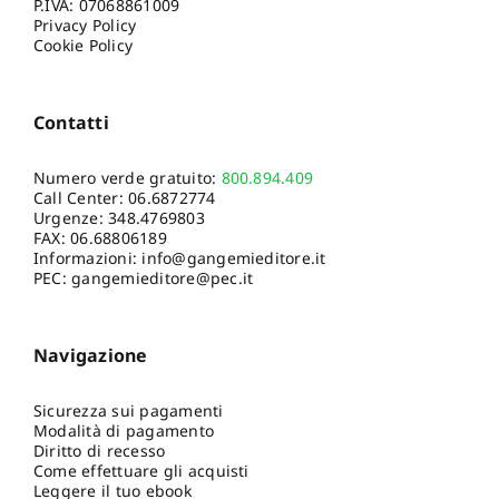
P.IVA: 07068861009
Privacy Policy
Cookie Policy
Contatti
Numero verde gratuito:
800.894.409
Call Center:
06.6872774
Urgenze:
348.4769803
FAX: 06.68806189
Informazioni:
info@gangemieditore.it
PEC: gangemieditore@pec.it
Navigazione
Sicurezza sui pagamenti
Modalità di pagamento
Diritto di recesso
Come effettuare gli acquisti
Leggere il tuo ebook