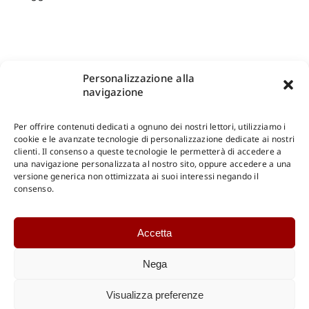
Personalizzazione alla
navigazione
Per offrire contenuti dedicati a ognuno dei nostri lettori, utilizziamo i
cookie e le avanzate tecnologie di personalizzazione dedicate ai nostri
clienti. Il consenso a queste tecnologie le permetterà di accedere a
una navigazione personalizzata al nostro sito, oppure accedere a una
Shop Gangemi Editore
-
Pagamenti Sicuri e anche Rateali
.
versione generica non ottimizzata ai suoi interessi negando il
consenso.
Catalogo Online
Accetta
CONSULTAZIONE
Catalogo Internazionale
Nega
Catalogo Online
DOWNLOAD
Visualizza preferenze
Catalogo Internazionale