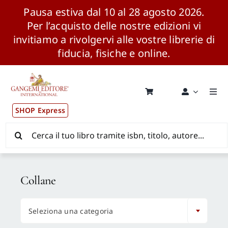
Pausa estiva dal 10 al 28 agosto 2026.
Per l’acquisto delle nostre edizioni vi
invitiamo a rivolgervi alle vostre librerie di
fiducia, fisiche e online.
Salta
al
contenuto
Togg
Navi
SHOP Express
Pubblicazioni
Cerca
per:
News ed Eventi
Collane
Distribuzione Wolrdwide

Seleziona una categoria
CONSIP / MEPA / ANVUR / CINECA