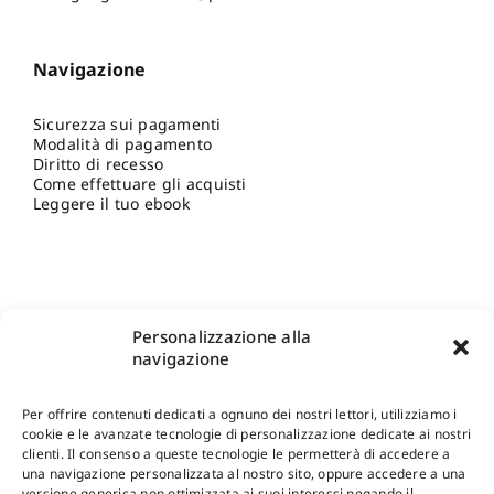
Navigazione
Sicurezza sui pagamenti
Modalità di pagamento
Diritto di recesso
Come effettuare gli acquisti
Leggere il tuo ebook
Personalizzazione alla
navigazione
Per offrire contenuti dedicati a ognuno dei nostri lettori, utilizziamo i
cookie e le avanzate tecnologie di personalizzazione dedicate ai nostri
clienti. Il consenso a queste tecnologie le permetterà di accedere a
una navigazione personalizzata al nostro sito, oppure accedere a una
Shop Gangemi Editore
-
Pagamenti Sicuri e anche Rateali
.
versione generica non ottimizzata ai suoi interessi negando il