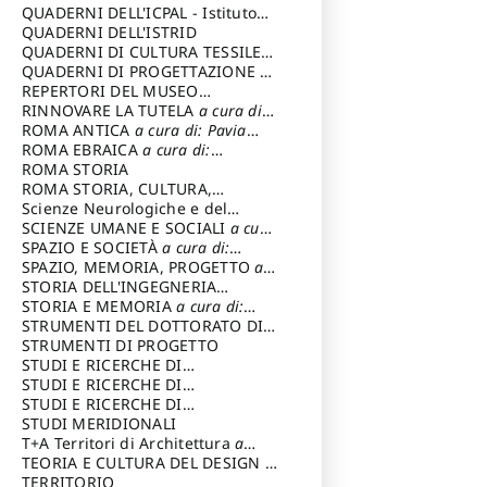
SOSTENIBILE
QUADERNI DELL'ICPAL - Istituto
centrale per il restauro e la
QUADERNI DELL'ISTRID
conservazione del patrimonio
QUADERNI DI CULTURA TESSILE
a
archivistico e librario
cura di: Crispolti Livia
QUADERNI DI PROGETTAZIONE
a
cura di: Giura Longo Tommaso
REPERTORI DEL MUSEO
CENTRALE DEL RISORGIMENTO
RINNOVARE LA TUTELA
a cura di:
a
cura di: Pizzo Marco
Cicalò Enrico
ROMA ANTICA
a cura di: Pavia
Carlo
ROMA EBRAICA
a cura di:
Procaccia Claudio
ROMA STORIA
ROMA STORIA, CULTURA,
IMMAGINE
Scienze Neurologiche e del
a cura di: Fagiolo
Marcello
Comportamento
SCIENZE UMANE E SOCIALI
a cura
di: Iannizzi Salvatore
SPAZIO E SOCIETÀ
a cura di:
Cassetti Roberto
SPAZIO, MEMORIA, PROGETTO
a
cura di: Rossi Massimo
STORIA DELL'INGEGNERIA
STRUTTURALE IN ITALIA
STORIA E MEMORIA
a cura di:
a cura di:
Poretti Sergio
Rossi Lauro
STRUMENTI DEL DOTTORATO DI
RICERCA IN RILIEVO E
STRUMENTI DI PROGETTO
RAPPRESENTAZIONE
STUDI E RICERCHE DI
DELL’ARCHITETTURA E
ARCHEOLOGIA IN SICILIA
STUDI E RICERCHE DI
a cura
DELL’AMBIENTE
di: Pelagatti Paola
ARCHITETTURA del Dipartimento
STUDI E RICERCHE DI
a cura di: Migliari
Riccardo
di Architettura Università degli
ARCHITETTURA del Dipartimento
STUDI MERIDIONALI
Studi G. d' Annunzio
di Architettura Università degli
T+A Territori di Architettura
a
Studi G. d' Annunzio, Chieti-
cura di: Ramazzotti Luigi
TEORIA E CULTURA DEL DESIGN
a
Pescara
cura di: Furlanis Giuseppe
TERRITORIO
a cura di: Fusero Paolo