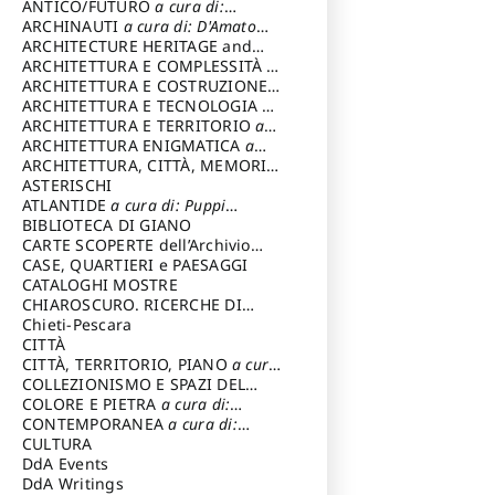
ANTICO/FUTURO
a cura di:
Varagnoli Claudio
ARCHINAUTI
a cura di: D'Amato
Claudio
ARCHITECTURE HERITAGE and
DESIGN
ARCHITETTURA E COMPLESSITÀ
a
cura di: Piva Antonio
ARCHITETTURA E COSTRUZIONE
a
cura di: Poretti Sergio
ARCHITETTURA E TECNOLOGIA
a
cura di: Carrara Gianfranco
ARCHITETTURA E TERRITORIO
a
cura di: Pietrogrande Enrico
ARCHITETTURA ENIGMATICA
a
cura di: Lenci Ruggero
ARCHITETTURA, CITTÀ, MEMORIA
a cura di: Valeriani Enrico
ASTERISCHI
ATLANTIDE
a cura di: Puppi
Lionello
BIBLIOTECA DI GIANO
CARTE SCOPERTE dell’Archivio
Storico Capitolino
CASE, QUARTIERI e PAESAGGI
CATALOGHI MOSTRE
CHIAROSCURO. RICERCHE DI
STORIA E STORIA DELL'ARTE
Chieti-Pescara
a
cura di: Di Carpegna Falconieri
CITTÀ
Tommaso
CITTÀ, TERRITORIO, PIANO
a cura
di: Imbesi Giuseppe
COLLEZIONISMO E SPAZI DEL
COLLEZIONISMO
COLORE E PIETRA
a cura di:
a cura di:
Magnani Lauro
Selvaggi Giuseppe
CONTEMPORANEA
a cura di:
Gubinelli Luna
CULTURA
DdA Events
DdA Writings