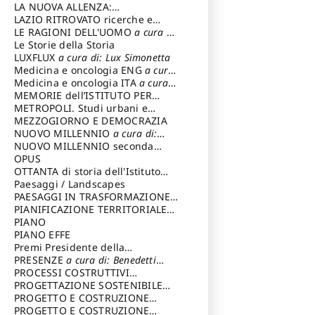
LA NUOVA ALLENZA:
ARCHITETTURA & AMBIENTE
LAZIO RITROVATO ricerche e
restauri
LE RAGIONI DELL'UOMO
a cura di:
Lombardi Satriani Luigi
Le Storie della Storia
LUXFLUX
a cura di: Lux Simonetta
Medicina e oncologia ENG
a cura
di: Lopez Massimo
Medicina e oncologia ITA
a cura
di: Lopez Massimo
MEMORIE dell’ISTITUTO PER
STORIA DEL RISORGIMENTO
METROPOLI. Studi urbani e
regionali
MEZZOGIORNO E DEMOCRAZIA
NUOVO MILLENNIO
a cura di:
Capaldo Pellegrino
NUOVO MILLENNIO seconda
serie
OPUS
a cura di: Mercadante
Francesco
OTTANTA di storia dell'Istituto
storia dell’Istituto
Paesaggi / Landscapes
a cura di:
Cavalieri Patrizia
PAESAGGI IN TRASFORMAZIONE
a
cura di: Corti Enrico A.
PIANIFICAZIONE TERRITORIALE
URBANISTICA ED AMBIENTALE
PIANO
a
cura di: Costa Enrico
PIANO EFFE
Premi Presidente della
Repubblica
PRESENZE
a cura di: Benedetti
Sandro
PROCESSI COSTRUTTIVI
DELL'ARCHITETTURA
PROGETTAZIONE SOSTENIBILE
a cura di:
Ippoliti Alessandro
PARTECIPATA
PROGETTO E COSTRUZIONE
DELL’ARCHITETTURA
PROGETTO E COSTRUZIONE