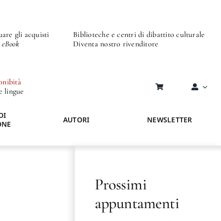
are gli acquisti
Biblioteche e centri di dibattito culturale
o eBook
Diventa nostro rivenditore
onibità
re lingue
DI
AUTORI
NEWSLETTER
ONE
Prossimi
appuntamenti