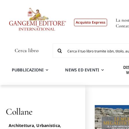
Salta
al
contenuto
La nost
Acquisto Express
Contat
Cerca
Cerca libro
per:
DI
PUBBLICAZIONI
NEWS ED EVENTI
Collane
Architettura, Urbanistica,