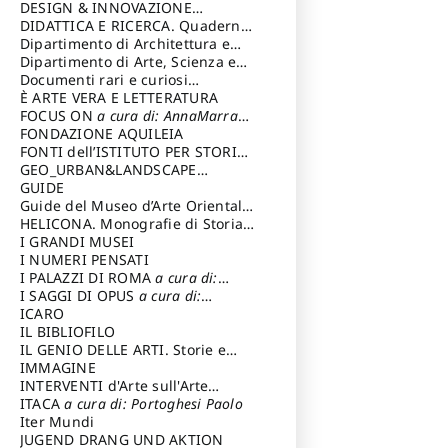
DESIGN & INNOVAZIONE
TECNOLOGICA
DIDATTICA E RICERCA. Quaderni
a cura di: Vallicelli
Andrea
della Scuola
Dipartimento di Architettura e
Analisi della Città Mediterranea
Dipartimento di Arte, Scienza e
Tecnica del Costuire
Documenti rari e curiosi
dall'Archivio Segreto
È ARTE VERA E LETTERATURA
FOCUS ON
a cura di: AnnaMarra
Contemporanea
FONDAZIONE AQUILEIA
FONTI dell’ISTITUTO PER STORIA
DEL RISORGIMENTO
GEO_URBAN&LANDSCAPE
PLANNING (GULP)
GUIDE
a cura di:
Trusiani Elio
Guide del Museo d’Arte Orientale
“Giuseppe Tucci”
HELICONA. Monografie di Storia
dell'Arte
I GRANDI MUSEI
a cura di: Gallo Marco
I NUMERI PENSATI
I PALAZZI DI ROMA
a cura di:
Ippoliti Alessandro
I SAGGI DI OPUS
a cura di:
Scalesse Tommaso
ICARO
IL BIBLIOFILO
IL GENIO DELLE ARTI. Storie e
interpretazione
IMMAGINE
INTERVENTI d'Arte sull'Arte
dedicata alla cultura della
ITACA
a cura di: Portoghesi Paolo
conservazione d’arte
Iter Mundi
a cura di:
Fondazione Paola Droghetti onlus
JUGEND DRANG UND AKTION