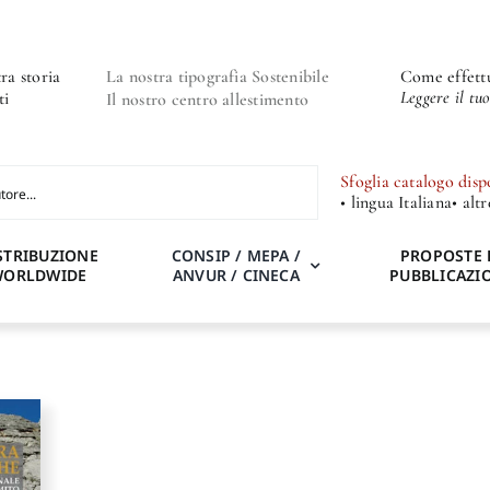
ra storia
La nostra tipografia Sostenibile
Come effettu
Leggere il tu
ti
Il nostro centro allestimento
Sfoglia catalogo disp
• lingua Italiana
• alt
STRIBUZIONE
CONSIP / MEPA /
PROPOSTE 
WORLDWIDE
ANVUR / CINECA
PUBBLICAZI