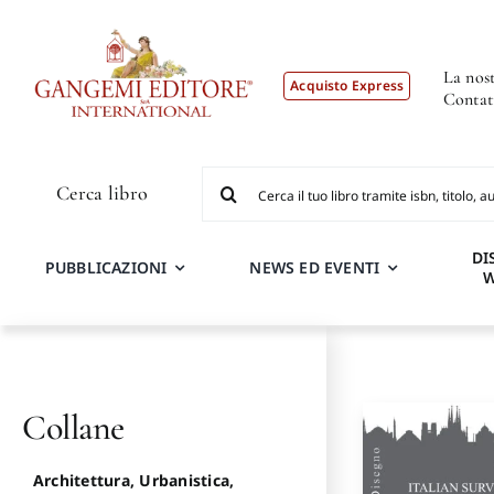
Salta
al
contenuto
La nost
Acquisto Express
Contat
Cerca
Cerca libro
per:
DI
PUBBLICAZIONI
NEWS ED EVENTI
Collane
Architettura, Urbanistica,