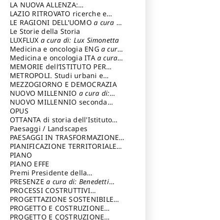
LA NUOVA ALLENZA:
ARCHITETTURA & AMBIENTE
LAZIO RITROVATO ricerche e
restauri
LE RAGIONI DELL'UOMO
a cura di:
Lombardi Satriani Luigi
Le Storie della Storia
LUXFLUX
a cura di: Lux Simonetta
Medicina e oncologia ENG
a cura
di: Lopez Massimo
Medicina e oncologia ITA
a cura
di: Lopez Massimo
MEMORIE dell’ISTITUTO PER
STORIA DEL RISORGIMENTO
METROPOLI. Studi urbani e
regionali
MEZZOGIORNO E DEMOCRAZIA
NUOVO MILLENNIO
a cura di:
Capaldo Pellegrino
NUOVO MILLENNIO seconda
serie
OPUS
a cura di: Mercadante
Francesco
OTTANTA di storia dell'Istituto
storia dell’Istituto
Paesaggi / Landscapes
a cura di:
Cavalieri Patrizia
PAESAGGI IN TRASFORMAZIONE
a
cura di: Corti Enrico A.
PIANIFICAZIONE TERRITORIALE
URBANISTICA ED AMBIENTALE
PIANO
a
cura di: Costa Enrico
PIANO EFFE
Premi Presidente della
Repubblica
PRESENZE
a cura di: Benedetti
Sandro
PROCESSI COSTRUTTIVI
DELL'ARCHITETTURA
PROGETTAZIONE SOSTENIBILE
a cura di:
Ippoliti Alessandro
PARTECIPATA
PROGETTO E COSTRUZIONE
DELL’ARCHITETTURA
PROGETTO E COSTRUZIONE