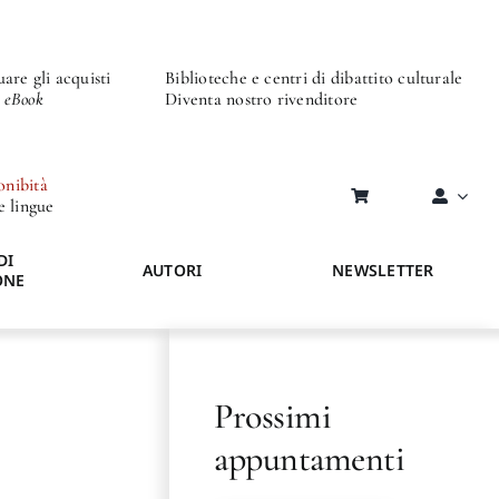
are gli acquisti
Biblioteche e centri di dibattito culturale
o eBook
Diventa nostro rivenditore
onibità
re lingue
DI
AUTORI
NEWSLETTER
ONE
Prossimi
appuntamenti