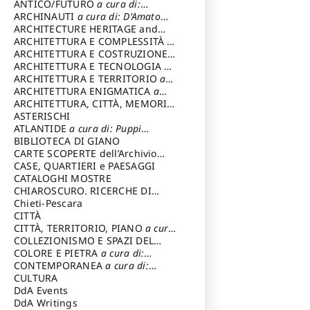
ANTICO/FUTURO
a cura di:
Varagnoli Claudio
ARCHINAUTI
a cura di: D'Amato
Claudio
ARCHITECTURE HERITAGE and
DESIGN
ARCHITETTURA E COMPLESSITÀ
a
cura di: Piva Antonio
ARCHITETTURA E COSTRUZIONE
a
cura di: Poretti Sergio
ARCHITETTURA E TECNOLOGIA
a
cura di: Carrara Gianfranco
ARCHITETTURA E TERRITORIO
a
cura di: Pietrogrande Enrico
ARCHITETTURA ENIGMATICA
a
cura di: Lenci Ruggero
ARCHITETTURA, CITTÀ, MEMORIA
a cura di: Valeriani Enrico
ASTERISCHI
ATLANTIDE
a cura di: Puppi
Lionello
BIBLIOTECA DI GIANO
CARTE SCOPERTE dell’Archivio
Storico Capitolino
CASE, QUARTIERI e PAESAGGI
CATALOGHI MOSTRE
CHIAROSCURO. RICERCHE DI
STORIA E STORIA DELL'ARTE
Chieti-Pescara
a
cura di: Di Carpegna Falconieri
CITTÀ
Tommaso
CITTÀ, TERRITORIO, PIANO
a cura
di: Imbesi Giuseppe
COLLEZIONISMO E SPAZI DEL
COLLEZIONISMO
COLORE E PIETRA
a cura di:
a cura di:
Magnani Lauro
Selvaggi Giuseppe
CONTEMPORANEA
a cura di:
Gubinelli Luna
CULTURA
DdA Events
DdA Writings