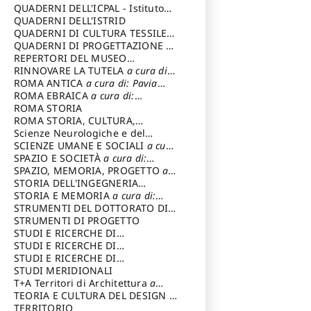
SOSTENIBILE
QUADERNI DELL'ICPAL - Istituto
centrale per il restauro e la
QUADERNI DELL'ISTRID
conservazione del patrimonio
QUADERNI DI CULTURA TESSILE
a
archivistico e librario
cura di: Crispolti Livia
QUADERNI DI PROGETTAZIONE
a
cura di: Giura Longo Tommaso
REPERTORI DEL MUSEO
CENTRALE DEL RISORGIMENTO
RINNOVARE LA TUTELA
a cura di:
a
cura di: Pizzo Marco
Cicalò Enrico
ROMA ANTICA
a cura di: Pavia
Carlo
ROMA EBRAICA
a cura di:
Procaccia Claudio
ROMA STORIA
ROMA STORIA, CULTURA,
IMMAGINE
Scienze Neurologiche e del
a cura di: Fagiolo
Marcello
Comportamento
SCIENZE UMANE E SOCIALI
a cura
di: Iannizzi Salvatore
SPAZIO E SOCIETÀ
a cura di:
Cassetti Roberto
SPAZIO, MEMORIA, PROGETTO
a
cura di: Rossi Massimo
STORIA DELL'INGEGNERIA
STRUTTURALE IN ITALIA
STORIA E MEMORIA
a cura di:
a cura di:
Poretti Sergio
Rossi Lauro
STRUMENTI DEL DOTTORATO DI
RICERCA IN RILIEVO E
STRUMENTI DI PROGETTO
RAPPRESENTAZIONE
STUDI E RICERCHE DI
DELL’ARCHITETTURA E
ARCHEOLOGIA IN SICILIA
STUDI E RICERCHE DI
a cura
DELL’AMBIENTE
di: Pelagatti Paola
ARCHITETTURA del Dipartimento
STUDI E RICERCHE DI
a cura di: Migliari
Riccardo
di Architettura Università degli
ARCHITETTURA del Dipartimento
STUDI MERIDIONALI
Studi G. d' Annunzio
di Architettura Università degli
T+A Territori di Architettura
a
Studi G. d' Annunzio, Chieti-
cura di: Ramazzotti Luigi
TEORIA E CULTURA DEL DESIGN
a
Pescara
cura di: Furlanis Giuseppe
TERRITORIO
a cura di: Fusero Paolo