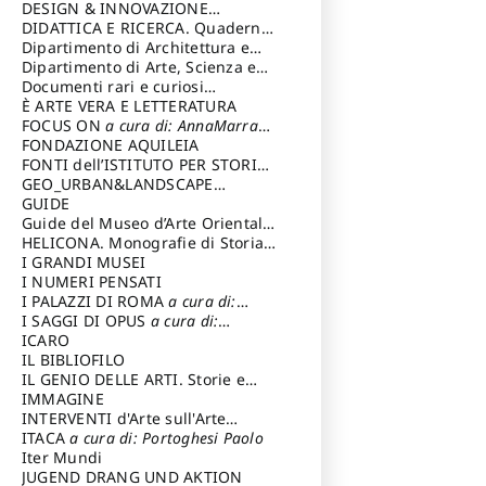
DESIGN & INNOVAZIONE
TECNOLOGICA
DIDATTICA E RICERCA. Quaderni
a cura di: Vallicelli
Andrea
della Scuola
Dipartimento di Architettura e
Analisi della Città Mediterranea
Dipartimento di Arte, Scienza e
Tecnica del Costuire
Documenti rari e curiosi
dall'Archivio Segreto
È ARTE VERA E LETTERATURA
FOCUS ON
a cura di: AnnaMarra
Contemporanea
FONDAZIONE AQUILEIA
FONTI dell’ISTITUTO PER STORIA
DEL RISORGIMENTO
GEO_URBAN&LANDSCAPE
PLANNING (GULP)
GUIDE
a cura di:
Trusiani Elio
Guide del Museo d’Arte Orientale
“Giuseppe Tucci”
HELICONA. Monografie di Storia
dell'Arte
I GRANDI MUSEI
a cura di: Gallo Marco
I NUMERI PENSATI
I PALAZZI DI ROMA
a cura di:
Ippoliti Alessandro
I SAGGI DI OPUS
a cura di:
Scalesse Tommaso
ICARO
IL BIBLIOFILO
IL GENIO DELLE ARTI. Storie e
interpretazione
IMMAGINE
INTERVENTI d'Arte sull'Arte
dedicata alla cultura della
ITACA
a cura di: Portoghesi Paolo
conservazione d’arte
Iter Mundi
a cura di:
Fondazione Paola Droghetti onlus
JUGEND DRANG UND AKTION