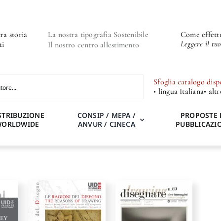
ra storia
La nostra tipografia Sostenibile
Come effettu
Leggere il tu
ti
Il nostro centro allestimento
Sfoglia catalogo disp
• lingua Italiana
• alt
STRIBUZIONE
CONSIP / MEPA /
PROPOSTE 
WORLDWIDE
ANVUR / CINECA
PUBBLICAZI