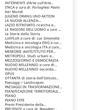
INTERVENTI d'Arte sull'Arte
dedicata alla cultura della
ITACA
a cura di: Portoghesi Paolo
conservazione d’arte
Iter Mundi
a cura di:
Fondazione Paola Droghetti onlus
JUGEND DRANG UND AKTION
LA NUOVA ALLENZA:
ARCHITETTURA & AMBIENTE
LAZIO RITROVATO ricerche e
restauri
LE RAGIONI DELL'UOMO
a cura di:
Lombardi Satriani Luigi
Le Storie della Storia
LUXFLUX
a cura di: Lux Simonetta
Medicina e oncologia ENG
a cura
di: Lopez Massimo
Medicina e oncologia ITA
a cura
di: Lopez Massimo
MEMORIE dell’ISTITUTO PER
STORIA DEL RISORGIMENTO
METROPOLI. Studi urbani e
regionali
MEZZOGIORNO E DEMOCRAZIA
NUOVO MILLENNIO
a cura di:
Capaldo Pellegrino
NUOVO MILLENNIO seconda
serie
OPUS
a cura di: Mercadante
Francesco
OTTANTA di storia dell'Istituto
storia dell’Istituto
Paesaggi / Landscapes
a cura di:
Cavalieri Patrizia
PAESAGGI IN TRASFORMAZIONE
a
cura di: Corti Enrico A.
PIANIFICAZIONE TERRITORIALE
URBANISTICA ED AMBIENTALE
PIANO
a
cura di: Costa Enrico
PIANO EFFE
Premi Presidente della
Repubblica
PRESENZE
a cura di: Benedetti