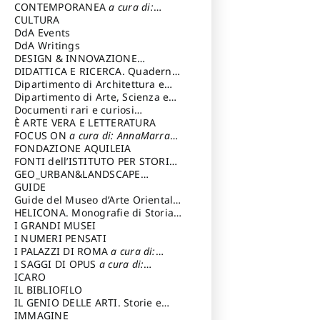
Magnani Lauro
Selvaggi Giuseppe
CONTEMPORANEA
a cura di:
Gubinelli Luna
CULTURA
DdA Events
DdA Writings
DESIGN & INNOVAZIONE
TECNOLOGICA
DIDATTICA E RICERCA. Quaderni
a cura di: Vallicelli
Andrea
della Scuola
Dipartimento di Architettura e
Analisi della Città Mediterranea
Dipartimento di Arte, Scienza e
Tecnica del Costuire
Documenti rari e curiosi
dall'Archivio Segreto
È ARTE VERA E LETTERATURA
FOCUS ON
a cura di: AnnaMarra
Contemporanea
FONDAZIONE AQUILEIA
FONTI dell’ISTITUTO PER STORIA
DEL RISORGIMENTO
GEO_URBAN&LANDSCAPE
PLANNING (GULP)
GUIDE
a cura di:
Trusiani Elio
Guide del Museo d’Arte Orientale
“Giuseppe Tucci”
HELICONA. Monografie di Storia
dell'Arte
I GRANDI MUSEI
a cura di: Gallo Marco
I NUMERI PENSATI
I PALAZZI DI ROMA
a cura di:
Ippoliti Alessandro
I SAGGI DI OPUS
a cura di:
Scalesse Tommaso
ICARO
IL BIBLIOFILO
IL GENIO DELLE ARTI. Storie e
interpretazione
IMMAGINE