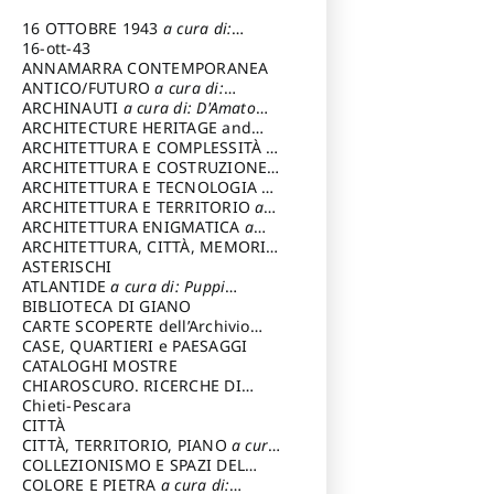
16 OTTOBRE 1943
a cura di:
Pezzetti Marcello
16-ott-43
ANNAMARRA CONTEMPORANEA
ANTICO/FUTURO
a cura di:
Varagnoli Claudio
ARCHINAUTI
a cura di: D'Amato
Claudio
ARCHITECTURE HERITAGE and
DESIGN
ARCHITETTURA E COMPLESSITÀ
a
cura di: Piva Antonio
ARCHITETTURA E COSTRUZIONE
a
cura di: Poretti Sergio
ARCHITETTURA E TECNOLOGIA
a
cura di: Carrara Gianfranco
ARCHITETTURA E TERRITORIO
a
cura di: Pietrogrande Enrico
ARCHITETTURA ENIGMATICA
a
cura di: Lenci Ruggero
ARCHITETTURA, CITTÀ, MEMORIA
a cura di: Valeriani Enrico
ASTERISCHI
ATLANTIDE
a cura di: Puppi
Lionello
BIBLIOTECA DI GIANO
CARTE SCOPERTE dell’Archivio
Storico Capitolino
CASE, QUARTIERI e PAESAGGI
CATALOGHI MOSTRE
CHIAROSCURO. RICERCHE DI
STORIA E STORIA DELL'ARTE
Chieti-Pescara
a
cura di: Di Carpegna Falconieri
CITTÀ
Tommaso
CITTÀ, TERRITORIO, PIANO
a cura
di: Imbesi Giuseppe
COLLEZIONISMO E SPAZI DEL
COLLEZIONISMO
COLORE E PIETRA
a cura di:
a cura di: