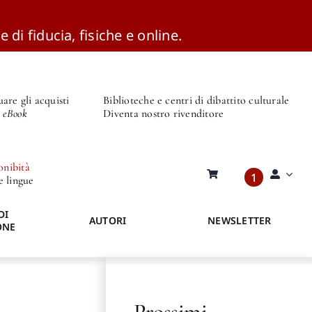
e di fiducia, fisiche e online.
are gli acquisti
Biblioteche e centri di dibattito culturale
o eBook
Diventa nostro rivenditore
onibità
1
re lingue
DI
AUTORI
NEWSLETTER
ONE
Prossimi