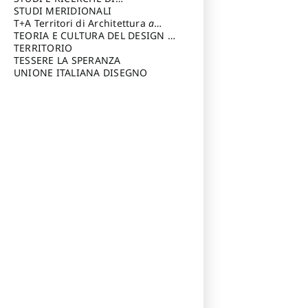
Riccardo
di Architettura Università degli
ARCHITETTURA del Dipartimento
STUDI MERIDIONALI
Studi G. d' Annunzio
di Architettura Università degli
T+A Territori di Architettura
a
Studi G. d' Annunzio, Chieti-
cura di: Ramazzotti Luigi
TEORIA E CULTURA DEL DESIGN
a
Pescara
cura di: Furlanis Giuseppe
TERRITORIO
a cura di: Fusero Paolo
TESSERE LA SPERANZA
UNIONE ITALIANA DISEGNO