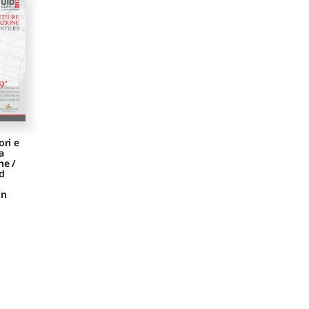
ori e
a
ne /
nd
on