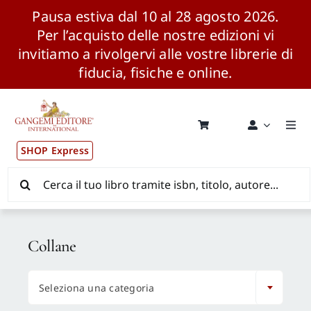
Pausa estiva dal 10 al 28 agosto 2026.
Per l’acquisto delle nostre edizioni vi
invitiamo a rivolgervi alle vostre librerie di
fiducia, fisiche e online.
Salta
al
contenuto
Togg
Navi
SHOP Express
Pubblicazioni
Cerca
per:
News ed Eventi
Collane
Distribuzione Wolrdwide

Seleziona una categoria
CONSIP / MEPA / ANVUR / CINECA