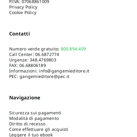
P.IVA: 07068861009
Privacy Policy
Cookie Policy
Contatti
Numero verde gratuito:
800.894.409
Call Center:
06.6872774
Urgenze:
348.4769803
FAX: 06.68806189
Informazioni:
info@gangemieditore.it
PEC: gangemieditore@pec.it
Navigazione
Sicurezza sui pagamenti
Modalità di pagamento
Diritto di recesso
Come effettuare gli acquisti
Leggere il tuo ebook