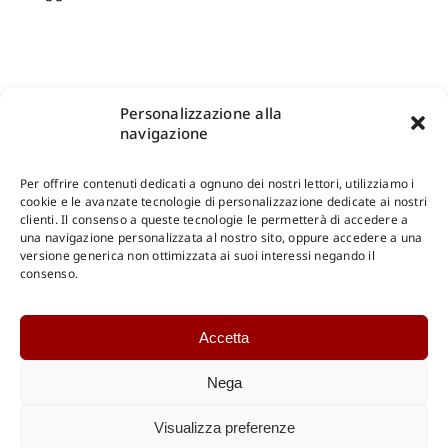
Personalizzazione alla
navigazione
Per offrire contenuti dedicati a ognuno dei nostri lettori, utilizziamo i
cookie e le avanzate tecnologie di personalizzazione dedicate ai nostri
clienti. Il consenso a queste tecnologie le permetterà di accedere a
una navigazione personalizzata al nostro sito, oppure accedere a una
Shop Gangemi Editore
-
Pagamenti Sicuri e anche Rateali
.
versione generica non ottimizzata ai suoi interessi negando il
consenso.
Catalogo Online
Accetta
CONSULTAZIONE
Catalogo Internazionale
Nega
Catalogo Online
DOWNLOAD
Visualizza preferenze
Catalogo Internazionale