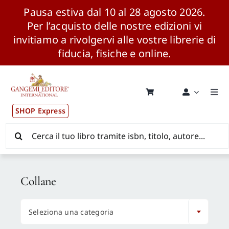
Pausa estiva dal 10 al 28 agosto 2026.
Per l’acquisto delle nostre edizioni vi
invitiamo a rivolgervi alle vostre librerie di
fiducia, fisiche e online.
Salta
al
contenuto
Togg
Navi
SHOP Express
Pubblicazioni
Cerca
per:
News ed Eventi
Collane
Distribuzione Wolrdwide

Seleziona una categoria
CONSIP / MEPA / ANVUR / CINECA