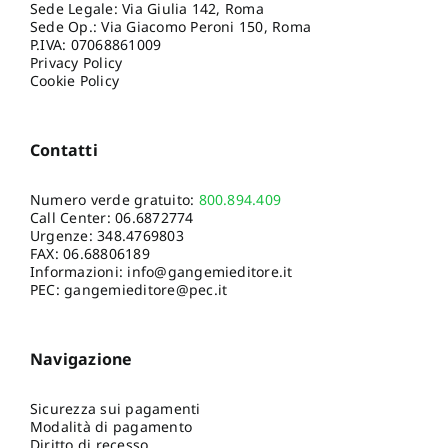
Sede Legale: Via Giulia 142, Roma
Sede Op.: Via Giacomo Peroni 150, Roma
P.IVA: 07068861009
Privacy Policy
Cookie Policy
Contatti
Numero verde gratuito:
800.894.409
Call Center:
06.6872774
Urgenze:
348.4769803
FAX: 06.68806189
Informazioni:
info@gangemieditore.it
PEC: gangemieditore@pec.it
Navigazione
Sicurezza sui pagamenti
Modalità di pagamento
Diritto di recesso