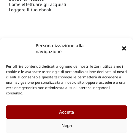
Come effettuare gli acquisti
Leggere il tuo ebook
Personalizzazione alla
navigazione
Per offrire contenuti dedicati a ognuno dei nostri lettori, utilizziamo i
cookie e le avanzate tecnologie di personalizzazione dedicate ai nostri
clienti. Il consenso a queste tecnologie le permetterà di accedere a
una navigazione personalizzata al nostro sito, oppure accedere a una
Shop Gangemi Editore
-
Pagamenti Sicuri e anche Rateali
.
versione generica non ottimizzata ai suoi interessi negando il
consenso.
Catalogo Online
Accetta
CONSULTAZIONE
Catalogo Internazionale
Nega