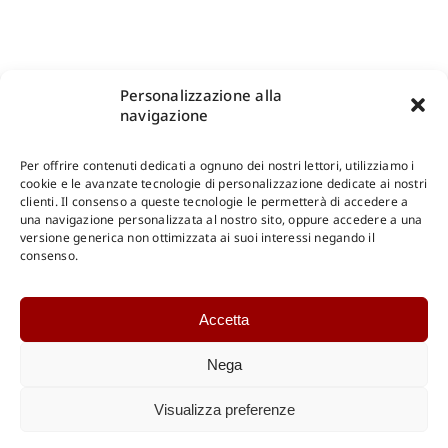
Personalizzazione alla
navigazione
Per offrire contenuti dedicati a ognuno dei nostri lettori, utilizziamo i
cookie e le avanzate tecnologie di personalizzazione dedicate ai nostri
clienti. Il consenso a queste tecnologie le permetterà di accedere a
una navigazione personalizzata al nostro sito, oppure accedere a una
Shop Gangemi Editore
-
Pagamenti Sicuri e anche Rateali
.
versione generica non ottimizzata ai suoi interessi negando il
consenso.
Catalogo Online
Accetta
CONSULTAZIONE
Catalogo Internazionale
Nega
Catalogo Online
DOWNLOAD
Visualizza preferenze
Catalogo Internazionale