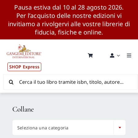
Pausa estiva dal 10 al 28 agosto 2026.
Per l’acquisto delle nostre edizioni vi
invitiamo a rivolgervi alle vostre librerie di
fiducia, fisiche e online.
Salta
al
contenuto
Togg
Navi
SHOP Express
Pubblicazioni
Cerca
per:
News ed Eventi
Collane
Distribuzione Wolrdwide

Seleziona una categoria
CONSIP / MEPA / ANVUR / CINECA