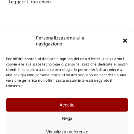
Leggere il tuo ebook
Personalizzazione alla
navigazione
Per offrire contenuti dedicati a ognuno dei nostri lettori, utilizziamo i
cookie e le avanzate tecnologie di personalizzazione dedicate ai nostri
clienti. Il consenso a queste tecnologie le permetterà di accedere a
una navigazione personalizzata al nostro sito, oppure accedere a una
Shop Gangemi Editore
-
Pagamenti Sicuri e anche Rateali
.
versione generica non ottimizzata ai suoi interessi negando il
consenso.
Catalogo Online
Accetta
CONSULTAZIONE
Catalogo Internazionale
Nega
Catalogo Online
DOWNLOAD
Visualizza preferenze
Catalogo Internazionale