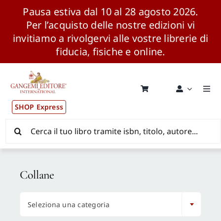
Pausa estiva dal 10 al 28 agosto 2026.
Per l’acquisto delle nostre edizioni vi
invitiamo a rivolgervi alle vostre librerie di
fiducia, fisiche e online.
Salta
al
contenuto
Togg
Navi
SHOP Express
Pubblicazioni
Cerca
per:
News ed Eventi
Collane
Distribuzione Wolrdwide

Seleziona una categoria
CONSIP / MEPA / ANVUR / CINECA