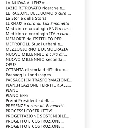
LA NUOVA ALLENZA:
ARCHITETTURA & AMBIENTE
LAZIO RITROVATO ricerche e
restauri
LE RAGIONI DELL'UOMO
a cura di:
Lombardi Satriani Luigi
Le Storie della Storia
LUXFLUX
a cura di: Lux Simonetta
Medicina e oncologia ENG
a cura
di: Lopez Massimo
Medicina e oncologia ITA
a cura
di: Lopez Massimo
MEMORIE dell’ISTITUTO PER
STORIA DEL RISORGIMENTO
METROPOLI. Studi urbani e
regionali
MEZZOGIORNO E DEMOCRAZIA
NUOVO MILLENNIO
a cura di:
Capaldo Pellegrino
NUOVO MILLENNIO seconda
serie
OPUS
a cura di: Mercadante
Francesco
OTTANTA di storia dell'Istituto
storia dell’Istituto
Paesaggi / Landscapes
a cura di:
Cavalieri Patrizia
PAESAGGI IN TRASFORMAZIONE
a
cura di: Corti Enrico A.
PIANIFICAZIONE TERRITORIALE
URBANISTICA ED AMBIENTALE
PIANO
a
cura di: Costa Enrico
PIANO EFFE
Premi Presidente della
Repubblica
PRESENZE
a cura di: Benedetti
Sandro
PROCESSI COSTRUTTIVI
DELL'ARCHITETTURA
PROGETTAZIONE SOSTENIBILE
a cura di:
Ippoliti Alessandro
PARTECIPATA
PROGETTO E COSTRUZIONE
DELL’ARCHITETTURA
PROGETTO E COSTRUZIONE