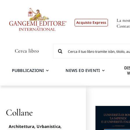
Salta
al
contenuto
La nost
Acquisto Express
Contat
Cerca
Cerca libro
per:
DI
PUBBLICAZIONI
NEWS ED EVENTI
Collane
Architettura, Urbanistica,