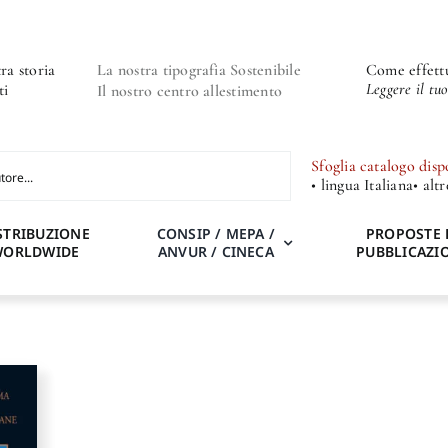
ra storia
La nostra tipografia Sostenibile
Come effettu
Leggere il tu
ti
Il nostro centro allestimento
Sfoglia catalogo disp
• lingua Italiana
• alt
STRIBUZIONE
CONSIP / MEPA /
PROPOSTE 
WORLDWIDE
ANVUR / CINECA
PUBBLICAZI