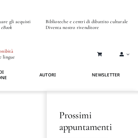
are gli acquisti
Biblioteche e centri di dibattito culturale
o eBook
Diventa nostro rivenditore
onibità
re lingue
DI
AUTORI
NEWSLETTER
ONE
Prossimi
appuntamenti