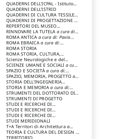
SOSTENIBILE
QUADERNI DELL'ICPAL - Istituto
centrale per il restauro e la
QUADERNI DELL'ISTRID
conservazione del patrimonio
QUADERNI DI CULTURA TESSILE
a
archivistico e librario
cura di: Crispolti Livia
QUADERNI DI PROGETTAZIONE
a
cura di: Giura Longo Tommaso
REPERTORI DEL MUSEO
CENTRALE DEL RISORGIMENTO
RINNOVARE LA TUTELA
a cura di:
a
cura di: Pizzo Marco
Cicalò Enrico
ROMA ANTICA
a cura di: Pavia
Carlo
ROMA EBRAICA
a cura di:
Procaccia Claudio
ROMA STORIA
ROMA STORIA, CULTURA,
IMMAGINE
Scienze Neurologiche e del
a cura di: Fagiolo
Marcello
Comportamento
SCIENZE UMANE E SOCIALI
a cura
di: Iannizzi Salvatore
SPAZIO E SOCIETÀ
a cura di:
Cassetti Roberto
SPAZIO, MEMORIA, PROGETTO
a
cura di: Rossi Massimo
STORIA DELL'INGEGNERIA
STRUTTURALE IN ITALIA
STORIA E MEMORIA
a cura di:
a cura di:
Poretti Sergio
Rossi Lauro
STRUMENTI DEL DOTTORATO DI
RICERCA IN RILIEVO E
STRUMENTI DI PROGETTO
RAPPRESENTAZIONE
STUDI E RICERCHE DI
DELL’ARCHITETTURA E
ARCHEOLOGIA IN SICILIA
STUDI E RICERCHE DI
a cura
DELL’AMBIENTE
di: Pelagatti Paola
ARCHITETTURA del Dipartimento
STUDI E RICERCHE DI
a cura di: Migliari
Riccardo
di Architettura Università degli
ARCHITETTURA del Dipartimento
STUDI MERIDIONALI
Studi G. d' Annunzio
di Architettura Università degli
T+A Territori di Architettura
a
Studi G. d' Annunzio, Chieti-
cura di: Ramazzotti Luigi
TEORIA E CULTURA DEL DESIGN
a
Pescara
cura di: Furlanis Giuseppe
TERRITORIO
a cura di: Fusero Paolo