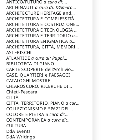
ANTICO/FUTURO
a cura di:
Varagnoli Claudio
ARCHINAUTI
a cura di: D'Amato
Claudio
ARCHITECTURE HERITAGE and
DESIGN
ARCHITETTURA E COMPLESSITÀ
a
cura di: Piva Antonio
ARCHITETTURA E COSTRUZIONE
a
cura di: Poretti Sergio
ARCHITETTURA E TECNOLOGIA
a
cura di: Carrara Gianfranco
ARCHITETTURA E TERRITORIO
a
cura di: Pietrogrande Enrico
ARCHITETTURA ENIGMATICA
a
cura di: Lenci Ruggero
ARCHITETTURA, CITTÀ, MEMORIA
a cura di: Valeriani Enrico
ASTERISCHI
ATLANTIDE
a cura di: Puppi
Lionello
BIBLIOTECA DI GIANO
CARTE SCOPERTE dell’Archivio
Storico Capitolino
CASE, QUARTIERI e PAESAGGI
CATALOGHI MOSTRE
CHIAROSCURO. RICERCHE DI
STORIA E STORIA DELL'ARTE
Chieti-Pescara
a
cura di: Di Carpegna Falconieri
CITTÀ
Tommaso
CITTÀ, TERRITORIO, PIANO
a cura
di: Imbesi Giuseppe
COLLEZIONISMO E SPAZI DEL
COLLEZIONISMO
COLORE E PIETRA
a cura di:
a cura di:
Magnani Lauro
Selvaggi Giuseppe
CONTEMPORANEA
a cura di:
Gubinelli Luna
CULTURA
DdA Events
DdA Writings