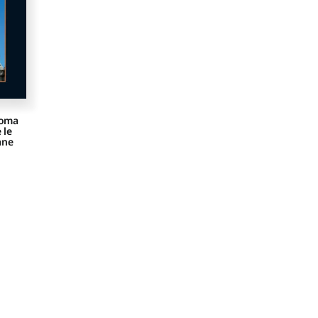
Roma
 le
ane