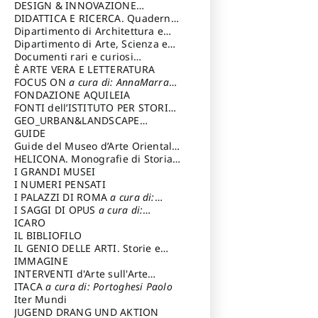
DESIGN & INNOVAZIONE
TECNOLOGICA
DIDATTICA E RICERCA. Quaderni
a cura di: Vallicelli
Andrea
della Scuola
Dipartimento di Architettura e
Analisi della Città Mediterranea
Dipartimento di Arte, Scienza e
Tecnica del Costuire
Documenti rari e curiosi
dall'Archivio Segreto
È ARTE VERA E LETTERATURA
FOCUS ON
a cura di: AnnaMarra
Contemporanea
FONDAZIONE AQUILEIA
FONTI dell’ISTITUTO PER STORIA
DEL RISORGIMENTO
GEO_URBAN&LANDSCAPE
PLANNING (GULP)
GUIDE
a cura di:
Trusiani Elio
Guide del Museo d’Arte Orientale
“Giuseppe Tucci”
HELICONA. Monografie di Storia
dell'Arte
I GRANDI MUSEI
a cura di: Gallo Marco
I NUMERI PENSATI
I PALAZZI DI ROMA
a cura di:
Ippoliti Alessandro
I SAGGI DI OPUS
a cura di:
Scalesse Tommaso
ICARO
IL BIBLIOFILO
IL GENIO DELLE ARTI. Storie e
interpretazione
IMMAGINE
INTERVENTI d'Arte sull'Arte
dedicata alla cultura della
ITACA
a cura di: Portoghesi Paolo
conservazione d’arte
Iter Mundi
a cura di:
Fondazione Paola Droghetti onlus
JUGEND DRANG UND AKTION