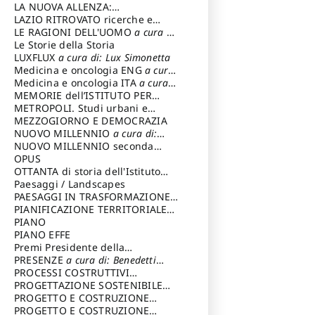
LA NUOVA ALLENZA:
ARCHITETTURA & AMBIENTE
LAZIO RITROVATO ricerche e
restauri
LE RAGIONI DELL'UOMO
a cura di:
Lombardi Satriani Luigi
Le Storie della Storia
LUXFLUX
a cura di: Lux Simonetta
Medicina e oncologia ENG
a cura
di: Lopez Massimo
Medicina e oncologia ITA
a cura
di: Lopez Massimo
MEMORIE dell’ISTITUTO PER
STORIA DEL RISORGIMENTO
METROPOLI. Studi urbani e
regionali
MEZZOGIORNO E DEMOCRAZIA
NUOVO MILLENNIO
a cura di:
Capaldo Pellegrino
NUOVO MILLENNIO seconda
serie
OPUS
a cura di: Mercadante
Francesco
OTTANTA di storia dell'Istituto
storia dell’Istituto
Paesaggi / Landscapes
a cura di:
Cavalieri Patrizia
PAESAGGI IN TRASFORMAZIONE
a
cura di: Corti Enrico A.
PIANIFICAZIONE TERRITORIALE
URBANISTICA ED AMBIENTALE
PIANO
a
cura di: Costa Enrico
PIANO EFFE
Premi Presidente della
Repubblica
PRESENZE
a cura di: Benedetti
Sandro
PROCESSI COSTRUTTIVI
DELL'ARCHITETTURA
PROGETTAZIONE SOSTENIBILE
a cura di:
Ippoliti Alessandro
PARTECIPATA
PROGETTO E COSTRUZIONE
DELL’ARCHITETTURA
PROGETTO E COSTRUZIONE