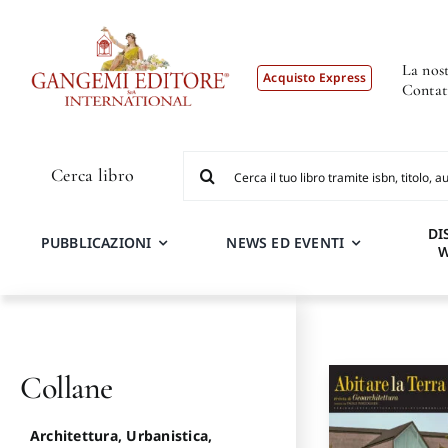
Salta
al
contenuto
La nost
Acquisto Express
Contat
Cerca
Cerca libro
per:
DI
PUBBLICAZIONI
NEWS ED EVENTI
Collane
Architettura, Urbanistica,