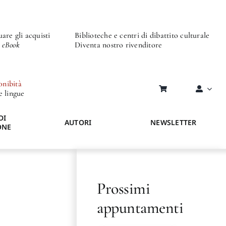
are gli acquisti
Biblioteche e centri di dibattito culturale
o eBook
Diventa nostro rivenditore
onibità
re lingue
DI
AUTORI
NEWSLETTER
ONE
Prossimi
appuntamenti