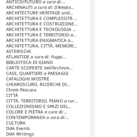
ANTICO/FUTURO
a cura di:
Varagnoli Claudio
ARCHINAUTI
a cura di: D'Amato
Claudio
ARCHITECTURE HERITAGE and
DESIGN
ARCHITETTURA E COMPLESSITÀ
a
cura di: Piva Antonio
ARCHITETTURA E COSTRUZIONE
a
cura di: Poretti Sergio
ARCHITETTURA E TECNOLOGIA
a
cura di: Carrara Gianfranco
ARCHITETTURA E TERRITORIO
a
cura di: Pietrogrande Enrico
ARCHITETTURA ENIGMATICA
a
cura di: Lenci Ruggero
ARCHITETTURA, CITTÀ, MEMORIA
a cura di: Valeriani Enrico
ASTERISCHI
ATLANTIDE
a cura di: Puppi
Lionello
BIBLIOTECA DI GIANO
CARTE SCOPERTE dell’Archivio
Storico Capitolino
CASE, QUARTIERI e PAESAGGI
CATALOGHI MOSTRE
CHIAROSCURO. RICERCHE DI
STORIA E STORIA DELL'ARTE
Chieti-Pescara
a
cura di: Di Carpegna Falconieri
CITTÀ
Tommaso
CITTÀ, TERRITORIO, PIANO
a cura
di: Imbesi Giuseppe
COLLEZIONISMO E SPAZI DEL
COLLEZIONISMO
COLORE E PIETRA
a cura di:
a cura di:
Magnani Lauro
Selvaggi Giuseppe
CONTEMPORANEA
a cura di:
Gubinelli Luna
CULTURA
DdA Events
DdA Writings