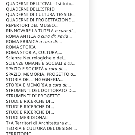
SOSTENIBILE
QUADERNI DELL'ICPAL - Istituto
centrale per il restauro e la
QUADERNI DELL'ISTRID
conservazione del patrimonio
QUADERNI DI CULTURA TESSILE
a
archivistico e librario
cura di: Crispolti Livia
QUADERNI DI PROGETTAZIONE
a
cura di: Giura Longo Tommaso
REPERTORI DEL MUSEO
CENTRALE DEL RISORGIMENTO
RINNOVARE LA TUTELA
a cura di:
a
cura di: Pizzo Marco
Cicalò Enrico
ROMA ANTICA
a cura di: Pavia
Carlo
ROMA EBRAICA
a cura di:
Procaccia Claudio
ROMA STORIA
ROMA STORIA, CULTURA,
IMMAGINE
Scienze Neurologiche e del
a cura di: Fagiolo
Marcello
Comportamento
SCIENZE UMANE E SOCIALI
a cura
di: Iannizzi Salvatore
SPAZIO E SOCIETÀ
a cura di:
Cassetti Roberto
SPAZIO, MEMORIA, PROGETTO
a
cura di: Rossi Massimo
STORIA DELL'INGEGNERIA
STRUTTURALE IN ITALIA
STORIA E MEMORIA
a cura di:
a cura di:
Poretti Sergio
Rossi Lauro
STRUMENTI DEL DOTTORATO DI
RICERCA IN RILIEVO E
STRUMENTI DI PROGETTO
RAPPRESENTAZIONE
STUDI E RICERCHE DI
DELL’ARCHITETTURA E
ARCHEOLOGIA IN SICILIA
STUDI E RICERCHE DI
a cura
DELL’AMBIENTE
di: Pelagatti Paola
ARCHITETTURA del Dipartimento
STUDI E RICERCHE DI
a cura di: Migliari
Riccardo
di Architettura Università degli
ARCHITETTURA del Dipartimento
STUDI MERIDIONALI
Studi G. d' Annunzio
di Architettura Università degli
T+A Territori di Architettura
a
Studi G. d' Annunzio, Chieti-
cura di: Ramazzotti Luigi
TEORIA E CULTURA DEL DESIGN
a
Pescara
cura di: Furlanis Giuseppe
TERRITORIO
a cura di: Fusero Paolo