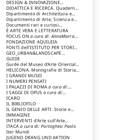
DESIGN & INNOVAZIONE
TECNOLOGICA
DIDATTICA E RICERCA. Quaderni
a cura di: Vallicelli
Andrea
della Scuola
Dipartimento di Architettura e
Analisi della Città Mediterranea
Dipartimento di Arte, Scienza e
Tecnica del Costuire
Documenti rari e curiosi
dall'Archivio Segreto
È ARTE VERA E LETTERATURA
FOCUS ON
a cura di: AnnaMarra
Contemporanea
FONDAZIONE AQUILEIA
FONTI dell’ISTITUTO PER STORIA
DEL RISORGIMENTO
GEO_URBAN&LANDSCAPE
PLANNING (GULP)
GUIDE
a cura di:
Trusiani Elio
Guide del Museo d’Arte Orientale
“Giuseppe Tucci”
HELICONA. Monografie di Storia
dell'Arte
I GRANDI MUSEI
a cura di: Gallo Marco
I NUMERI PENSATI
I PALAZZI DI ROMA
a cura di:
Ippoliti Alessandro
I SAGGI DI OPUS
a cura di:
Scalesse Tommaso
ICARO
IL BIBLIOFILO
IL GENIO DELLE ARTI. Storie e
interpretazione
IMMAGINE
INTERVENTI d'Arte sull'Arte
dedicata alla cultura della
ITACA
a cura di: Portoghesi Paolo
conservazione d’arte
Iter Mundi
a cura di:
Fondazione Paola Droghetti onlus
JUGEND DRANG UND AKTION