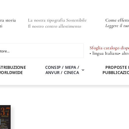
ra storia
La nostra tipografia Sostenibile
Come effettu
Leggere il tu
ti
Il nostro centro allestimento
Sfoglia catalogo disp
• lingua Italiana
• alt
STRIBUZIONE
CONSIP / MEPA /
PROPOSTE 
WORLDWIDE
ANVUR / CINECA
PUBBLICAZI