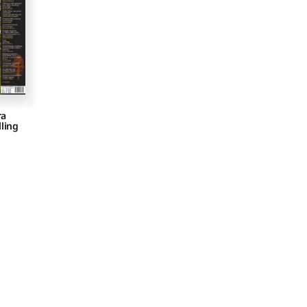
ra
ling