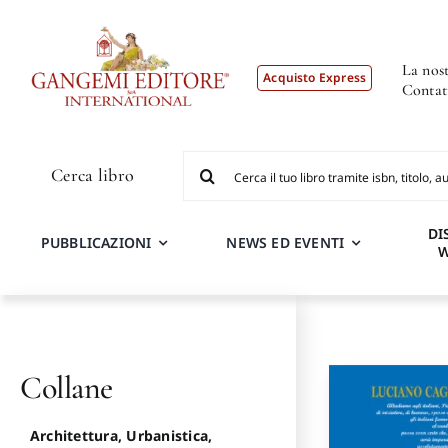
Salta
al
contenuto
La nost
Acquisto Express
Contat
Cerca
Cerca libro
per:
DI
PUBBLICAZIONI
NEWS ED EVENTI
Collane
Architettura, Urbanistica,