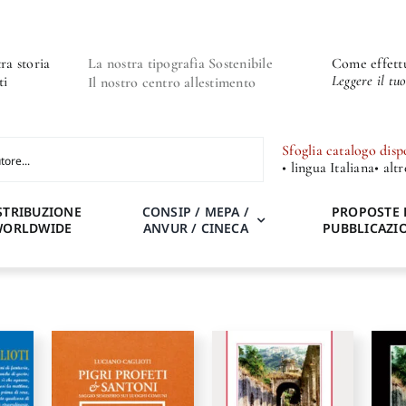
ra storia
La nostra tipografia Sostenibile
Come effettu
Leggere il tu
ti
Il nostro centro allestimento
Sfoglia catalogo disp
• lingua Italiana
• alt
STRIBUZIONE
CONSIP / MEPA /
PROPOSTE 
WORLDWIDE
ANVUR / CINECA
PUBBLICAZI