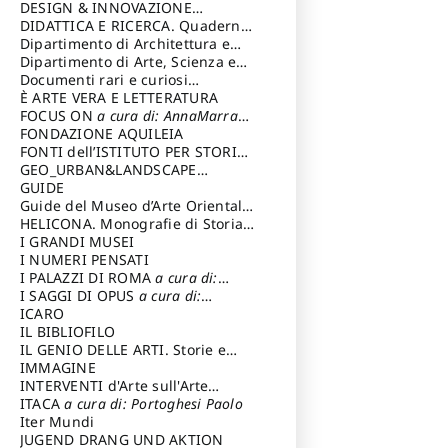
DESIGN & INNOVAZIONE
TECNOLOGICA
DIDATTICA E RICERCA. Quaderni
a cura di: Vallicelli
Andrea
della Scuola
Dipartimento di Architettura e
Analisi della Città Mediterranea
Dipartimento di Arte, Scienza e
Tecnica del Costuire
Documenti rari e curiosi
dall'Archivio Segreto
È ARTE VERA E LETTERATURA
FOCUS ON
a cura di: AnnaMarra
Contemporanea
FONDAZIONE AQUILEIA
FONTI dell’ISTITUTO PER STORIA
DEL RISORGIMENTO
GEO_URBAN&LANDSCAPE
PLANNING (GULP)
GUIDE
a cura di:
Trusiani Elio
Guide del Museo d’Arte Orientale
“Giuseppe Tucci”
HELICONA. Monografie di Storia
dell'Arte
I GRANDI MUSEI
a cura di: Gallo Marco
I NUMERI PENSATI
I PALAZZI DI ROMA
a cura di:
Ippoliti Alessandro
I SAGGI DI OPUS
a cura di:
Scalesse Tommaso
ICARO
IL BIBLIOFILO
IL GENIO DELLE ARTI. Storie e
interpretazione
IMMAGINE
INTERVENTI d'Arte sull'Arte
dedicata alla cultura della
ITACA
a cura di: Portoghesi Paolo
conservazione d’arte
Iter Mundi
a cura di:
Fondazione Paola Droghetti onlus
JUGEND DRANG UND AKTION