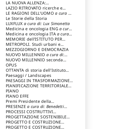
LA NUOVA ALLENZA:
ARCHITETTURA & AMBIENTE
LAZIO RITROVATO ricerche e
restauri
LE RAGIONI DELL'UOMO
a cura di:
Lombardi Satriani Luigi
Le Storie della Storia
LUXFLUX
a cura di: Lux Simonetta
Medicina e oncologia ENG
a cura
di: Lopez Massimo
Medicina e oncologia ITA
a cura
di: Lopez Massimo
MEMORIE dell’ISTITUTO PER
STORIA DEL RISORGIMENTO
METROPOLI. Studi urbani e
regionali
MEZZOGIORNO E DEMOCRAZIA
NUOVO MILLENNIO
a cura di:
Capaldo Pellegrino
NUOVO MILLENNIO seconda
serie
OPUS
a cura di: Mercadante
Francesco
OTTANTA di storia dell'Istituto
storia dell’Istituto
Paesaggi / Landscapes
a cura di:
Cavalieri Patrizia
PAESAGGI IN TRASFORMAZIONE
a
cura di: Corti Enrico A.
PIANIFICAZIONE TERRITORIALE
URBANISTICA ED AMBIENTALE
PIANO
a
cura di: Costa Enrico
PIANO EFFE
Premi Presidente della
Repubblica
PRESENZE
a cura di: Benedetti
Sandro
PROCESSI COSTRUTTIVI
DELL'ARCHITETTURA
PROGETTAZIONE SOSTENIBILE
a cura di:
Ippoliti Alessandro
PARTECIPATA
PROGETTO E COSTRUZIONE
DELL’ARCHITETTURA
PROGETTO E COSTRUZIONE