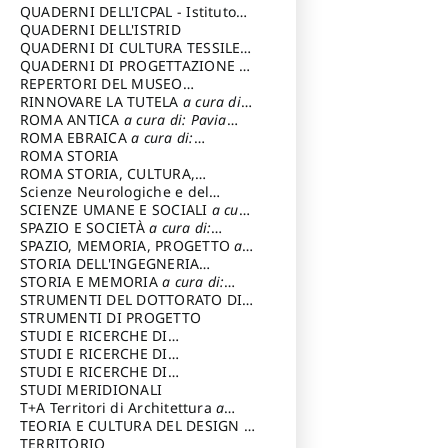
SOSTENIBILE
QUADERNI DELL'ICPAL - Istituto
centrale per il restauro e la
QUADERNI DELL'ISTRID
conservazione del patrimonio
QUADERNI DI CULTURA TESSILE
a
archivistico e librario
cura di: Crispolti Livia
QUADERNI DI PROGETTAZIONE
a
cura di: Giura Longo Tommaso
REPERTORI DEL MUSEO
CENTRALE DEL RISORGIMENTO
RINNOVARE LA TUTELA
a cura di:
a
cura di: Pizzo Marco
Cicalò Enrico
ROMA ANTICA
a cura di: Pavia
Carlo
ROMA EBRAICA
a cura di:
Procaccia Claudio
ROMA STORIA
ROMA STORIA, CULTURA,
IMMAGINE
Scienze Neurologiche e del
a cura di: Fagiolo
Marcello
Comportamento
SCIENZE UMANE E SOCIALI
a cura
di: Iannizzi Salvatore
SPAZIO E SOCIETÀ
a cura di:
Cassetti Roberto
SPAZIO, MEMORIA, PROGETTO
a
cura di: Rossi Massimo
STORIA DELL'INGEGNERIA
STRUTTURALE IN ITALIA
STORIA E MEMORIA
a cura di:
a cura di:
Poretti Sergio
Rossi Lauro
STRUMENTI DEL DOTTORATO DI
RICERCA IN RILIEVO E
STRUMENTI DI PROGETTO
RAPPRESENTAZIONE
STUDI E RICERCHE DI
DELL’ARCHITETTURA E
ARCHEOLOGIA IN SICILIA
STUDI E RICERCHE DI
a cura
DELL’AMBIENTE
di: Pelagatti Paola
ARCHITETTURA del Dipartimento
STUDI E RICERCHE DI
a cura di: Migliari
Riccardo
di Architettura Università degli
ARCHITETTURA del Dipartimento
STUDI MERIDIONALI
Studi G. d' Annunzio
di Architettura Università degli
T+A Territori di Architettura
a
Studi G. d' Annunzio, Chieti-
cura di: Ramazzotti Luigi
TEORIA E CULTURA DEL DESIGN
a
Pescara
cura di: Furlanis Giuseppe
TERRITORIO
a cura di: Fusero Paolo