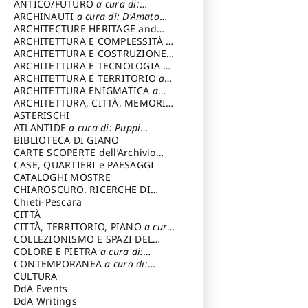
ANTICO/FUTURO
a cura di:
Varagnoli Claudio
ARCHINAUTI
a cura di: D'Amato
Claudio
ARCHITECTURE HERITAGE and
DESIGN
ARCHITETTURA E COMPLESSITÀ
a
cura di: Piva Antonio
ARCHITETTURA E COSTRUZIONE
a
cura di: Poretti Sergio
ARCHITETTURA E TECNOLOGIA
a
cura di: Carrara Gianfranco
ARCHITETTURA E TERRITORIO
a
cura di: Pietrogrande Enrico
ARCHITETTURA ENIGMATICA
a
cura di: Lenci Ruggero
ARCHITETTURA, CITTÀ, MEMORIA
a cura di: Valeriani Enrico
ASTERISCHI
ATLANTIDE
a cura di: Puppi
Lionello
BIBLIOTECA DI GIANO
CARTE SCOPERTE dell’Archivio
Storico Capitolino
CASE, QUARTIERI e PAESAGGI
CATALOGHI MOSTRE
CHIAROSCURO. RICERCHE DI
STORIA E STORIA DELL'ARTE
Chieti-Pescara
a
cura di: Di Carpegna Falconieri
CITTÀ
Tommaso
CITTÀ, TERRITORIO, PIANO
a cura
di: Imbesi Giuseppe
COLLEZIONISMO E SPAZI DEL
COLLEZIONISMO
COLORE E PIETRA
a cura di:
a cura di:
Magnani Lauro
Selvaggi Giuseppe
CONTEMPORANEA
a cura di:
Gubinelli Luna
CULTURA
DdA Events
DdA Writings