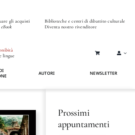
are gli acquisti
Biblioteche e centri di dibattito culturale
o eBook
Diventa nostro rivenditore
onibità
re lingue
DI
AUTORI
NEWSLETTER
ONE
Prossimi
appuntamenti