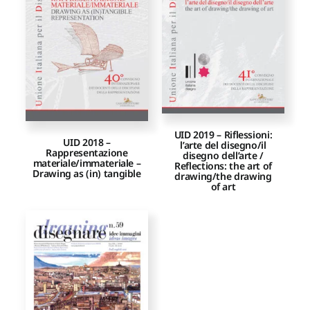
Proposte di pubblicazione
Gangemi Editore
Newsletter
UID 2019 – Riflessioni:
UID 2018 –
l’arte del disegno/il
Rappresentazione
disegno dell’arte /
materiale/immateriale –
Reflections: the art of
Drawing as (in) tangible
drawing/the drawing
of art