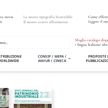
ra storia
La nostra tipografia Sostenibile
Come effettu
Leggere il tu
ti
Il nostro centro allestimento
Sfoglia catalogo disp
• lingua Italiana
• alt
STRIBUZIONE
CONSIP / MEPA /
PROPOSTE 
WORLDWIDE
ANVUR / CINECA
PUBBLICAZI