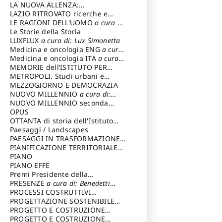
LA NUOVA ALLENZA:
ARCHITETTURA & AMBIENTE
LAZIO RITROVATO ricerche e
restauri
LE RAGIONI DELL'UOMO
a cura di:
Lombardi Satriani Luigi
Le Storie della Storia
LUXFLUX
a cura di: Lux Simonetta
Medicina e oncologia ENG
a cura
di: Lopez Massimo
Medicina e oncologia ITA
a cura
di: Lopez Massimo
MEMORIE dell’ISTITUTO PER
STORIA DEL RISORGIMENTO
METROPOLI. Studi urbani e
regionali
MEZZOGIORNO E DEMOCRAZIA
NUOVO MILLENNIO
a cura di:
Capaldo Pellegrino
NUOVO MILLENNIO seconda
serie
OPUS
a cura di: Mercadante
Francesco
OTTANTA di storia dell'Istituto
storia dell’Istituto
Paesaggi / Landscapes
a cura di:
Cavalieri Patrizia
PAESAGGI IN TRASFORMAZIONE
a
cura di: Corti Enrico A.
PIANIFICAZIONE TERRITORIALE
URBANISTICA ED AMBIENTALE
PIANO
a
cura di: Costa Enrico
PIANO EFFE
Premi Presidente della
Repubblica
PRESENZE
a cura di: Benedetti
Sandro
PROCESSI COSTRUTTIVI
DELL'ARCHITETTURA
PROGETTAZIONE SOSTENIBILE
a cura di:
Ippoliti Alessandro
PARTECIPATA
PROGETTO E COSTRUZIONE
DELL’ARCHITETTURA
PROGETTO E COSTRUZIONE