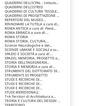
SOSTENIBILE
QUADERNI DELL'ICPAL - Istituto
centrale per il restauro e la
QUADERNI DELL'ISTRID
conservazione del patrimonio
QUADERNI DI CULTURA TESSILE
a
archivistico e librario
cura di: Crispolti Livia
QUADERNI DI PROGETTAZIONE
a
cura di: Giura Longo Tommaso
REPERTORI DEL MUSEO
CENTRALE DEL RISORGIMENTO
RINNOVARE LA TUTELA
a cura di:
a
cura di: Pizzo Marco
Cicalò Enrico
ROMA ANTICA
a cura di: Pavia
Carlo
ROMA EBRAICA
a cura di:
Procaccia Claudio
ROMA STORIA
ROMA STORIA, CULTURA,
IMMAGINE
Scienze Neurologiche e del
a cura di: Fagiolo
Marcello
Comportamento
SCIENZE UMANE E SOCIALI
a cura
di: Iannizzi Salvatore
SPAZIO E SOCIETÀ
a cura di:
Cassetti Roberto
SPAZIO, MEMORIA, PROGETTO
a
cura di: Rossi Massimo
STORIA DELL'INGEGNERIA
STRUTTURALE IN ITALIA
STORIA E MEMORIA
a cura di:
a cura di:
Poretti Sergio
Rossi Lauro
STRUMENTI DEL DOTTORATO DI
RICERCA IN RILIEVO E
STRUMENTI DI PROGETTO
RAPPRESENTAZIONE
STUDI E RICERCHE DI
DELL’ARCHITETTURA E
ARCHEOLOGIA IN SICILIA
STUDI E RICERCHE DI
a cura
DELL’AMBIENTE
di: Pelagatti Paola
ARCHITETTURA del Dipartimento
STUDI E RICERCHE DI
a cura di: Migliari
Riccardo
di Architettura Università degli
ARCHITETTURA del Dipartimento
STUDI MERIDIONALI
Studi G. d' Annunzio
di Architettura Università degli
T+A Territori di Architettura
a
Studi G. d' Annunzio, Chieti-
cura di: Ramazzotti Luigi
TEORIA E CULTURA DEL DESIGN
a
Pescara
cura di: Furlanis Giuseppe
TERRITORIO
a cura di: Fusero Paolo