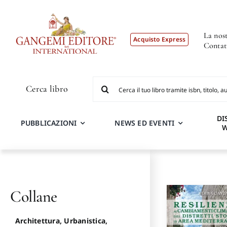
Salta
al
contenuto
La nost
Acquisto Express
Contat
Cerca
Cerca libro
per:
DI
PUBBLICAZIONI
NEWS ED EVENTI
Collane
Architettura, Urbanistica,