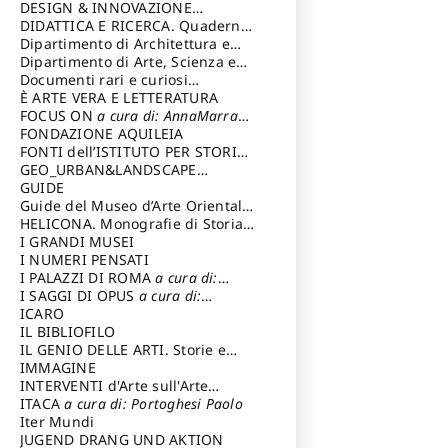
DESIGN & INNOVAZIONE
TECNOLOGICA
DIDATTICA E RICERCA. Quaderni
a cura di: Vallicelli
Andrea
della Scuola
Dipartimento di Architettura e
Analisi della Città Mediterranea
Dipartimento di Arte, Scienza e
Tecnica del Costuire
Documenti rari e curiosi
dall'Archivio Segreto
È ARTE VERA E LETTERATURA
FOCUS ON
a cura di: AnnaMarra
Contemporanea
FONDAZIONE AQUILEIA
FONTI dell’ISTITUTO PER STORIA
DEL RISORGIMENTO
GEO_URBAN&LANDSCAPE
PLANNING (GULP)
GUIDE
a cura di:
Trusiani Elio
Guide del Museo d’Arte Orientale
“Giuseppe Tucci”
HELICONA. Monografie di Storia
dell'Arte
I GRANDI MUSEI
a cura di: Gallo Marco
I NUMERI PENSATI
I PALAZZI DI ROMA
a cura di:
Ippoliti Alessandro
I SAGGI DI OPUS
a cura di:
Scalesse Tommaso
ICARO
IL BIBLIOFILO
IL GENIO DELLE ARTI. Storie e
interpretazione
IMMAGINE
INTERVENTI d'Arte sull'Arte
dedicata alla cultura della
ITACA
a cura di: Portoghesi Paolo
conservazione d’arte
Iter Mundi
a cura di:
Fondazione Paola Droghetti onlus
JUGEND DRANG UND AKTION