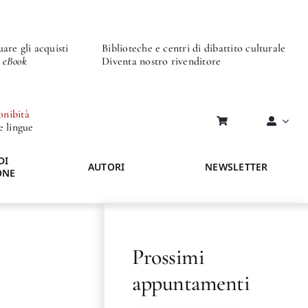
are gli acquisti
Biblioteche e centri di dibattito culturale
o eBook
Diventa nostro rivenditore
onibità
re lingue
DI
AUTORI
NEWSLETTER
ONE
Prossimi
appuntamenti