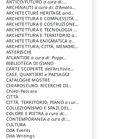
ANTICO/FUTURO
a cura di:
Varagnoli Claudio
ARCHINAUTI
a cura di: D'Amato
Claudio
ARCHITECTURE HERITAGE and
DESIGN
ARCHITETTURA E COMPLESSITÀ
a
cura di: Piva Antonio
ARCHITETTURA E COSTRUZIONE
a
cura di: Poretti Sergio
ARCHITETTURA E TECNOLOGIA
a
cura di: Carrara Gianfranco
ARCHITETTURA E TERRITORIO
a
cura di: Pietrogrande Enrico
ARCHITETTURA ENIGMATICA
a
cura di: Lenci Ruggero
ARCHITETTURA, CITTÀ, MEMORIA
a cura di: Valeriani Enrico
ASTERISCHI
ATLANTIDE
a cura di: Puppi
Lionello
BIBLIOTECA DI GIANO
CARTE SCOPERTE dell’Archivio
Storico Capitolino
CASE, QUARTIERI e PAESAGGI
CATALOGHI MOSTRE
CHIAROSCURO. RICERCHE DI
STORIA E STORIA DELL'ARTE
Chieti-Pescara
a
cura di: Di Carpegna Falconieri
CITTÀ
Tommaso
CITTÀ, TERRITORIO, PIANO
a cura
di: Imbesi Giuseppe
COLLEZIONISMO E SPAZI DEL
COLLEZIONISMO
COLORE E PIETRA
a cura di:
a cura di:
Magnani Lauro
Selvaggi Giuseppe
CONTEMPORANEA
a cura di:
Gubinelli Luna
CULTURA
DdA Events
DdA Writings