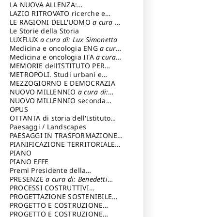
LA NUOVA ALLENZA:
ARCHITETTURA & AMBIENTE
LAZIO RITROVATO ricerche e
restauri
LE RAGIONI DELL'UOMO
a cura di:
Lombardi Satriani Luigi
Le Storie della Storia
LUXFLUX
a cura di: Lux Simonetta
Medicina e oncologia ENG
a cura
di: Lopez Massimo
Medicina e oncologia ITA
a cura
di: Lopez Massimo
MEMORIE dell’ISTITUTO PER
STORIA DEL RISORGIMENTO
METROPOLI. Studi urbani e
regionali
MEZZOGIORNO E DEMOCRAZIA
NUOVO MILLENNIO
a cura di:
Capaldo Pellegrino
NUOVO MILLENNIO seconda
serie
OPUS
a cura di: Mercadante
Francesco
OTTANTA di storia dell'Istituto
storia dell’Istituto
Paesaggi / Landscapes
a cura di:
Cavalieri Patrizia
PAESAGGI IN TRASFORMAZIONE
a
cura di: Corti Enrico A.
PIANIFICAZIONE TERRITORIALE
URBANISTICA ED AMBIENTALE
PIANO
a
cura di: Costa Enrico
PIANO EFFE
Premi Presidente della
Repubblica
PRESENZE
a cura di: Benedetti
Sandro
PROCESSI COSTRUTTIVI
DELL'ARCHITETTURA
PROGETTAZIONE SOSTENIBILE
a cura di:
Ippoliti Alessandro
PARTECIPATA
PROGETTO E COSTRUZIONE
DELL’ARCHITETTURA
PROGETTO E COSTRUZIONE