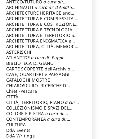
ANTICO/FUTURO
a cura di:
Varagnoli Claudio
ARCHINAUTI
a cura di: D'Amato
Claudio
ARCHITECTURE HERITAGE and
DESIGN
ARCHITETTURA E COMPLESSITÀ
a
cura di: Piva Antonio
ARCHITETTURA E COSTRUZIONE
a
cura di: Poretti Sergio
ARCHITETTURA E TECNOLOGIA
a
cura di: Carrara Gianfranco
ARCHITETTURA E TERRITORIO
a
cura di: Pietrogrande Enrico
ARCHITETTURA ENIGMATICA
a
cura di: Lenci Ruggero
ARCHITETTURA, CITTÀ, MEMORIA
a cura di: Valeriani Enrico
ASTERISCHI
ATLANTIDE
a cura di: Puppi
Lionello
BIBLIOTECA DI GIANO
CARTE SCOPERTE dell’Archivio
Storico Capitolino
CASE, QUARTIERI e PAESAGGI
CATALOGHI MOSTRE
CHIAROSCURO. RICERCHE DI
STORIA E STORIA DELL'ARTE
Chieti-Pescara
a
cura di: Di Carpegna Falconieri
CITTÀ
Tommaso
CITTÀ, TERRITORIO, PIANO
a cura
di: Imbesi Giuseppe
COLLEZIONISMO E SPAZI DEL
COLLEZIONISMO
COLORE E PIETRA
a cura di:
a cura di:
Magnani Lauro
Selvaggi Giuseppe
CONTEMPORANEA
a cura di:
Gubinelli Luna
CULTURA
DdA Events
DdA Writings