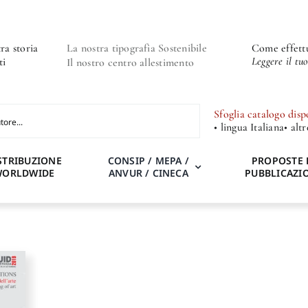
ra storia
La nostra tipografia Sostenibile
Come effettu
Leggere il tu
ti
Il nostro centro allestimento
Sfoglia catalogo disp
• lingua Italiana
• alt
STRIBUZIONE
CONSIP / MEPA /
PROPOSTE 
WORLDWIDE
ANVUR / CINECA
PUBBLICAZI