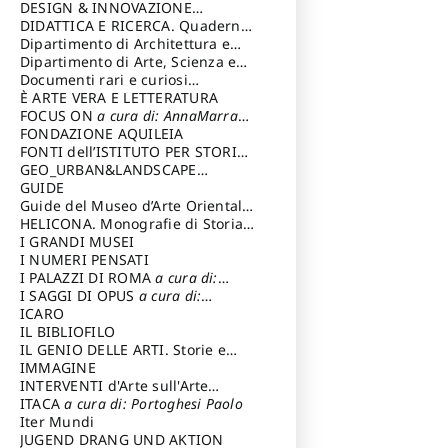
DESIGN & INNOVAZIONE
TECNOLOGICA
DIDATTICA E RICERCA. Quaderni
a cura di: Vallicelli
Andrea
della Scuola
Dipartimento di Architettura e
Analisi della Città Mediterranea
Dipartimento di Arte, Scienza e
Tecnica del Costuire
Documenti rari e curiosi
dall'Archivio Segreto
È ARTE VERA E LETTERATURA
FOCUS ON
a cura di: AnnaMarra
Contemporanea
FONDAZIONE AQUILEIA
FONTI dell’ISTITUTO PER STORIA
DEL RISORGIMENTO
GEO_URBAN&LANDSCAPE
PLANNING (GULP)
GUIDE
a cura di:
Trusiani Elio
Guide del Museo d’Arte Orientale
“Giuseppe Tucci”
HELICONA. Monografie di Storia
dell'Arte
I GRANDI MUSEI
a cura di: Gallo Marco
I NUMERI PENSATI
I PALAZZI DI ROMA
a cura di:
Ippoliti Alessandro
I SAGGI DI OPUS
a cura di:
Scalesse Tommaso
ICARO
IL BIBLIOFILO
IL GENIO DELLE ARTI. Storie e
interpretazione
IMMAGINE
INTERVENTI d'Arte sull'Arte
dedicata alla cultura della
ITACA
a cura di: Portoghesi Paolo
conservazione d’arte
Iter Mundi
a cura di:
Fondazione Paola Droghetti onlus
JUGEND DRANG UND AKTION