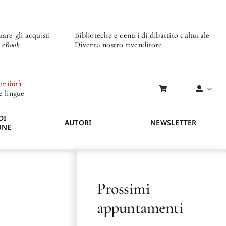
are gli acquisti
Biblioteche e centri di dibattito culturale
o eBook
Diventa nostro rivenditore
onibità
re lingue
DI
AUTORI
NEWSLETTER
ONE
Prossimi
appuntamenti