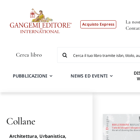
Salta
al
contenuto
La nost
Acquisto Express
Contat
Cerca
Cerca libro
per:
DI
PUBBLICAZIONI
NEWS ED EVENTI
Collane
Architettura, Urbanistica,