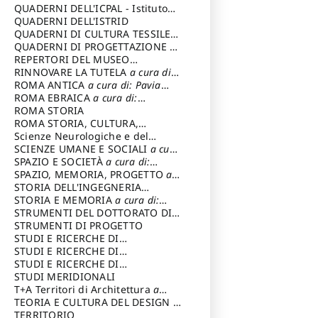
SOSTENIBILE
QUADERNI DELL'ICPAL - Istituto
centrale per il restauro e la
QUADERNI DELL'ISTRID
conservazione del patrimonio
QUADERNI DI CULTURA TESSILE
a
archivistico e librario
cura di: Crispolti Livia
QUADERNI DI PROGETTAZIONE
a
cura di: Giura Longo Tommaso
REPERTORI DEL MUSEO
CENTRALE DEL RISORGIMENTO
RINNOVARE LA TUTELA
a cura di:
a
cura di: Pizzo Marco
Cicalò Enrico
ROMA ANTICA
a cura di: Pavia
Carlo
ROMA EBRAICA
a cura di:
Procaccia Claudio
ROMA STORIA
ROMA STORIA, CULTURA,
IMMAGINE
Scienze Neurologiche e del
a cura di: Fagiolo
Marcello
Comportamento
SCIENZE UMANE E SOCIALI
a cura
di: Iannizzi Salvatore
SPAZIO E SOCIETÀ
a cura di:
Cassetti Roberto
SPAZIO, MEMORIA, PROGETTO
a
cura di: Rossi Massimo
STORIA DELL'INGEGNERIA
STRUTTURALE IN ITALIA
STORIA E MEMORIA
a cura di:
a cura di:
Poretti Sergio
Rossi Lauro
STRUMENTI DEL DOTTORATO DI
RICERCA IN RILIEVO E
STRUMENTI DI PROGETTO
RAPPRESENTAZIONE
STUDI E RICERCHE DI
DELL’ARCHITETTURA E
ARCHEOLOGIA IN SICILIA
STUDI E RICERCHE DI
a cura
DELL’AMBIENTE
di: Pelagatti Paola
ARCHITETTURA del Dipartimento
STUDI E RICERCHE DI
a cura di: Migliari
Riccardo
di Architettura Università degli
ARCHITETTURA del Dipartimento
STUDI MERIDIONALI
Studi G. d' Annunzio
di Architettura Università degli
T+A Territori di Architettura
a
Studi G. d' Annunzio, Chieti-
cura di: Ramazzotti Luigi
TEORIA E CULTURA DEL DESIGN
a
Pescara
cura di: Furlanis Giuseppe
TERRITORIO
a cura di: Fusero Paolo