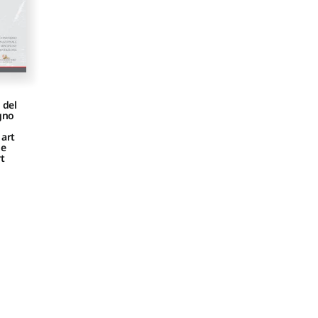
e del
gno
 art
he
t