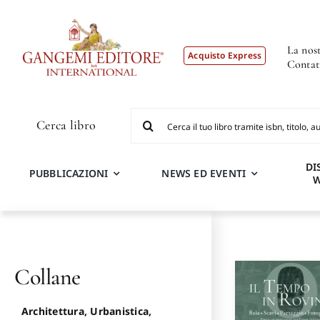
Salta
al
contenuto
La nost
Acquisto Express
Contat
Cerca
Cerca libro
per:
DI
PUBBLICAZIONI
NEWS ED EVENTI
Collane
Architettura, Urbanistica,