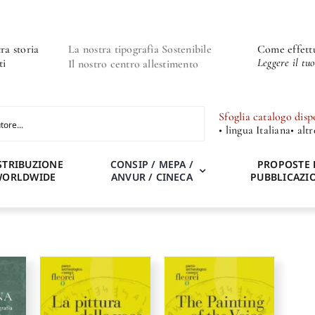
ra storia
La nostra tipografia Sostenibile
Come effettu
Leggere il tu
ti
Il nostro centro allestimento
Sfoglia catalogo disp
• lingua Italiana
• alt
STRIBUZIONE
CONSIP / MEPA /
PROPOSTE 
WORLDWIDE
ANVUR / CINECA
PUBBLICAZI