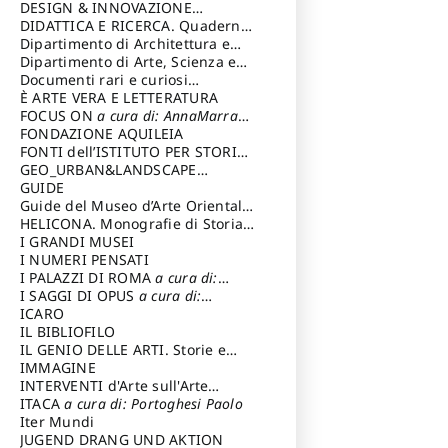
DESIGN & INNOVAZIONE
TECNOLOGICA
DIDATTICA E RICERCA. Quaderni
a cura di: Vallicelli
Andrea
della Scuola
Dipartimento di Architettura e
Analisi della Città Mediterranea
Dipartimento di Arte, Scienza e
Tecnica del Costuire
Documenti rari e curiosi
dall'Archivio Segreto
È ARTE VERA E LETTERATURA
FOCUS ON
a cura di: AnnaMarra
Contemporanea
FONDAZIONE AQUILEIA
FONTI dell’ISTITUTO PER STORIA
DEL RISORGIMENTO
GEO_URBAN&LANDSCAPE
PLANNING (GULP)
GUIDE
a cura di:
Trusiani Elio
Guide del Museo d’Arte Orientale
“Giuseppe Tucci”
HELICONA. Monografie di Storia
dell'Arte
I GRANDI MUSEI
a cura di: Gallo Marco
I NUMERI PENSATI
I PALAZZI DI ROMA
a cura di:
Ippoliti Alessandro
I SAGGI DI OPUS
a cura di:
Scalesse Tommaso
ICARO
IL BIBLIOFILO
IL GENIO DELLE ARTI. Storie e
interpretazione
IMMAGINE
INTERVENTI d'Arte sull'Arte
dedicata alla cultura della
ITACA
a cura di: Portoghesi Paolo
conservazione d’arte
Iter Mundi
a cura di:
Fondazione Paola Droghetti onlus
JUGEND DRANG UND AKTION