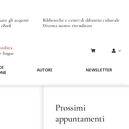
are gli acquisti
Biblioteche e centri di dibattito culturale
o eBook
Diventa nostro rivenditore
onibità
re lingue
DI
AUTORI
NEWSLETTER
ONE
Prossimi
appuntamenti