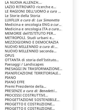
LA NUOVA ALLENZA:
ARCHITETTURA & AMBIENTE
LAZIO RITROVATO ricerche e
restauri
LE RAGIONI DELL'UOMO
a cura di:
Lombardi Satriani Luigi
Le Storie della Storia
LUXFLUX
a cura di: Lux Simonetta
Medicina e oncologia ENG
a cura
di: Lopez Massimo
Medicina e oncologia ITA
a cura
di: Lopez Massimo
MEMORIE dell’ISTITUTO PER
STORIA DEL RISORGIMENTO
METROPOLI. Studi urbani e
regionali
MEZZOGIORNO E DEMOCRAZIA
NUOVO MILLENNIO
a cura di:
Capaldo Pellegrino
NUOVO MILLENNIO seconda
serie
OPUS
a cura di: Mercadante
Francesco
OTTANTA di storia dell'Istituto
storia dell’Istituto
Paesaggi / Landscapes
a cura di:
Cavalieri Patrizia
PAESAGGI IN TRASFORMAZIONE
a
cura di: Corti Enrico A.
PIANIFICAZIONE TERRITORIALE
URBANISTICA ED AMBIENTALE
PIANO
a
cura di: Costa Enrico
PIANO EFFE
Premi Presidente della
Repubblica
PRESENZE
a cura di: Benedetti
Sandro
PROCESSI COSTRUTTIVI
DELL'ARCHITETTURA
PROGETTAZIONE SOSTENIBILE
a cura di:
Ippoliti Alessandro
PARTECIPATA
PROGETTO E COSTRUZIONE
DELL’ARCHITETTURA
PROGETTO E COSTRUZIONE