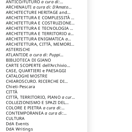
ANTICO/FUTURO
a cura di:
Varagnoli Claudio
ARCHINAUTI
a cura di: D'Amato
Claudio
ARCHITECTURE HERITAGE and
DESIGN
ARCHITETTURA E COMPLESSITÀ
a
cura di: Piva Antonio
ARCHITETTURA E COSTRUZIONE
a
cura di: Poretti Sergio
ARCHITETTURA E TECNOLOGIA
a
cura di: Carrara Gianfranco
ARCHITETTURA E TERRITORIO
a
cura di: Pietrogrande Enrico
ARCHITETTURA ENIGMATICA
a
cura di: Lenci Ruggero
ARCHITETTURA, CITTÀ, MEMORIA
a cura di: Valeriani Enrico
ASTERISCHI
ATLANTIDE
a cura di: Puppi
Lionello
BIBLIOTECA DI GIANO
CARTE SCOPERTE dell’Archivio
Storico Capitolino
CASE, QUARTIERI e PAESAGGI
CATALOGHI MOSTRE
CHIAROSCURO. RICERCHE DI
STORIA E STORIA DELL'ARTE
Chieti-Pescara
a
cura di: Di Carpegna Falconieri
CITTÀ
Tommaso
CITTÀ, TERRITORIO, PIANO
a cura
di: Imbesi Giuseppe
COLLEZIONISMO E SPAZI DEL
COLLEZIONISMO
COLORE E PIETRA
a cura di:
a cura di:
Magnani Lauro
Selvaggi Giuseppe
CONTEMPORANEA
a cura di:
Gubinelli Luna
CULTURA
DdA Events
DdA Writings