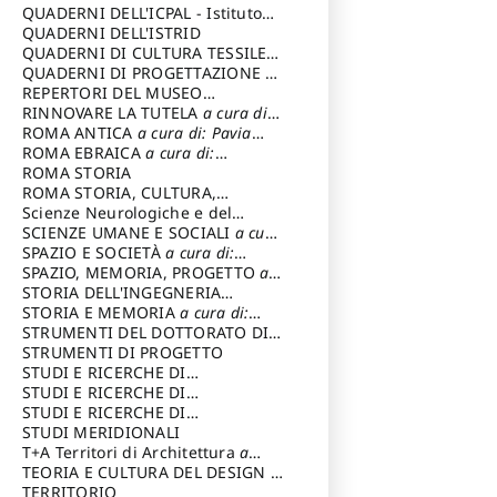
SOSTENIBILE
QUADERNI DELL'ICPAL - Istituto
centrale per il restauro e la
QUADERNI DELL'ISTRID
conservazione del patrimonio
QUADERNI DI CULTURA TESSILE
a
archivistico e librario
cura di: Crispolti Livia
QUADERNI DI PROGETTAZIONE
a
cura di: Giura Longo Tommaso
REPERTORI DEL MUSEO
CENTRALE DEL RISORGIMENTO
RINNOVARE LA TUTELA
a cura di:
a
cura di: Pizzo Marco
Cicalò Enrico
ROMA ANTICA
a cura di: Pavia
Carlo
ROMA EBRAICA
a cura di:
Procaccia Claudio
ROMA STORIA
ROMA STORIA, CULTURA,
IMMAGINE
Scienze Neurologiche e del
a cura di: Fagiolo
Marcello
Comportamento
SCIENZE UMANE E SOCIALI
a cura
di: Iannizzi Salvatore
SPAZIO E SOCIETÀ
a cura di:
Cassetti Roberto
SPAZIO, MEMORIA, PROGETTO
a
cura di: Rossi Massimo
STORIA DELL'INGEGNERIA
STRUTTURALE IN ITALIA
STORIA E MEMORIA
a cura di:
a cura di:
Poretti Sergio
Rossi Lauro
STRUMENTI DEL DOTTORATO DI
RICERCA IN RILIEVO E
STRUMENTI DI PROGETTO
RAPPRESENTAZIONE
STUDI E RICERCHE DI
DELL’ARCHITETTURA E
ARCHEOLOGIA IN SICILIA
STUDI E RICERCHE DI
a cura
DELL’AMBIENTE
di: Pelagatti Paola
ARCHITETTURA del Dipartimento
STUDI E RICERCHE DI
a cura di: Migliari
Riccardo
di Architettura Università degli
ARCHITETTURA del Dipartimento
STUDI MERIDIONALI
Studi G. d' Annunzio
di Architettura Università degli
T+A Territori di Architettura
a
Studi G. d' Annunzio, Chieti-
cura di: Ramazzotti Luigi
TEORIA E CULTURA DEL DESIGN
a
Pescara
cura di: Furlanis Giuseppe
TERRITORIO
a cura di: Fusero Paolo