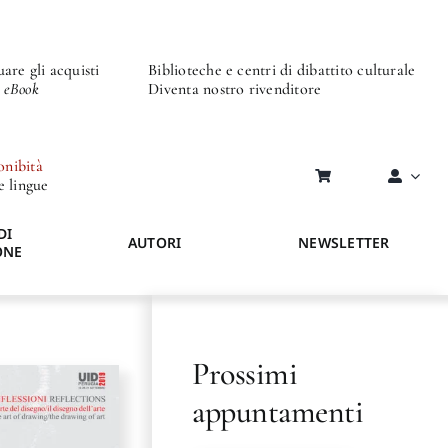
are gli acquisti
Biblioteche e centri di dibattito culturale
o eBook
Diventa nostro rivenditore
onibità
re lingue
DI
AUTORI
NEWSLETTER
ONE
Prossimi
appuntamenti