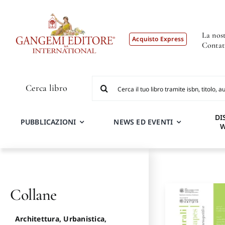
Salta
al
contenuto
La nost
Acquisto Express
Contat
Cerca
Cerca libro
per:
DI
PUBBLICAZIONI
NEWS ED EVENTI
Collane
Architettura, Urbanistica,