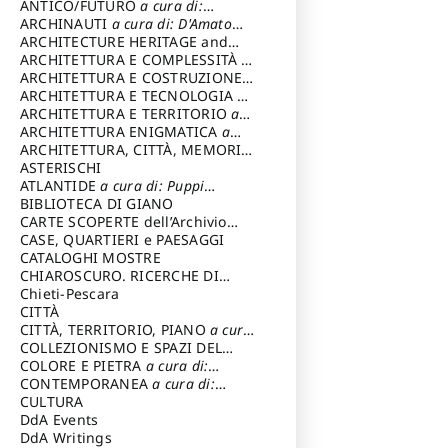
ANTICO/FUTURO
a cura di:
Varagnoli Claudio
ARCHINAUTI
a cura di: D'Amato
Claudio
ARCHITECTURE HERITAGE and
DESIGN
ARCHITETTURA E COMPLESSITÀ
a
cura di: Piva Antonio
ARCHITETTURA E COSTRUZIONE
a
cura di: Poretti Sergio
ARCHITETTURA E TECNOLOGIA
a
cura di: Carrara Gianfranco
ARCHITETTURA E TERRITORIO
a
cura di: Pietrogrande Enrico
ARCHITETTURA ENIGMATICA
a
cura di: Lenci Ruggero
ARCHITETTURA, CITTÀ, MEMORIA
a cura di: Valeriani Enrico
ASTERISCHI
ATLANTIDE
a cura di: Puppi
Lionello
BIBLIOTECA DI GIANO
CARTE SCOPERTE dell’Archivio
Storico Capitolino
CASE, QUARTIERI e PAESAGGI
CATALOGHI MOSTRE
CHIAROSCURO. RICERCHE DI
STORIA E STORIA DELL'ARTE
Chieti-Pescara
a
cura di: Di Carpegna Falconieri
CITTÀ
Tommaso
CITTÀ, TERRITORIO, PIANO
a cura
di: Imbesi Giuseppe
COLLEZIONISMO E SPAZI DEL
COLLEZIONISMO
COLORE E PIETRA
a cura di:
a cura di:
Magnani Lauro
Selvaggi Giuseppe
CONTEMPORANEA
a cura di:
Gubinelli Luna
CULTURA
DdA Events
DdA Writings