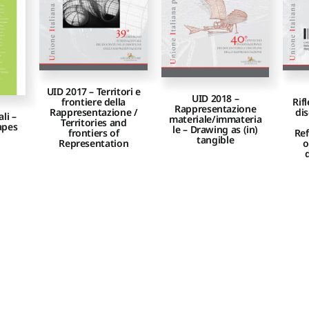
UID 2017 – Territori e
UID 2018 –
frontiere della
Rifl
Rappresentazione
Rappresentazione /
di
li –
materiale/immateria
Territories and
apes
le – Drawing as (in)
frontiers of
Ref
tangible
Representation
o