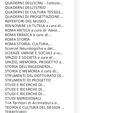
SOSTENIBILE
QUADERNI DELL'ICPAL - Istituto
centrale per il restauro e la
QUADERNI DELL'ISTRID
conservazione del patrimonio
QUADERNI DI CULTURA TESSILE
a
archivistico e librario
cura di: Crispolti Livia
QUADERNI DI PROGETTAZIONE
a
cura di: Giura Longo Tommaso
REPERTORI DEL MUSEO
CENTRALE DEL RISORGIMENTO
RINNOVARE LA TUTELA
a cura di:
a
cura di: Pizzo Marco
Cicalò Enrico
ROMA ANTICA
a cura di: Pavia
Carlo
ROMA EBRAICA
a cura di:
Procaccia Claudio
ROMA STORIA
ROMA STORIA, CULTURA,
IMMAGINE
Scienze Neurologiche e del
a cura di: Fagiolo
Marcello
Comportamento
SCIENZE UMANE E SOCIALI
a cura
di: Iannizzi Salvatore
SPAZIO E SOCIETÀ
a cura di:
Cassetti Roberto
SPAZIO, MEMORIA, PROGETTO
a
cura di: Rossi Massimo
STORIA DELL'INGEGNERIA
STRUTTURALE IN ITALIA
STORIA E MEMORIA
a cura di:
a cura di:
Poretti Sergio
Rossi Lauro
STRUMENTI DEL DOTTORATO DI
RICERCA IN RILIEVO E
STRUMENTI DI PROGETTO
RAPPRESENTAZIONE
STUDI E RICERCHE DI
DELL’ARCHITETTURA E
ARCHEOLOGIA IN SICILIA
STUDI E RICERCHE DI
a cura
DELL’AMBIENTE
di: Pelagatti Paola
ARCHITETTURA del Dipartimento
STUDI E RICERCHE DI
a cura di: Migliari
Riccardo
di Architettura Università degli
ARCHITETTURA del Dipartimento
STUDI MERIDIONALI
Studi G. d' Annunzio
di Architettura Università degli
T+A Territori di Architettura
a
Studi G. d' Annunzio, Chieti-
cura di: Ramazzotti Luigi
TEORIA E CULTURA DEL DESIGN
a
Pescara
cura di: Furlanis Giuseppe
TERRITORIO
a cura di: Fusero Paolo