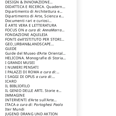
DESIGN & INNOVAZIONE
TECNOLOGICA
DIDATTICA E RICERCA. Quaderni
a cura di: Vallicelli
Andrea
della Scuola
Dipartimento di Architettura e
Analisi della Città Mediterranea
Dipartimento di Arte, Scienza e
Tecnica del Costuire
Documenti rari e curiosi
dall'Archivio Segreto
È ARTE VERA E LETTERATURA
FOCUS ON
a cura di: AnnaMarra
Contemporanea
FONDAZIONE AQUILEIA
FONTI dell’ISTITUTO PER STORIA
DEL RISORGIMENTO
GEO_URBAN&LANDSCAPE
PLANNING (GULP)
GUIDE
a cura di:
Trusiani Elio
Guide del Museo d’Arte Orientale
“Giuseppe Tucci”
HELICONA. Monografie di Storia
dell'Arte
I GRANDI MUSEI
a cura di: Gallo Marco
I NUMERI PENSATI
I PALAZZI DI ROMA
a cura di:
Ippoliti Alessandro
I SAGGI DI OPUS
a cura di:
Scalesse Tommaso
ICARO
IL BIBLIOFILO
IL GENIO DELLE ARTI. Storie e
interpretazione
IMMAGINE
INTERVENTI d'Arte sull'Arte
dedicata alla cultura della
ITACA
a cura di: Portoghesi Paolo
conservazione d’arte
Iter Mundi
a cura di:
Fondazione Paola Droghetti onlus
JUGEND DRANG UND AKTION