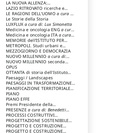
LA NUOVA ALLENZA:
ARCHITETTURA & AMBIENTE
LAZIO RITROVATO ricerche e
restauri
LE RAGIONI DELL'UOMO
a cura di:
Lombardi Satriani Luigi
Le Storie della Storia
LUXFLUX
a cura di: Lux Simonetta
Medicina e oncologia ENG
a cura
di: Lopez Massimo
Medicina e oncologia ITA
a cura
di: Lopez Massimo
MEMORIE dell’ISTITUTO PER
STORIA DEL RISORGIMENTO
METROPOLI. Studi urbani e
regionali
MEZZOGIORNO E DEMOCRAZIA
NUOVO MILLENNIO
a cura di:
Capaldo Pellegrino
NUOVO MILLENNIO seconda
serie
OPUS
a cura di: Mercadante
Francesco
OTTANTA di storia dell'Istituto
storia dell’Istituto
Paesaggi / Landscapes
a cura di:
Cavalieri Patrizia
PAESAGGI IN TRASFORMAZIONE
a
cura di: Corti Enrico A.
PIANIFICAZIONE TERRITORIALE
URBANISTICA ED AMBIENTALE
PIANO
a
cura di: Costa Enrico
PIANO EFFE
Premi Presidente della
Repubblica
PRESENZE
a cura di: Benedetti
Sandro
PROCESSI COSTRUTTIVI
DELL'ARCHITETTURA
PROGETTAZIONE SOSTENIBILE
a cura di:
Ippoliti Alessandro
PARTECIPATA
PROGETTO E COSTRUZIONE
DELL’ARCHITETTURA
PROGETTO E COSTRUZIONE