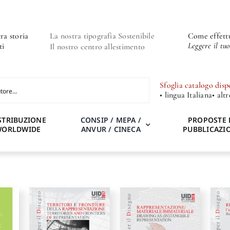
ra storia
La nostra tipografia Sostenibile
Come effettu
Leggere il tu
ti
Il nostro centro allestimento
Sfoglia catalogo disp
• lingua Italiana
• alt
STRIBUZIONE
CONSIP / MEPA /
PROPOSTE 
WORLDWIDE
ANVUR / CINECA
PUBBLICAZI