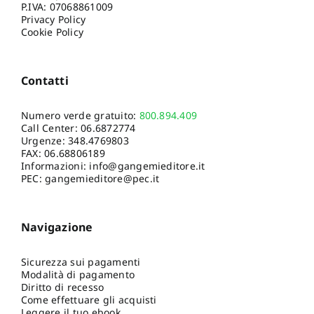
P.IVA: 07068861009
Privacy Policy
Cookie Policy
Contatti
Numero verde gratuito:
800.894.409
Call Center:
06.6872774
Urgenze:
348.4769803
FAX: 06.68806189
Informazioni:
info@gangemieditore.it
PEC: gangemieditore@pec.it
Navigazione
Sicurezza sui pagamenti
Modalità di pagamento
Diritto di recesso
Come effettuare gli acquisti
Leggere il tuo ebook