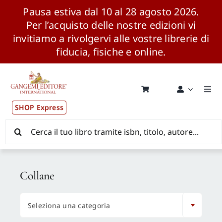
Pausa estiva dal 10 al 28 agosto 2026.
Per l’acquisto delle nostre edizioni vi
invitiamo a rivolgervi alle vostre librerie di
fiducia, fisiche e online.
Salta
al
contenuto
Togg
Navi
SHOP Express
Pubblicazioni
Cerca
per:
News ed Eventi
Collane
Distribuzione Wolrdwide

Seleziona una categoria
CONSIP / MEPA / ANVUR / CINECA