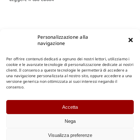
Personalizzazione alla
navigazione
Per offrire contenuti dedicati a ognuno dei nostri lettori, utilizziamo i
cookie e le avanzate tecnologie di personalizzazione dedicate ai nostri
clienti. Il consenso a queste tecnologie le permetterà di accedere a
una navigazione personalizzata al nostro sito, oppure accedere a una
Shop Gangemi Editore
-
Pagamenti Sicuri e anche Rateali
.
versione generica non ottimizzata ai suoi interessi negando il
consenso.
Catalogo Online
Accetta
CONSULTAZIONE
Catalogo Internazionale
Nega
Catalogo Online
DOWNLOAD
Visualizza preferenze
Catalogo Internazionale