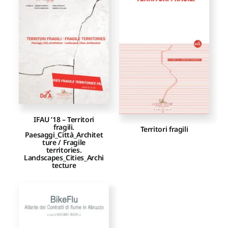
Proposte di pubblicazione
Gangemi Editore
Newsletter
IFAU ’18 – Territori
fragili.
Territori fragili
Paesaggi_Città_Architet
ture / Fragile
territories.
Landscapes_Cities_Archi
tecture