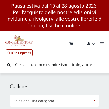
Pausa estiva dal 10 al 28 agosto 2026.
Per l’acquisto delle nostre edizioni vi
invitiamo a rivolgervi alle vostre librerie di
fiducia, fisiche e online.
Salta
al
contenuto
Togg
Navi
SHOP Express
Pubblicazioni
Cerca
per:
News ed Eventi
Collane
Distribuzione Wolrdwide

Seleziona una categoria
CONSIP / MEPA / ANVUR / CINECA