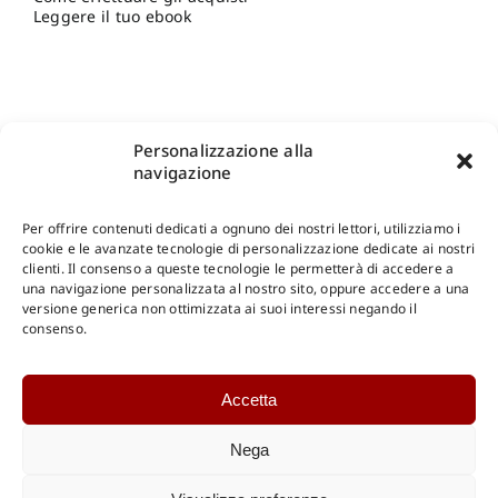
Leggere il tuo ebook
Personalizzazione alla
navigazione
Per offrire contenuti dedicati a ognuno dei nostri lettori, utilizziamo i
cookie e le avanzate tecnologie di personalizzazione dedicate ai nostri
clienti. Il consenso a queste tecnologie le permetterà di accedere a
una navigazione personalizzata al nostro sito, oppure accedere a una
Shop Gangemi Editore
-
Pagamenti Sicuri e anche Rateali
.
versione generica non ottimizzata ai suoi interessi negando il
consenso.
Catalogo Online
Accetta
CONSULTAZIONE
Catalogo Internazionale
Nega
Catalogo Online
DOWNLOAD