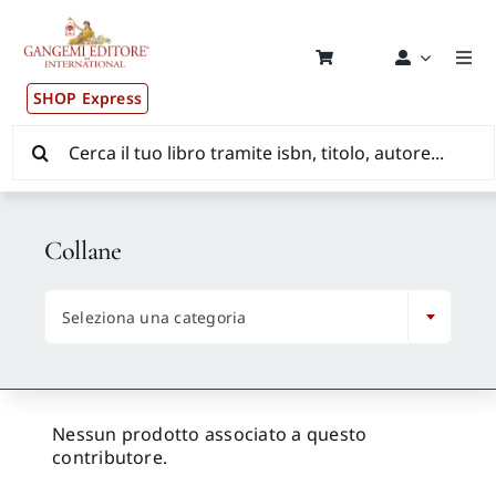
Salta
al
contenuto
Togg
Navi
SHOP Express
Pubblicazioni
Cerca
per:
News ed Eventi
Collane
Distribuzione Wolrdwide

Seleziona una categoria
CONSIP / MEPA / ANVUR / CINECA
Newsletter
Nessun prodotto associato a questo
contributore.
Autori