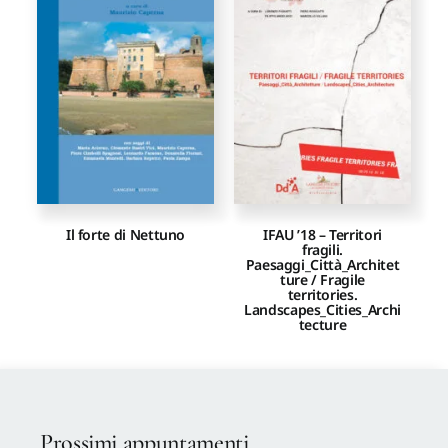
Proposte di pubblicazione
Gangemi Editore
Newsletter
Il forte di Nettuno
IFAU ’18 – Territori
fragili.
Paesaggi_Città_Architet
ture / Fragile
territories.
Landscapes_Cities_Archi
tecture
Prossimi appuntamenti