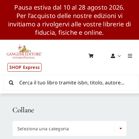
Pausa estiva dal 10 al 28 agosto 2026.
Per l’acquisto delle nostre edizioni vi
invitiamo a rivolgervi alle vostre librerie di
fiducia, fisiche e online.
Salta
al
contenuto
Togg
Navi
SHOP Express
Pubblicazioni
Cerca
per:
News ed Eventi
Collane
Distribuzione Wolrdwide

Seleziona una categoria
CONSIP / MEPA / ANVUR / CINECA