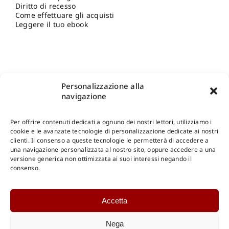
Diritto di recesso
Come effettuare gli acquisti
Leggere il tuo ebook
Personalizzazione alla
navigazione
Per offrire contenuti dedicati a ognuno dei nostri lettori, utilizziamo i
cookie e le avanzate tecnologie di personalizzazione dedicate ai nostri
clienti. Il consenso a queste tecnologie le permetterà di accedere a
una navigazione personalizzata al nostro sito, oppure accedere a una
Shop Gangemi Editore
-
Pagamenti Sicuri e anche Rateali
.
versione generica non ottimizzata ai suoi interessi negando il
consenso.
Catalogo Online
Accetta
CONSULTAZIONE
Catalogo Internazionale
Nega