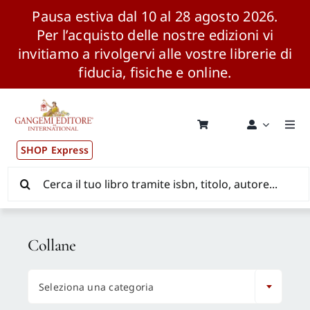
Pausa estiva dal 10 al 28 agosto 2026.
Per l’acquisto delle nostre edizioni vi
invitiamo a rivolgervi alle vostre librerie di
fiducia, fisiche e online.
Salta
al
contenuto
Togg
Navi
SHOP Express
Pubblicazioni
Cerca
per:
News ed Eventi
Collane
Distribuzione Wolrdwide

Seleziona una categoria
CONSIP / MEPA / ANVUR / CINECA