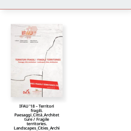
Newsletter
Autori
Proposte di pubblicazione
Gangemi Editore
Newsletter
IFAU ’18 – Territori
fragili.
Paesaggi_Città_Architet
ture / Fragile
territories.
Landscapes_Cities_Archi