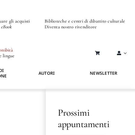
are gli acquisti
Biblioteche e centri di dibattito culturale
o eBook
Diventa nostro rivenditore
onibità
re lingue
DI
AUTORI
NEWSLETTER
ONE
Prossimi
appuntamenti