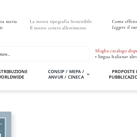
ra storia
La nostra tipografia Sostenibile
Come effettu
Leggere il tu
ti
Il nostro centro allestimento
Sfoglia catalogo disp
• lingua Italiana
• alt
STRIBUZIONE
CONSIP / MEPA /
PROPOSTE 
WORLDWIDE
ANVUR / CINECA
PUBBLICAZI