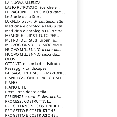
LA NUOVA ALLENZA:
ARCHITETTURA & AMBIENTE
LAZIO RITROVATO ricerche e
restauri
LE RAGIONI DELL'UOMO
a cura di:
Lombardi Satriani Luigi
Le Storie della Storia
LUXFLUX
a cura di: Lux Simonetta
Medicina e oncologia ENG
a cura
di: Lopez Massimo
Medicina e oncologia ITA
a cura
di: Lopez Massimo
MEMORIE dell’ISTITUTO PER
STORIA DEL RISORGIMENTO
METROPOLI. Studi urbani e
regionali
MEZZOGIORNO E DEMOCRAZIA
NUOVO MILLENNIO
a cura di:
Capaldo Pellegrino
NUOVO MILLENNIO seconda
serie
OPUS
a cura di: Mercadante
Francesco
OTTANTA di storia dell'Istituto
storia dell’Istituto
Paesaggi / Landscapes
a cura di:
Cavalieri Patrizia
PAESAGGI IN TRASFORMAZIONE
a
cura di: Corti Enrico A.
PIANIFICAZIONE TERRITORIALE
URBANISTICA ED AMBIENTALE
PIANO
a
cura di: Costa Enrico
PIANO EFFE
Premi Presidente della
Repubblica
PRESENZE
a cura di: Benedetti
Sandro
PROCESSI COSTRUTTIVI
DELL'ARCHITETTURA
PROGETTAZIONE SOSTENIBILE
a cura di:
Ippoliti Alessandro
PARTECIPATA
PROGETTO E COSTRUZIONE
DELL’ARCHITETTURA
PROGETTO E COSTRUZIONE