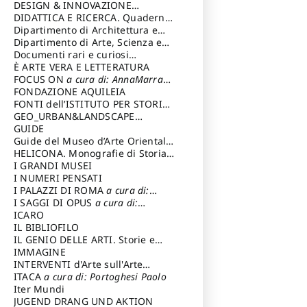
DESIGN & INNOVAZIONE
TECNOLOGICA
DIDATTICA E RICERCA. Quaderni
a cura di: Vallicelli
Andrea
della Scuola
Dipartimento di Architettura e
Analisi della Città Mediterranea
Dipartimento di Arte, Scienza e
Tecnica del Costuire
Documenti rari e curiosi
dall'Archivio Segreto
È ARTE VERA E LETTERATURA
FOCUS ON
a cura di: AnnaMarra
Contemporanea
FONDAZIONE AQUILEIA
FONTI dell’ISTITUTO PER STORIA
DEL RISORGIMENTO
GEO_URBAN&LANDSCAPE
PLANNING (GULP)
GUIDE
a cura di:
Trusiani Elio
Guide del Museo d’Arte Orientale
“Giuseppe Tucci”
HELICONA. Monografie di Storia
dell'Arte
I GRANDI MUSEI
a cura di: Gallo Marco
I NUMERI PENSATI
I PALAZZI DI ROMA
a cura di:
Ippoliti Alessandro
I SAGGI DI OPUS
a cura di:
Scalesse Tommaso
ICARO
IL BIBLIOFILO
IL GENIO DELLE ARTI. Storie e
interpretazione
IMMAGINE
INTERVENTI d'Arte sull'Arte
dedicata alla cultura della
ITACA
a cura di: Portoghesi Paolo
conservazione d’arte
Iter Mundi
a cura di:
Fondazione Paola Droghetti onlus
JUGEND DRANG UND AKTION