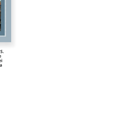
S.
e
ei
a