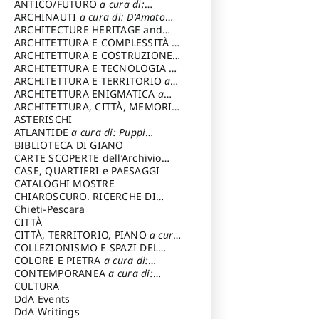
ANTICO/FUTURO
a cura di:
Varagnoli Claudio
ARCHINAUTI
a cura di: D'Amato
Claudio
ARCHITECTURE HERITAGE and
DESIGN
ARCHITETTURA E COMPLESSITÀ
a
cura di: Piva Antonio
ARCHITETTURA E COSTRUZIONE
a
cura di: Poretti Sergio
ARCHITETTURA E TECNOLOGIA
a
cura di: Carrara Gianfranco
ARCHITETTURA E TERRITORIO
a
cura di: Pietrogrande Enrico
ARCHITETTURA ENIGMATICA
a
cura di: Lenci Ruggero
ARCHITETTURA, CITTÀ, MEMORIA
a cura di: Valeriani Enrico
ASTERISCHI
ATLANTIDE
a cura di: Puppi
Lionello
BIBLIOTECA DI GIANO
CARTE SCOPERTE dell’Archivio
Storico Capitolino
CASE, QUARTIERI e PAESAGGI
CATALOGHI MOSTRE
CHIAROSCURO. RICERCHE DI
STORIA E STORIA DELL'ARTE
Chieti-Pescara
a
cura di: Di Carpegna Falconieri
CITTÀ
Tommaso
CITTÀ, TERRITORIO, PIANO
a cura
di: Imbesi Giuseppe
COLLEZIONISMO E SPAZI DEL
COLLEZIONISMO
COLORE E PIETRA
a cura di:
a cura di:
Magnani Lauro
Selvaggi Giuseppe
CONTEMPORANEA
a cura di:
Gubinelli Luna
CULTURA
DdA Events
DdA Writings