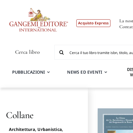
Salta
al
contenuto
La nost
Acquisto Express
Contat
Cerca
Cerca libro
per:
DI
PUBBLICAZIONI
NEWS ED EVENTI
Collane
Architettura, Urbanistica,