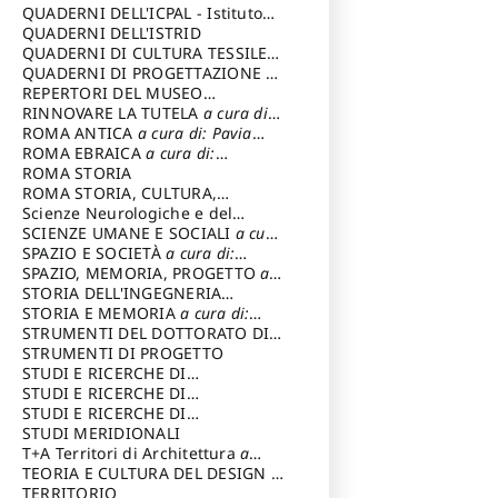
SOSTENIBILE
QUADERNI DELL'ICPAL - Istituto
centrale per il restauro e la
QUADERNI DELL'ISTRID
conservazione del patrimonio
QUADERNI DI CULTURA TESSILE
a
archivistico e librario
cura di: Crispolti Livia
QUADERNI DI PROGETTAZIONE
a
cura di: Giura Longo Tommaso
REPERTORI DEL MUSEO
CENTRALE DEL RISORGIMENTO
RINNOVARE LA TUTELA
a cura di:
a
cura di: Pizzo Marco
Cicalò Enrico
ROMA ANTICA
a cura di: Pavia
Carlo
ROMA EBRAICA
a cura di:
Procaccia Claudio
ROMA STORIA
ROMA STORIA, CULTURA,
IMMAGINE
Scienze Neurologiche e del
a cura di: Fagiolo
Marcello
Comportamento
SCIENZE UMANE E SOCIALI
a cura
di: Iannizzi Salvatore
SPAZIO E SOCIETÀ
a cura di:
Cassetti Roberto
SPAZIO, MEMORIA, PROGETTO
a
cura di: Rossi Massimo
STORIA DELL'INGEGNERIA
STRUTTURALE IN ITALIA
STORIA E MEMORIA
a cura di:
a cura di:
Poretti Sergio
Rossi Lauro
STRUMENTI DEL DOTTORATO DI
RICERCA IN RILIEVO E
STRUMENTI DI PROGETTO
RAPPRESENTAZIONE
STUDI E RICERCHE DI
DELL’ARCHITETTURA E
ARCHEOLOGIA IN SICILIA
STUDI E RICERCHE DI
a cura
DELL’AMBIENTE
di: Pelagatti Paola
ARCHITETTURA del Dipartimento
STUDI E RICERCHE DI
a cura di: Migliari
Riccardo
di Architettura Università degli
ARCHITETTURA del Dipartimento
STUDI MERIDIONALI
Studi G. d' Annunzio
di Architettura Università degli
T+A Territori di Architettura
a
Studi G. d' Annunzio, Chieti-
cura di: Ramazzotti Luigi
TEORIA E CULTURA DEL DESIGN
a
Pescara
cura di: Furlanis Giuseppe
TERRITORIO
a cura di: Fusero Paolo