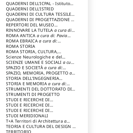
SOSTENIBILE
QUADERNI DELL'ICPAL - Istituto
centrale per il restauro e la
QUADERNI DELL'ISTRID
conservazione del patrimonio
QUADERNI DI CULTURA TESSILE
a
archivistico e librario
cura di: Crispolti Livia
QUADERNI DI PROGETTAZIONE
a
cura di: Giura Longo Tommaso
REPERTORI DEL MUSEO
CENTRALE DEL RISORGIMENTO
RINNOVARE LA TUTELA
a cura di:
a
cura di: Pizzo Marco
Cicalò Enrico
ROMA ANTICA
a cura di: Pavia
Carlo
ROMA EBRAICA
a cura di:
Procaccia Claudio
ROMA STORIA
ROMA STORIA, CULTURA,
IMMAGINE
Scienze Neurologiche e del
a cura di: Fagiolo
Marcello
Comportamento
SCIENZE UMANE E SOCIALI
a cura
di: Iannizzi Salvatore
SPAZIO E SOCIETÀ
a cura di:
Cassetti Roberto
SPAZIO, MEMORIA, PROGETTO
a
cura di: Rossi Massimo
STORIA DELL'INGEGNERIA
STRUTTURALE IN ITALIA
STORIA E MEMORIA
a cura di:
a cura di:
Poretti Sergio
Rossi Lauro
STRUMENTI DEL DOTTORATO DI
RICERCA IN RILIEVO E
STRUMENTI DI PROGETTO
RAPPRESENTAZIONE
STUDI E RICERCHE DI
DELL’ARCHITETTURA E
ARCHEOLOGIA IN SICILIA
STUDI E RICERCHE DI
a cura
DELL’AMBIENTE
di: Pelagatti Paola
ARCHITETTURA del Dipartimento
STUDI E RICERCHE DI
a cura di: Migliari
Riccardo
di Architettura Università degli
ARCHITETTURA del Dipartimento
STUDI MERIDIONALI
Studi G. d' Annunzio
di Architettura Università degli
T+A Territori di Architettura
a
Studi G. d' Annunzio, Chieti-
cura di: Ramazzotti Luigi
TEORIA E CULTURA DEL DESIGN
a
Pescara
cura di: Furlanis Giuseppe
TERRITORIO
a cura di: Fusero Paolo