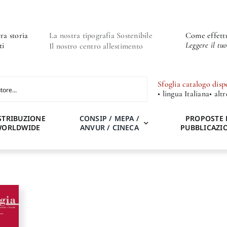
ra storia
La nostra tipografia Sostenibile
Come effettu
Leggere il tu
ti
Il nostro centro allestimento
Sfoglia catalogo disp
• lingua Italiana
• alt
STRIBUZIONE
CONSIP / MEPA /
PROPOSTE 
WORLDWIDE
ANVUR / CINECA
PUBBLICAZI