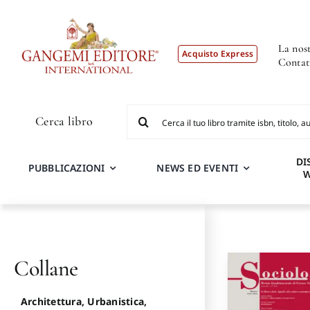
Salta
al
contenuto
La nost
Acquisto Express
Contat
Cerca
Cerca libro
per:
DI
PUBBLICAZIONI
NEWS ED EVENTI
Collane
Architettura, Urbanistica,