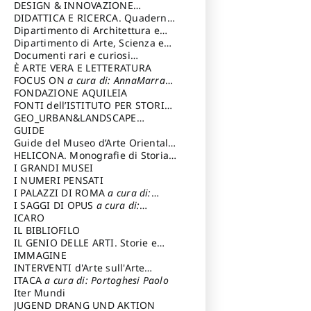
DESIGN & INNOVAZIONE
TECNOLOGICA
DIDATTICA E RICERCA. Quaderni
a cura di: Vallicelli
Andrea
della Scuola
Dipartimento di Architettura e
Analisi della Città Mediterranea
Dipartimento di Arte, Scienza e
Tecnica del Costuire
Documenti rari e curiosi
dall'Archivio Segreto
È ARTE VERA E LETTERATURA
FOCUS ON
a cura di: AnnaMarra
Contemporanea
FONDAZIONE AQUILEIA
FONTI dell’ISTITUTO PER STORIA
DEL RISORGIMENTO
GEO_URBAN&LANDSCAPE
PLANNING (GULP)
GUIDE
a cura di:
Trusiani Elio
Guide del Museo d’Arte Orientale
“Giuseppe Tucci”
HELICONA. Monografie di Storia
dell'Arte
I GRANDI MUSEI
a cura di: Gallo Marco
I NUMERI PENSATI
I PALAZZI DI ROMA
a cura di:
Ippoliti Alessandro
I SAGGI DI OPUS
a cura di:
Scalesse Tommaso
ICARO
IL BIBLIOFILO
IL GENIO DELLE ARTI. Storie e
interpretazione
IMMAGINE
INTERVENTI d'Arte sull'Arte
dedicata alla cultura della
ITACA
a cura di: Portoghesi Paolo
conservazione d’arte
Iter Mundi
a cura di:
Fondazione Paola Droghetti onlus
JUGEND DRANG UND AKTION