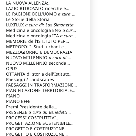
LA NUOVA ALLENZA:
ARCHITETTURA & AMBIENTE
LAZIO RITROVATO ricerche e
restauri
LE RAGIONI DELL'UOMO
a cura di:
Lombardi Satriani Luigi
Le Storie della Storia
LUXFLUX
a cura di: Lux Simonetta
Medicina e oncologia ENG
a cura
di: Lopez Massimo
Medicina e oncologia ITA
a cura
di: Lopez Massimo
MEMORIE dell’ISTITUTO PER
STORIA DEL RISORGIMENTO
METROPOLI. Studi urbani e
regionali
MEZZOGIORNO E DEMOCRAZIA
NUOVO MILLENNIO
a cura di:
Capaldo Pellegrino
NUOVO MILLENNIO seconda
serie
OPUS
a cura di: Mercadante
Francesco
OTTANTA di storia dell'Istituto
storia dell’Istituto
Paesaggi / Landscapes
a cura di:
Cavalieri Patrizia
PAESAGGI IN TRASFORMAZIONE
a
cura di: Corti Enrico A.
PIANIFICAZIONE TERRITORIALE
URBANISTICA ED AMBIENTALE
PIANO
a
cura di: Costa Enrico
PIANO EFFE
Premi Presidente della
Repubblica
PRESENZE
a cura di: Benedetti
Sandro
PROCESSI COSTRUTTIVI
DELL'ARCHITETTURA
PROGETTAZIONE SOSTENIBILE
a cura di:
Ippoliti Alessandro
PARTECIPATA
PROGETTO E COSTRUZIONE
DELL’ARCHITETTURA
PROGETTO E COSTRUZIONE