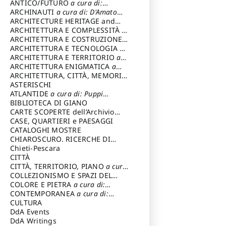
ANTICO/FUTURO
a cura di:
Varagnoli Claudio
ARCHINAUTI
a cura di: D'Amato
Claudio
ARCHITECTURE HERITAGE and
DESIGN
ARCHITETTURA E COMPLESSITÀ
a
cura di: Piva Antonio
ARCHITETTURA E COSTRUZIONE
a
cura di: Poretti Sergio
ARCHITETTURA E TECNOLOGIA
a
cura di: Carrara Gianfranco
ARCHITETTURA E TERRITORIO
a
cura di: Pietrogrande Enrico
ARCHITETTURA ENIGMATICA
a
cura di: Lenci Ruggero
ARCHITETTURA, CITTÀ, MEMORIA
a cura di: Valeriani Enrico
ASTERISCHI
ATLANTIDE
a cura di: Puppi
Lionello
BIBLIOTECA DI GIANO
CARTE SCOPERTE dell’Archivio
Storico Capitolino
CASE, QUARTIERI e PAESAGGI
CATALOGHI MOSTRE
CHIAROSCURO. RICERCHE DI
STORIA E STORIA DELL'ARTE
Chieti-Pescara
a
cura di: Di Carpegna Falconieri
CITTÀ
Tommaso
CITTÀ, TERRITORIO, PIANO
a cura
di: Imbesi Giuseppe
COLLEZIONISMO E SPAZI DEL
COLLEZIONISMO
COLORE E PIETRA
a cura di:
a cura di:
Magnani Lauro
Selvaggi Giuseppe
CONTEMPORANEA
a cura di:
Gubinelli Luna
CULTURA
DdA Events
DdA Writings