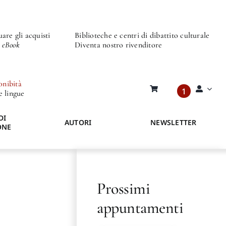
are gli acquisti
Biblioteche e centri di dibattito culturale
o eBook
Diventa nostro rivenditore
onibità
1
re lingue
DI
AUTORI
NEWSLETTER
ONE
Prossimi
appuntamenti