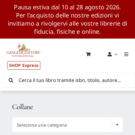
Pausa estiva dal 10 al 28 agosto 2026.
Per l’acquisto delle nostre edizioni vi
invitiamo a rivolgervi alle vostre librerie di
fiducia, fisiche e online.
Salta
al
contenuto
Togg
Navi
SHOP Express
Pubblicazioni
Cerca
per:
News ed Eventi
Collane
Distribuzione Wolrdwide

Seleziona una categoria
CONSIP / MEPA / ANVUR / CINECA