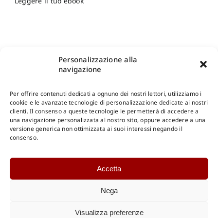
Leggere il tuo ebook
Personalizzazione alla
navigazione
Per offrire contenuti dedicati a ognuno dei nostri lettori, utilizziamo i
cookie e le avanzate tecnologie di personalizzazione dedicate ai nostri
clienti. Il consenso a queste tecnologie le permetterà di accedere a
una navigazione personalizzata al nostro sito, oppure accedere a una
Shop Gangemi Editore
-
Pagamenti Sicuri e anche Rateali
.
versione generica non ottimizzata ai suoi interessi negando il
consenso.
Catalogo Online
Accetta
CONSULTAZIONE
Catalogo Internazionale
Nega
Catalogo Online
DOWNLOAD
Visualizza preferenze
Catalogo Internazionale